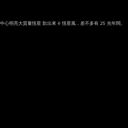
i 中心明亮大質量恆星 歕出來 ê 恆星風，差不多有 25 光年闊。