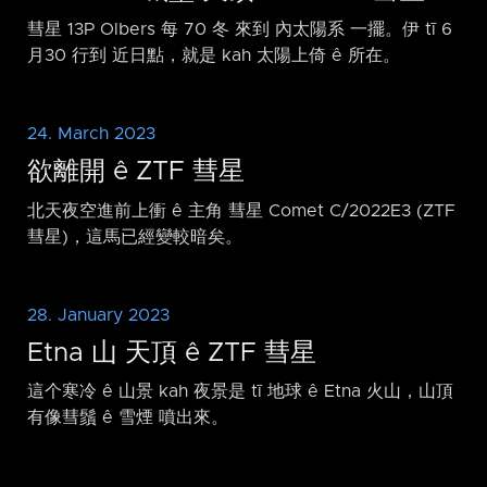
彗星 13P Olbers 每 70 冬 來到 內太陽系 一擺。伊 tī 6
月30 行到 近日點，就是 kah 太陽上倚 ê 所在。
24. March 2023
欲離開 ê ZTF 彗星
北天夜空進前上衝 ê 主角 彗星 Comet C/2022E3 (ZTF
彗星)，這馬已經變較暗矣。
28. January 2023
Etna 山 天頂 ê ZTF 彗星
這个寒冷 ê 山景 kah 夜景是 tī 地球 ê Etna 火山，山頂
有像彗鬚 ê 雪煙 噴出來。