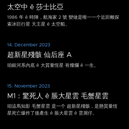
太空中 ê 莎士比亞
1986 年 ê 時陣，航海家 2 號 變做是唯一一个近距離探
索冰巨行星 天王星 ê 太空船。
14. December 2023
超新星殘骸 仙后座 A
咱銀河系內底 ê 大質量恆星 有燦爛 ê 一生。
15. November 2023
M1：驚死人 ê 脹大星雲 毛蟹星雲
咱這馬知影 毛蟹星雲 是一个 超新星殘骸，是懸質量恆
星死亡爆炸了後產生 ê 脹大星雲 ê 雲屑仔。