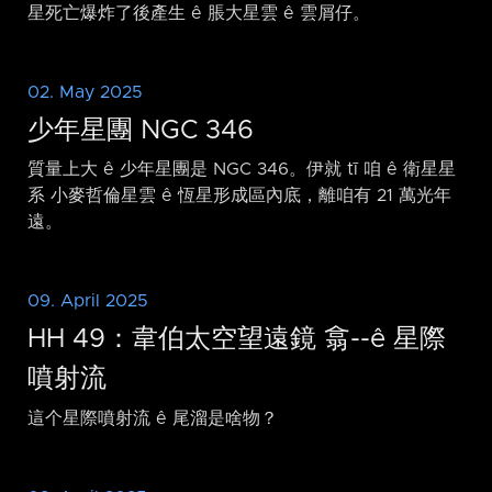
星死亡爆炸了後產生 ê 脹大星雲 ê 雲屑仔。
02. May 2025
少年星團 NGC 346
質量上大 ê 少年星團是 NGC 346。伊就 tī 咱 ê 衛星星
系 小麥哲倫星雲 ê 恆星形成區內底，離咱有 21 萬光年
遠。
09. April 2025
HH 49：韋伯太空望遠鏡 翕-⁠-ê 星際
噴射流
這个星際噴射流 ê 尾溜是啥物？