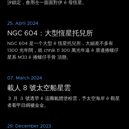
汐鎖定，會用仝一面面對伊 ê 母恆星。
25. April 2024
NGC 604：大型恆星托兒所
NGC 604 是一个大型 ê 恆星托兒所，大細差不多有
1300 光年闊，就 chhāi tī 300 萬光年遠 ê 厝邊捲螺仔
星系 M33 ê 捲螺仔手骨 頂懸。
07. March 2024
載人 8 號太空船星雲
３ 月 ３ 號透早 ê 這團氣體塗粉雲，予太空海岸 ê 觀星
者看甲目睭褫金金。
29. December 2023