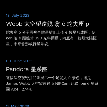
13. July 2023
Webb 太空望遠鏡 翕 ê 蛇夫座 ρ
蛇夫座 ρ 分子雲複合體是離咱上倚 ê 恆星形成區，伊
kah 咱 ê 距離才 390 光年爾爾，內底有一粒類太陽恆
星，未來會形成行星系統。
09. June 2023
Pandora 星系團
這幅深空視野拼鬥圖展示一个足驚人 ê 景色，這是
James Webb 太空望遠鏡 ê NIRCam 紀錄 loài ê 星系
團 Abell 2744。
11. May 2023