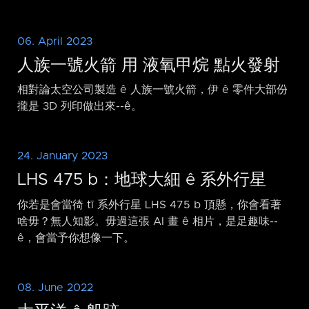
06. April 2023
人族一號火箭 用 液氧甲烷 點火發射
相對論太空公司製造 ê 人族一號火箭，伊 ê 零件大部份
攏是 3D 列印做出來-⁠-ê。
24. January 2023
LHS 475 b：地球大細 ê 系外行星
你若是會當徛 tī 系外行星 LHS 475 b 頂懸，你會看著
啥毋？無人知影。毋過這張 AI 畫 ê 相片，是足趣味-⁠-
ê，會當予你想像一下。
08. June 2022