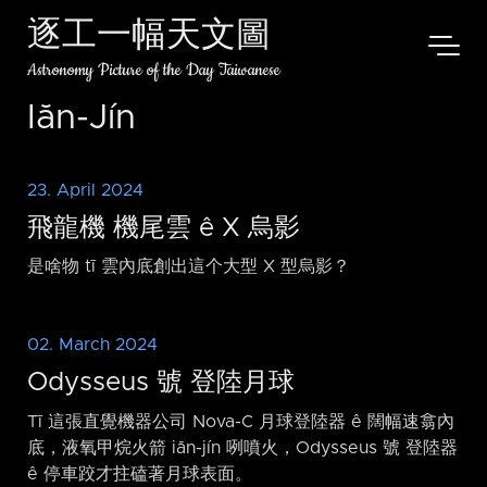
逐工一幅天文圖
Astronomy Picture of the Day Taiwanese
Iăn-Jín
23. April 2024
飛龍機 機尾雲 ê X 烏影
是啥物 tī 雲內底創出這个大型 X 型烏影？
02. March 2024
Odysseus 號 登陸月球
Tī 這張直覺機器公司 Nova-C 月球登陸器 ê 闊幅速翕內
底，液氧甲烷火箭 iăn-jín 咧噴火，Odysseus 號 登陸器
ê 停車跤才拄磕著月球表面。