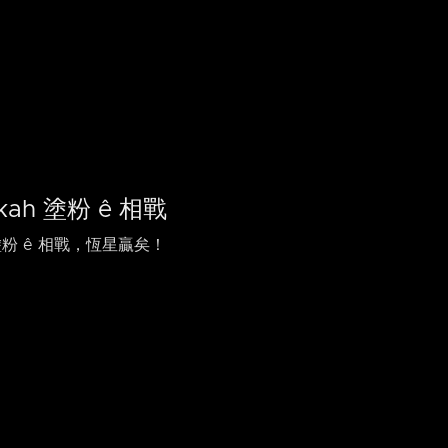
ah 塗粉 ê 相戰
塗粉 ê 相戰，恆星贏矣！