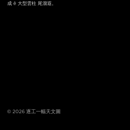
成 ê 大型雲柱 尾溜遐。
©
2026
逐工一幅天文圖