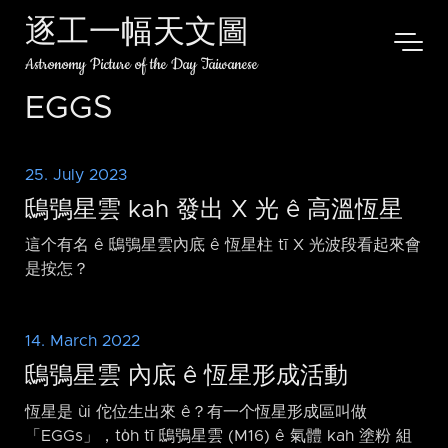
逐工一幅天文圖
Astronomy Picture of the Day Taiwanese
EGGS
25. July 2023
鴟鴞星雲 kah 發出 X 光 ê 高溫恆星
這个有名 ê 鴟鴞星雲內底 ê 恆星柱 tī X 光波段看起來會
是按怎？
14. March 2022
鴟鴞星雲 內底 ê 恆星形成活動
恆星是 ùi 佗位生出來 ê？有一个恆星形成區叫做
「EGGs」，to̍h tī 鴟鴞星雲 (M16) ê 氣體 kah 塗粉 組