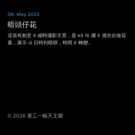
06. May 2023
暗頭仔花
這張有創意 ê 縮時攝影天景，是 kā 16 擺 ê 感光合做花
葉，展示 ùi 日時到暗暝，時間 ê 轉變。
©
2026
逐工一幅天文圖