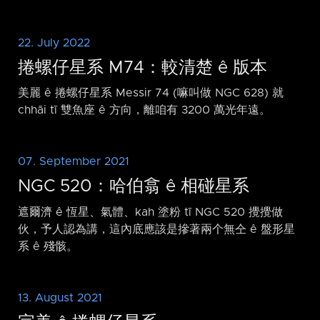
22. July 2022
捲螺仔星系 M74：較清楚 ê 版本
美麗 ê 捲螺仔星系 Messir 74 (嘛叫做 NGC 628) 就
chhāi tī 雙魚座 ê 方向，離咱有 3200 萬光年遠。
07. September 2021
NGC 520：哈伯翕 ê 相碰星系
遮爾濟 ê 恆星、氣體、kah 塗粉 tī NGC 520 攪攪做
伙，予人認為講，這內底應該是摻著兩个無仝 ê 盤形星
系 ê 殘骸。
13. August 2021