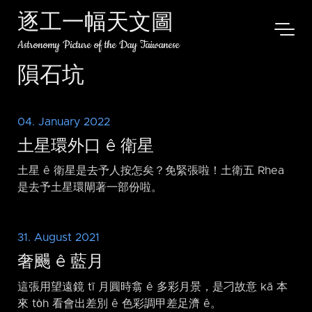
逐工一幅天文圖
Astronomy Picture of the Day Taiwanese
隕石坑
04. January 2022
土星環外口 ê 衛星
土星 ê 衛星是去予人按怎矣？免緊張啦！土衛五 Rhea
是去予土星環閘著一部份啦。
31. August 2021
奢颺 ê 藍月
這張用望遠鏡 tī 月圓時翕 ê 多彩月景，是刁故意 kā 本
來 to̍h 看會出差別 ê 色彩調甲差足濟 ê。