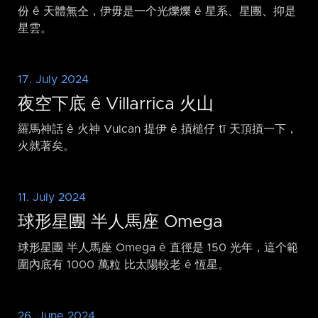
份 ê 天體無仝，伊毋是一个光爍爍 ê 星系、星團、抑是
星雲。
17. July 2024
夜空下底 ê Villarrica 火山
羅馬神話 ê 火神 Vulcan 提伊 ê 摃槌仔 tī 天頂摃一下，
火就著矣。
11. July 2024
球形星團 半人馬座 Omega
球形星團 半人馬座 Omega ê 直徑是 150 光年，這个範
圍內底有 1000 萬粒 比太陽較老 ê 恆星。
26. June 2024