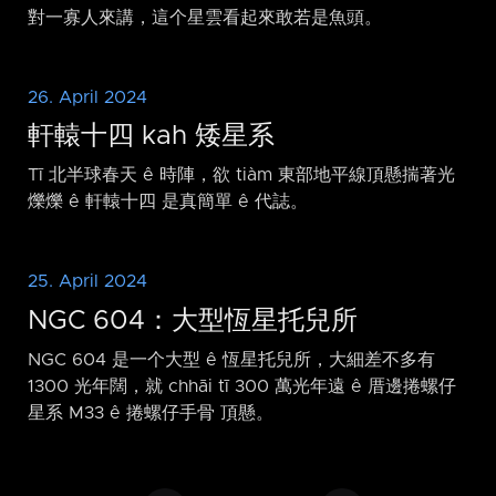
對一寡人來講，這个星雲看起來敢若是魚頭。
26. April 2024
軒轅十四 kah 矮星系
Tī 北半球春天 ê 時陣，欲 tiàm 東部地平線頂懸揣著光
爍爍 ê 軒轅十四 是真簡單 ê 代誌。
25. April 2024
NGC 604：大型恆星托兒所
NGC 604 是一个大型 ê 恆星托兒所，大細差不多有
1300 光年闊，就 chhāi tī 300 萬光年遠 ê 厝邊捲螺仔
星系 M33 ê 捲螺仔手骨 頂懸。