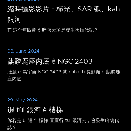
縮時攝影影片：極光、SAR 弧、kah
銀河
Tī 這个無四常 ê 暗暝天頂是發生啥物代誌？
03. June 2024
麒麟鹿座內底 ê NGC 2403
壯麗 ê 島宇宙 NGC 2403 就 chhāi tī 長頷頸 ê 麒麟鹿
座內底。
29. May 2024
迵 tùi 銀河 ê 樓梯
你若是 ùi 這个 樓梯 直直行 tùi 銀河去，會發生啥物代
誌？