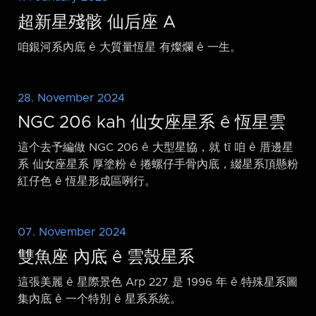
超新星殘骸 仙后座 A
咱銀河系內底 ê 大質量恆星 有燦爛 ê 一生。
28. November 2024
NGC 206 kah 仙女座星系 ê 恆星雲
這个去予編做 NGC 206 ê 大型星協，就 tī 咱 ê 厝邊星
系 仙女座星系 厚塗粉 ê 捲螺仔手骨內底，綴星系頂懸粉
紅仔色 ê 恆星形成區咧行。
07. November 2024
雙魚座 內底 ê 雲殼星系
這張美麗 ê 星際景色 Arp 227 是 1996 年 ê 特殊星系圖
集內底 ê 一个特別 ê 星系系統。