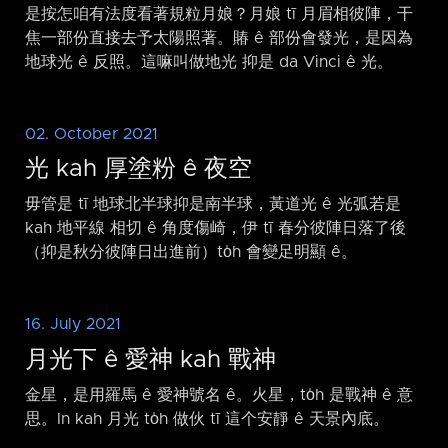
是按怎咱有法度看著規粒月娘？月娘 tī 月眉相彼陣，干
焦一部份直接去予太陽照著。賰 ê 部份會發光，是因為
地球光 ê 反照。這嘛叫做地光 抑是 da Vinci ê 光。
02. October 2021
光 kah 厚塗粉 ê 夜空
毋管是 tī 地球北半球抑是南半球，黃道光 ê 光弧若是
kah 地平線 相切 ê 角度傷崎，伊 tī 春分彼陣日落了後
（抑是秋分彼陣日出進前）to̍h 會變足明顯 ê。
16. July 2021
月光下 ê 愛神 kah 戰神
金星，是用羅馬 ê 愛神號名 ê。火星，to̍h 是戰神 ê 意
思。In kah 月光 to̍h 做伙 tī 這个安靜 ê 天景內底。