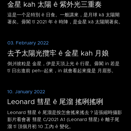
金星 kah 太陽 ê 紫外光三重奏
這是一个足特別 ê 日食。一般講來，是月球 kā 太陽閘
著矣。毋閣 tī 2021 年 ê 時陣，是金星 kā 太陽閘著矣。
03. February 2022
去予太陽光攬牢 ê 金星 kah 月娘
倒爿彼粒是 金星，伊是天頂上光 ê 行星。毋閣 in 若是
tī 日出進前 peh-⁠-起來，in 就會看起來攏是 月眉形。
10. January 2022
Leonard 彗星 ê 尾溜 搖咧搖咧
Leonard 彗星 ê 尾溜是按怎會搖來搖去？這張縮時攝影
影片看會著 彗星 C/2021 A1 (Leonard 彗星) ê 離子尾
溜 tī 頂個月初 10 工內 ê 變化。