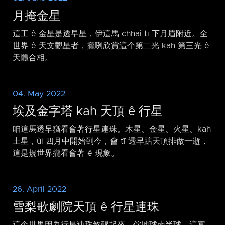
月掩金星
這工 ê 金星是透早星，伊這馬 chhāi tī 下月眉附近。全
世界 ê 天文觀星者，攏咧欣賞這个第二光 kah 第三光 ê
天體合相。
04. May 2022
埃及金字塔 kah 天頂 ê 行星
咱這馬透早猶看會著行星連珠。木星、金星、火星、kah
土星，ùi 四月中開始到今，會 tī 透早踮天頂排做一逝，
這是規世界攏看會著 ê 現象。
26. April 2022
雪梨歌劇院天頂 ê 行星連珠
這个世界因為行星連珠煞醒起來。佇地球南半球，這寡