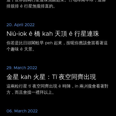
排規排 ê 行星煞攏排直的。
20. April 2022
Niú-iok ê 橋 kah 天頂 ê 行星連珠
你若是比日頭閣較早 peh 起來，按呢你應該會當看著這
个趣味 ê 天景。
29. March 2022
金星 kah 火星：Tī 夜空同齊出現
這兩粒行星 tī 夜空同齊出現 ê 時陣，in 兩爿攏會看著對
方，而且會擋一禮拜以上。
06. March 2022