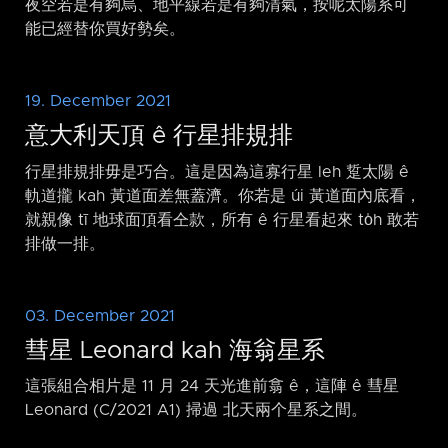
夜空若是有夠烏、地平線若是有夠清氣，按呢太陽系可
能已經替你買好勢矣。
19. December 2021
意大利天頂 ê 行星排規排
行星排規排毋是巧合。這是因為這寡行星 leh 踅太陽 ê
軌道攏 kah 黃道面差無蓋濟。你若是 úi 黃道面內底看，
就親像 tī 地球面頂看仝款，所有 ê 行星看起來 to̍h 敢若
排做一排。
03. December 2021
彗星 Leonard kah 海翁星系
這張組合相片是 11 月 24 天光進前翕 ê，這陣 ê 彗星
Leonard (C/2021 A1) 掃過 北天兩个星系之間。