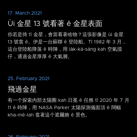
17. March 2021
Ùi 金星 13 號看著 ê 金星表面
你若是徛 tī 金星，會當看著啥物？這張影像是 ùi 金星
13 號翕 ê。伊是一台蘇聯 ê 登陸船。Tī 1982 年 3 月，
這台登陸船降落 ê 時陣，用 la̍k-ká-sáng kah 空氣擋
仔，通過金星厚厚 ê 大氣層。
25. February 2021
飛過金星
有一个探索內部太陽圈 kah 日冕 ê 任務 tī 2020 年 7 月
11 ê 時陣，用 NASA Parker 太陽探測儀面頂 ê 闊幅
kha-mé-lah 翕著這个遮爾媠 ê 景色。
26. February 2021