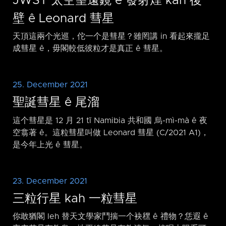
JWST 太空望遠鏡 ê 發射煙 kah 後
壁 ê Leonard 彗星
天頂這兩个光巡，佗一个是彗星？雖罔講 in 看起來攏足
成彗星 ê，毋閣較低彼粒才是真正 ê 彗星。
25. December 2021
聖誕彗星 ê 尾溜
這个彗星是 12 月 21 tī Namibia 共和國 烏-mì-mà ê 夜
空翕著 ê。這粒彗星叫做 Leonard 彗星 (C/2021 A1)，
是今年上光 ê 彗星。
23. December 2021
三粒行星 kah 一粒彗星
你敢猶閣 leh 替天文學家鬥揣一个袂䆀 ê 禮物？恁遐 ê