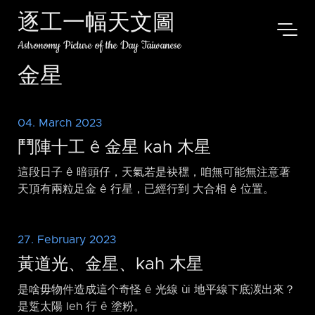
逐工一幅天文圖
Astronomy Picture of the Day Taiwanese
金星
04. March 2023
鬥陣十工 ê 金星 kah 木星
這段日子 ê 暗頭仔，天氣若是袂䆀，咱無可能無注意著
天頂有兩粒足金 ê 行星，已經行到 大合相 ê 位置。
27. February 2023
黃道光、金星、kah 木星
是啥毋物件造成這个奇怪 ê 光線 ùi 地平線下底湠出來？
是踅太陽 leh 行 ê 塗粉。