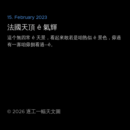
15. February 2023
法國天頂 ê 氣輝
這个無四常 ê 天景，看起來敢若是咱熟似 ê 景色，毋過
有一寡咱毋捌看過-⁠-ê。
©
2026
逐工一幅天文圖