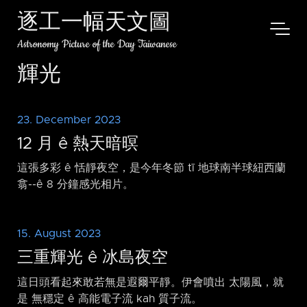
逐工一幅天文圖
Astronomy Picture of the Day Taiwanese
輝光
23. December 2023
12 月 ê 熱天暗暝
這張多彩 ê 恬靜夜空，是今年冬節 tī 地球南半球紐西蘭
翕-⁠-ê 8 分鐘感光相片。
15. August 2023
三重輝光 ê 冰島夜空
這日頭看起來敢若無是遐爾平靜。伊會噴出 太陽風，就
是 無穩定 ê 高能電子流 kah 質子流。