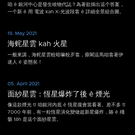
咱 ê 銀河中心是發生啥物代誌？為著欲揣出這个答案，
一个新 ê 用 電波 kah X-光波段翕 ê 詳細全景組合圖。
19. May 2021
海䖳星雲 kah 火星
一般來講，海䖳星雲較暗嘛較歹翕，毋閣這馬咱翕著伊
迷人 ê 姿態矣！
05. April 2021
面紗星雲：恆星爆炸了後 ê 煙光
像這款煙光 tī 咱銀河內底 ê 恆星攏會當看著。差不多 tī
7000 年前，有一粒恆星演化變做超新星爆炸，賰 ê 殘
骸 to̍h 是這个面紗星雲。