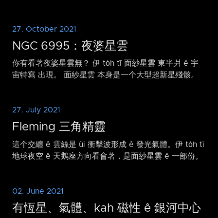
27. October 2021
NGC 6995：夜婆星雲
你有看著夜婆星雲無？ 伊 to̍h tī 面紗星雲 東半爿 ê 宇
宙特寫 出現。 面紗星雲 本身是一个大型超新星殘骸。
27. July 2021
Fleming 三角精靈
這个交纏 ê 雲絲是 ùi 衝擊波形成 ê 發光氣體。伊 to̍h tī
地球夜空 ê 天鵝座方向看會著，是面紗星雲 ê 一部份。
02. June 2021
有恆星、氣體、kah 磁性 ê 銀河中心