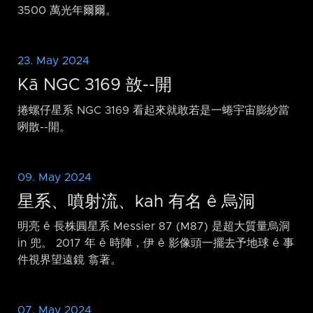
3500 萬光年爾爾。
23. May 2024
Kā NGC 3169 敨-⁠-開
捲螺仔星系 NGC 3169 看起來就敢若是一蜷宇宙膨紗當
咧散-⁠-開。
09. May 2024
星系、噴射流、kah 有名 ê 烏洞
明亮 ê 長株圓星系 Messier 87 (M87) 是超大質量烏洞
in 兜。 2017 年 ê 時陣，伊 ê 影像頭一擺去予地球 ê 事
件視界望遠鏡 翕著。
07. May 2024