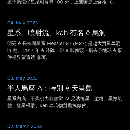
這个捲螺仔星系就算無 100 分，上無嘛是上食相-⁠-ê。
04. May 2023
星系、噴射流、kah 有名 ê 烏洞
明亮 ê 長株圓星系 Messier 87 (M87) 是超大質量烏洞
in 兜。 2017 年 ê 時陣，伊 ê 影像頭一擺去予地球 ê 事
件視界望遠鏡 翕著。
03. May 2023
半人馬座 A：特別 ê 天星島
星系內底，干焦引力就會當 kā 足濟恆星、塗粉、星際氣
體、恆星殘骸、kah 烏暗物質攏搝做伙。
02. March 2023