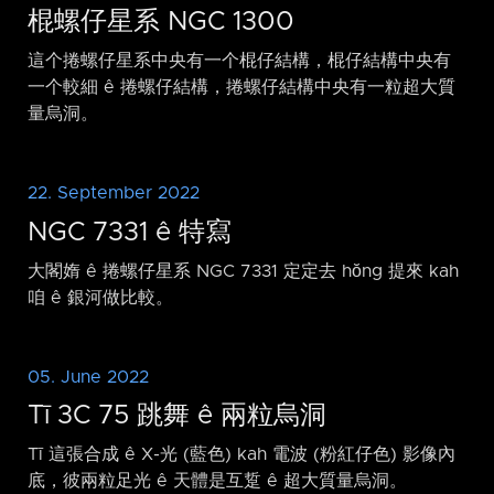
棍螺仔星系 NGC 1300
這个捲螺仔星系中央有一个棍仔結構，棍仔結構中央有
一个較細 ê 捲螺仔結構，捲螺仔結構中央有一粒超大質
量烏洞。
22. September 2022
NGC 7331 ê 特寫
大閣媠 ê 捲螺仔星系 NGC 7331 定定去 hŏng 提來 kah
咱 ê 銀河做比較。
05. June 2022
Tī 3C 75 跳舞 ê 兩粒烏洞
Tī 這張合成 ê X-光 (藍色) kah 電波 (粉紅仔色) 影像內
底，彼兩粒足光 ê 天體是互踅 ê 超大質量烏洞。