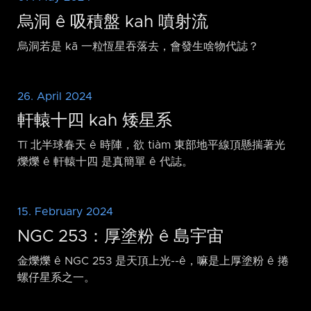
烏洞 ê 吸積盤 kah 噴射流
烏洞若是 kā 一粒恆星吞落去，會發生啥物代誌？
26. April 2024
軒轅十四 kah 矮星系
Tī 北半球春天 ê 時陣，欲 tiàm 東部地平線頂懸揣著光
爍爍 ê 軒轅十四 是真簡單 ê 代誌。
15. February 2024
NGC 253：厚塗粉 ê 島宇宙
金爍爍 ê NGC 253 是天頂上光-⁠-ê，嘛是上厚塗粉 ê 捲
螺仔星系之一。