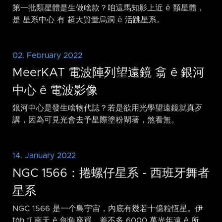
第一批類星體是生做啥款？咱這馬知影上近 ê 類星體，
是 星系中心 有 超大質量烏洞 ê 活跳星系。
02. February 2022
MeerKAT 電波陣列望遠鏡 翕 ê 銀河
中心 ê 電波影像
銀河中心是發生啥物代誌？若是欲用光學望遠鏡就真歹
講，因為可見光會去予星際塗粉閘著，煞看無。
14. January 2022
NGC 1566：捲螺仔星系 - 西班牙舞者
星系
NGC 1566 是一个島宇宙，內底有幾若十億粒恆星。伊
to̍h tī 南天 ê 劍魚座遐，差不多 6000 萬光年遠 ê 所