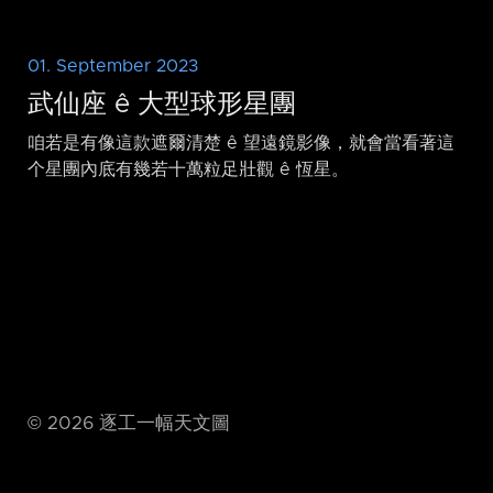
01. September 2023
武仙座 ê 大型球形星團
咱若是有像這款遮爾清楚 ê 望遠鏡影像，就會當看著這
个星團內底有幾若十萬粒足壯觀 ê 恆星。
©
2026
逐工一幅天文圖