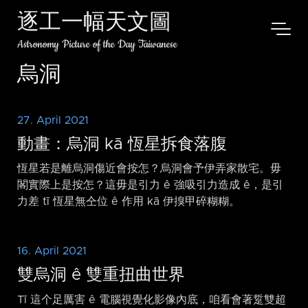
逐工一幅天文圖
Astronomy Picture of the Day Taiwanese
烏洞
27. April 2021
動畫：烏洞 kā 恆星拆食落腹
恆星若是離烏洞傷近會按怎？烏洞會予伊弄家散宅。毋
閣實際上是按怎？這毋是引力 ê 強吸引力造成 ê，是引
力差 tī 恆星無仝位 ê 作用 kā 伊搝甲碎糊糊。
16. April 2021
雙烏洞 ê 雙重扭曲世界
Tī 這个足厲害 ê 電腦視覺化影像內底，咱看會著踅雙超