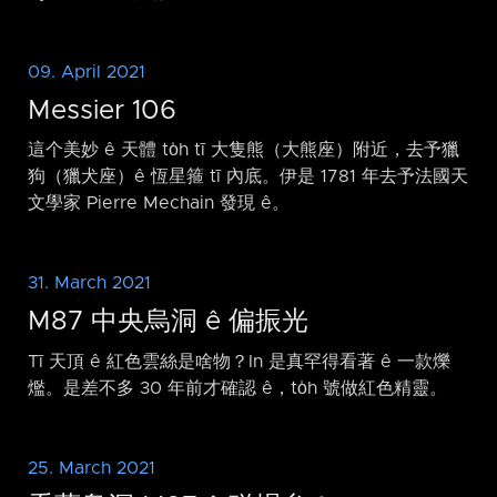
09. April 2021
Messier 106
這个美妙 ê 天體 to̍h tī 大隻熊（大熊座）附近，去予獵
狗（獵犬座）ê 恆星箍 tī 內底。伊是 1781 年去予法國天
文學家 Pierre Mechain 發現 ê。
31. March 2021
M87 中央烏洞 ê 偏振光
Tī 天頂 ê 紅色雲絲是啥物？In 是真罕得看著 ê 一款爍
爁。是差不多 30 年前才確認 ê，to̍h 號做紅色精靈。
25. March 2021