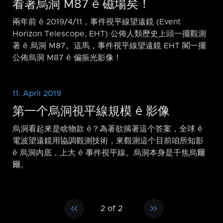
看著烏洞 M87 ê 磁場矣！
兩年前 ê 2019/4/11，事件視平線望遠鏡 (Event
Horizon Telescope, EHT) 公佈人類歷史上頭一擺觀測
著 ê 烏洞 M87。這馬，事件視平線望遠鏡 EHT 閣一擺
公佈烏洞 M87 ê 偏振光影像！
11. April 2019
第一个烏洞視平線規模 ê 影像
烏洞看起來是啥物款 ê？為著欲揣著這个答案，全球 ê
電波望遠鏡用協調觀測技術，來觀測這个目前咱所知影
ê 烏洞內底，上大 ê 事件視平線。烏洞本身是干焦烏爾
爾。
2 of 2