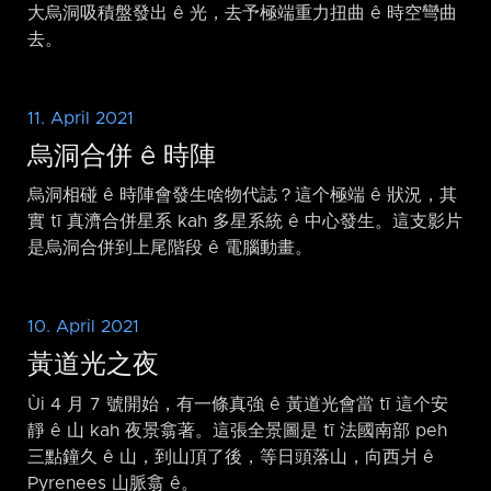
大烏洞吸積盤發出 ê 光，去予極端重力扭曲 ê 時空彎曲
去。
11. April 2021
烏洞合併 ê 時陣
烏洞相碰 ê 時陣會發生啥物代誌？這个極端 ê 狀況，其
實 tī 真濟合併星系 kah 多星系統 ê 中心發生。這支影片
是烏洞合併到上尾階段 ê 電腦動畫。
10. April 2021
黃道光之夜
Ùi 4 月 7 號開始，有一條真強 ê 黃道光會當 tī 這个安
靜 ê 山 kah 夜景翕著。這張全景圖是 tī 法國南部 peh
三點鐘久 ê 山，到山頂了後，等日頭落山，向西爿 ê
Pyrenees 山脈翕 ê。