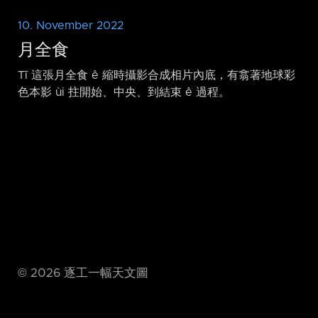
10. November 2022
月全食
Tī 這張月全食 ê 縮時攝影合成相片內底，有翕著地球彩
色本影 ùi 拄開始、中央、到結束 ê 過程。
©
2026
逐工一幅天文圖