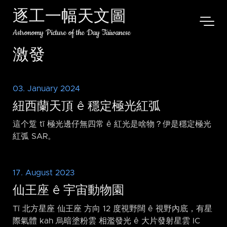
逐工一幅天文圖
Astronomy Picture of the Day Taiwanese
激發
03. January 2024
紐西蘭天頂 ê 穩定極光紅弧
這个踅 tī 極光邊仔無四常 ê 紅光是啥物？伊是穩定極光
紅弧 SAR。
17. August 2023
仙王座 ê 宇宙動物園
Tī 北方星座 仙王座 方向 12 度視野闊 ê 視野內底，有星
際氣體 kah 烏暗塗粉雲 相濫發光 ê 大片發射星雲 IC