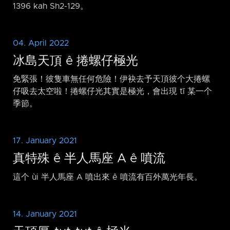
1396 kah Sh2-129。
04. April 2022
冰島天頂 ê 捲螺仔極光
免緊張！彼隻車無任何危險！伊袂去予天頂彼个大捲螺
仔吸去太空啦！捲螺仔光其實是極光，會出現 tī 某一个
季節。
17. January 2021
真特殊 ê 半人馬座 A ê 噴流
這个 ùi 半人馬座 A 噴出來 ê 噴流有百外萬光年長。
14. January 2021