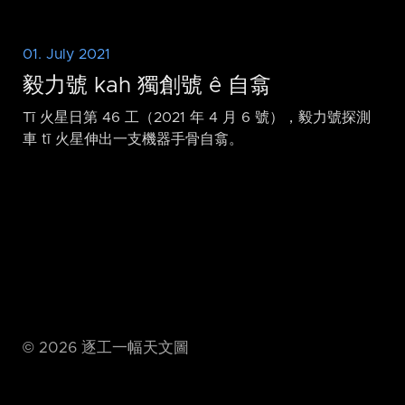
01. July 2021
毅力號 kah 獨創號 ê 自翕
Tī 火星日第 46 工（2021 年 4 月 6 號），毅力號探測
車 tī 火星伸出一支機器手骨自翕。
©
2026
逐工一幅天文圖