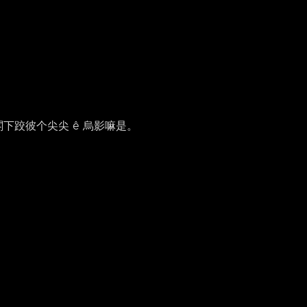
閣下跤彼个尖尖 ê 烏影嘛是。