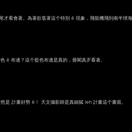
川尾才看會著。為著欲翕著這个特別 ê 現象，飛龍機飛到南半球海
个藍色 ê 布邊？這个藍色布邊是真的，毋閣真歹看著。
當然是 計畫好勢 ê！ 天文攝影師是真細膩 leh 計畫這个畫面。