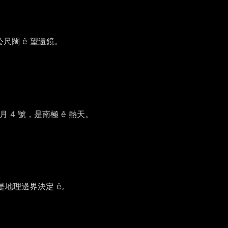
 公尺闊 ê 望遠鏡。
月 4 號，是南極 ê 熱天。
，毋是地理邊界決定 ê。