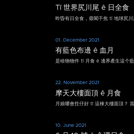
Tī 世界尻川尾 ê 日全食
昨昏有日全食，毋閣干焦 tī 地球尻
01. December 2021
有藍色布邊 ê 血月
是啥物物件 tī 月食 ê 邊界產生這
22. November 2021
摩天大樓面頂 ê 月食
月娘哪會拄仔好 tī 這棟大樓面頂？ 
10. June 2021