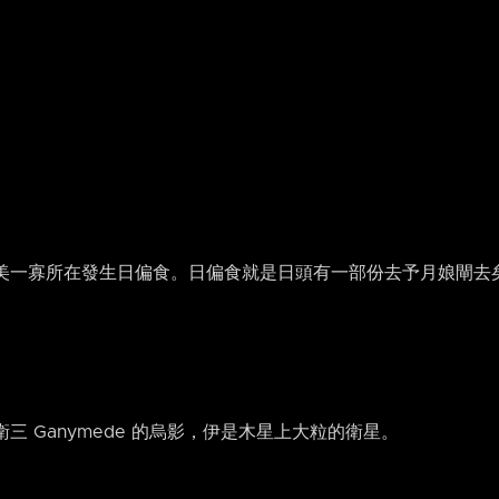
美一寡所在發生日偏食。日偏食就是日頭有一部份去予月娘閘去
 Ganymede 的烏影，伊是木星上大粒的衛星。