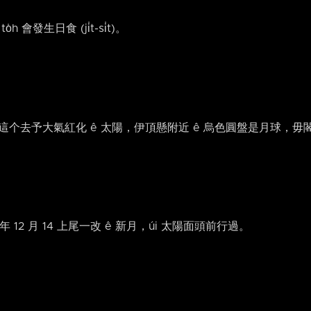
會發生日食 (ji̍t-si̍t)。
這个去予大氣紅化 ê 太陽，伊頂懸附近 ê 烏色圓盤是月球，毋
年 12 月 14 上尾一改 ê 新月，úi 太陽面頭前行過。