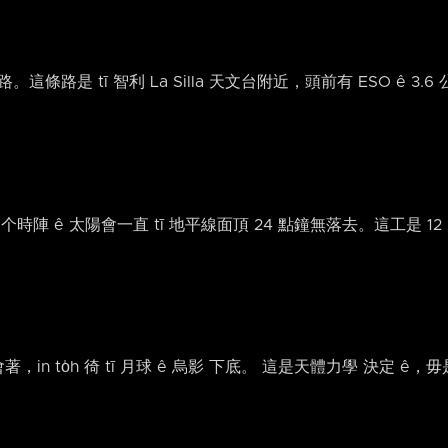
路是 tī 智利 La Silla 天文台附近，頭前有 ESO ê 3.6
个時陣 ê 太陽會一直 tī 地平線面頂 24 點鐘無落去。這工是 12 
著，in to̍h 徛 tī 月球 ê 烏影 下底。 這是天體力學 決定 ê