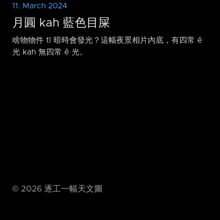
11. March 2024
月圓 kah 藍色目屎
啥物物件 tī 暗時會發光？這幅夜景相片內底，有四常 ê
光 kah 無四常 ê 光。
©
2026
逐工一幅天文圖