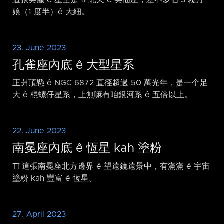
娘（1 度半）ê 大細。
23. June 2023
孔雀座內底 ê 大型星系
正爿頂懸 ê NGC 6872 直徑超過 50 萬光年，是一个足
大 ê 棍螺仔星系，上無嘛有咱銀河系 ê 五倍以上。
22. June 2023
南冕座內底 ê 恆星 kah 塗粉
Tī 這張南冕座北方邊界 ê 望遠鏡遠景中，有滿滿 ê 宇宙
塗粉 kah 豐富 ê 恆星。
27. April 2023