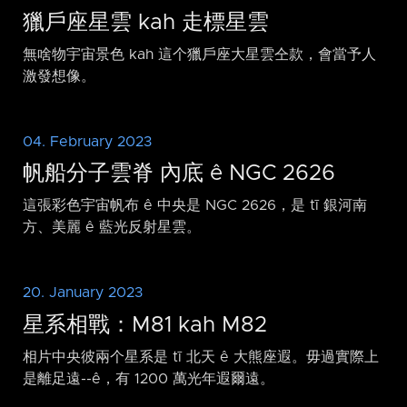
獵戶座星雲 kah 走標星雲
無啥物宇宙景色 kah 這个獵戶座大星雲仝款，會當予人
激發想像。
04. February 2023
帆船分子雲脊 內底 ê NGC 2626
這張彩色宇宙帆布 ê 中央是 NGC 2626，是 tī 銀河南
方、美麗 ê 藍光反射星雲。
20. January 2023
星系相戰：M81 kah M82
相片中央彼兩个星系是 tī 北天 ê 大熊座遐。毋過實際上
是離足遠-⁠-ê，有 1200 萬光年遐爾遠。