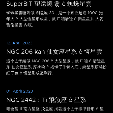
SuperBIT 望遠鏡 翕 ê 蜘蛛星雲
蜘蛛星雲嘛叫做 劍魚座 30，是一个直徑超過 1000 光
年大 ê 大型恆星形成區，就 tī 咱厝邊 ê 衛星星系 大麥
哲倫星雲 內底。
12. April 2023
NGC 206 kah 仙女座星系 ê 恆星雲
這个去予編做 NGC 206 ê 大型星協，就 tī 咱 ê 厝邊星
系 仙女座星系 厚塗粉 ê 捲螺仔手骨內底，綴星系頂懸粉
紅仔色 ê 恆星形成區咧行。
01. April 2023
NGC 2442：Tī 飛魚座 ê 星系
咱會當 tī 南方星座 飛魚座 揣著這个去予搝甲變形 ê 星