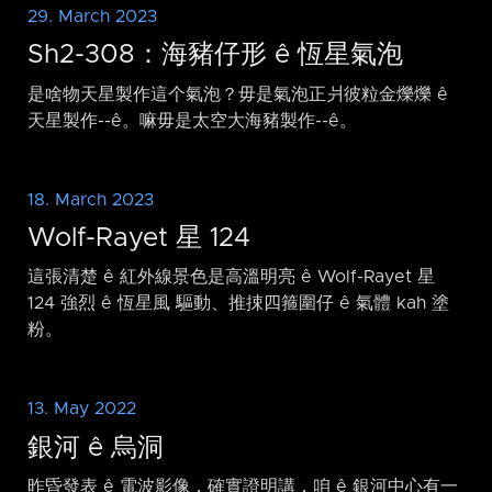
29. March 2023
Sh2-308：海豬仔形 ê 恆星氣泡
是啥物天星製作這个氣泡？毋是氣泡正爿彼粒金爍爍 ê
天星製作-⁠-ê。嘛毋是太空大海豬製作-⁠-ê。
18. March 2023
Wolf-Rayet 星 124
這張清楚 ê 紅外線景色是高溫明亮 ê Wolf-Rayet 星
124 強烈 ê 恆星風 驅動、推捒四箍圍仔 ê 氣體 kah 塗
粉。
13. May 2022
銀河 ê 烏洞
昨昏發表 ê 電波影像，確實證明講，咱 ê 銀河中心有一