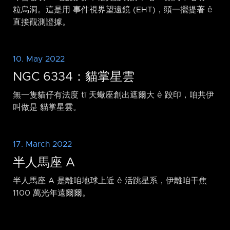
粒烏洞。這是用 事件視界望遠鏡 (EHT)，頭一擺提著 ê
直接觀測證據。
10. May 2022
NGC 6334：貓掌星雲
無一隻貓仔有法度 tī 天蠍座創出遮爾大 ê 跤印，咱共伊
叫做是 貓掌星雲。
17. March 2022
半人馬座 A
半人馬座 A 是離咱地球上近 ê 活跳星系，伊離咱干焦
1100 萬光年遠爾爾。