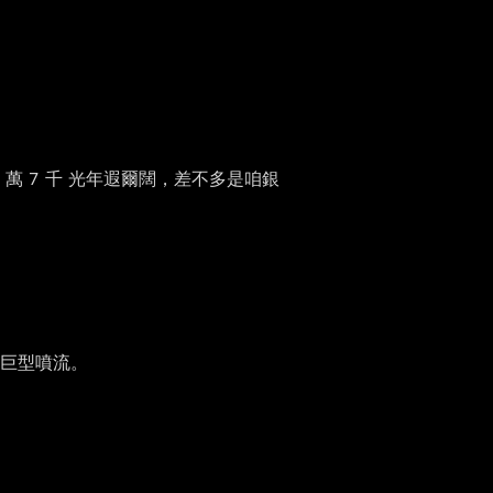
 1 萬 7 千 光年遐爾闊，差不多是咱銀
个巨型噴流。