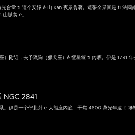
道光會當 tī 這个安靜 ê 山 kah 夜景翕著。這張全景圖是 tī 法
s 山脈翕 ê。
大熊座）附近，去予獵狗（獵犬座）ê 恆星箍 tī 內底。伊是 1781 年去予
NGC 2841
量星系。伊是一个佇北爿 ê 大熊座內底，干焦 4600 萬光年遠 ê 