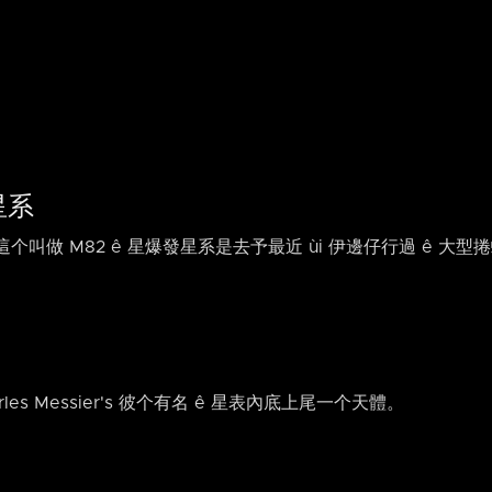
星系
叫做 M82 ê 星爆發星系是去予最近 ùi 伊邊仔行過 ê 大型捲螺仔星
rles Messier's 彼个有名 ê 星表內底上尾一个天體。