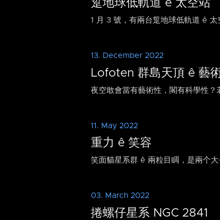
踅地球低軌道 ê 太空站
1 月 3 號，有兩台踅地球低軌道 ê
13. December 2022
Lofoten 群島天頂 ê 
夜空敢會當有藝術性，閣有科學性？若
11. May 2022
重力 ê 笑容
笑面貓星系群 ê 兩粒目睭，是兩个大
03. March 2022
捲螺仔星系 NGC 2841