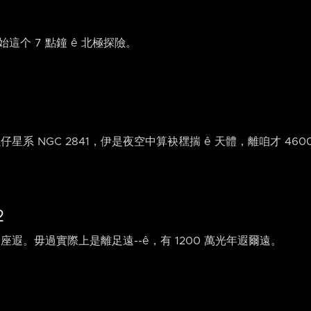
這个 7 點鐘 ê 北極探險。
螺仔星系 NGC 2841，伊是夜空中算袂䆀揣 ê 天體，離咱才 46
2
熊座遐。毋過實際上是離足遠-⁠-ê，有 1200 萬光年遐爾遠。