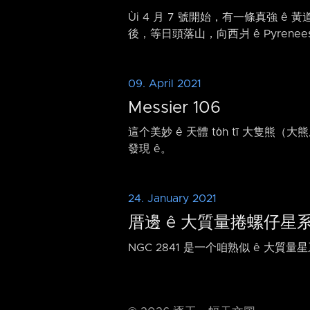
Ùi 4 月 7 號開始，有一條真強 ê 黃
後，等日頭落山，向西爿 ê Pyrenee
09. April 2021
Messier 106
這个美妙 ê 天體 to̍h tī 大隻熊（
發現 ê。
24. January 2021
厝邊 ê 大質量捲螺仔星系 
NGC 2841 是一个咱熟似 ê 大質