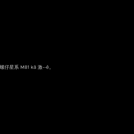
系 M81 kā 激-⁠-ê。