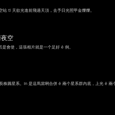
 太空站 tī 天欲光進前飛過天頂，去予日光照甲金爍爍。
藝術夜空
是會使，這張相片就是一个足好 ê 例。
長株圓星系。In 是這馬當咧合併 ê 兩个星系群內底，上光 ê 兩