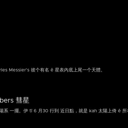
rles Messier's 彼个有名 ê 星表內底上尾一个天體。
lbers 彗星
 內太陽系 一擺。伊 tī 6 月30 行到 近日點，就是 kah 太陽上倚 ê 