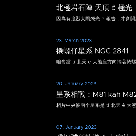
北極岩石陣 天頂 ê 極光
因為有強烈太陽爍光 ê 報告，才會開始
23. March 2023
捲螺仔星系 NGC 2841
咱會當 tī 北天 ê 大熊座方向揣著捲
20. January 2023
星系相戰：M81 kah M8
相片中央彼兩个星系是 tī 北天 ê 大
07. January 2023