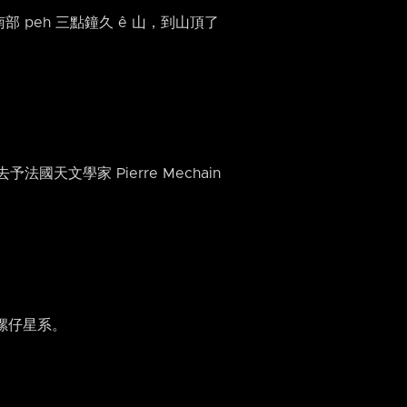
國南部 peh 三點鐘久 ê 山，到山頂了
法國天文學家 Pierre Mechain
捲螺仔星系。