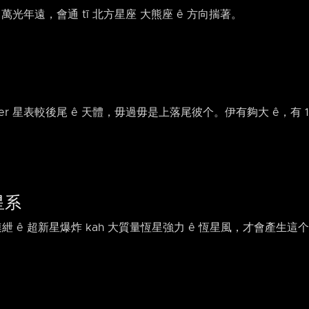
00 萬光年遠，會通 tī 北方星座 大熊座 ê 方向揣著。
essier 星表較後尾 ê 天體，毋過毋是上落尾彼个。伊有夠大 ê，有
星系
連紲 ê 超新星爆炸 kah 大質量恆星強力 ê 恆星風，才會產生這