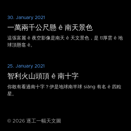
30. January 2021
一萬兩千公尺懸 ê 南天景色
這張富麗 ê 夜空影像是南天 ê 天文景色，是 tī厚雲 ê 地
球頂懸翕 ê。
25. January 2021
智利火山頭頂 ê 南十字
你敢有看過南十字？伊是地球南半球 siāng 有名 ê 四粒
星。
©
2026
逐工一幅天文圖