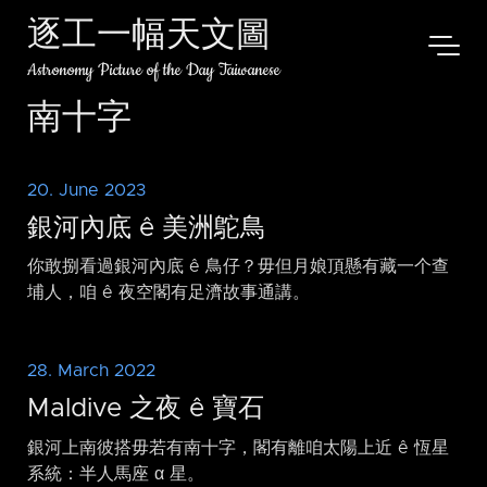
逐工一幅天文圖
Astronomy Picture of the Day Taiwanese
南十字
20. June 2023
銀河內底 ê 美洲鴕鳥
你敢捌看過銀河內底 ê 鳥仔？毋但月娘頂懸有藏一个查
埔人，咱 ê 夜空閣有足濟故事通講。
28. March 2022
Maldive 之夜 ê 寶石
銀河上南彼搭毋若有南十字，閣有離咱太陽上近 ê 恆星
系統：半人馬座 α 星。