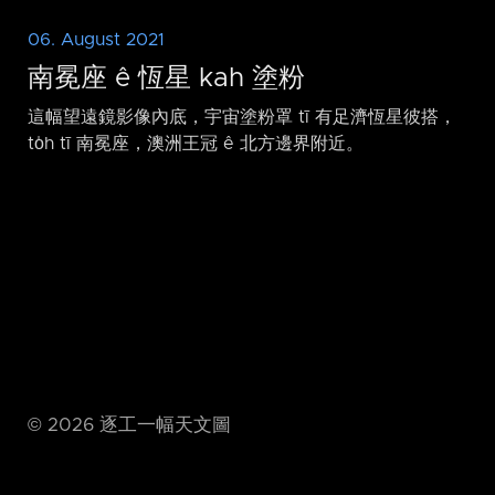
06. August 2021
南冕座 ê 恆星 kah 塗粉
這幅望遠鏡影像內底，宇宙塗粉罩 tī 有足濟恆星彼搭，
to̍h tī 南冕座，澳洲王冠 ê 北方邊界附近。
©
2026
逐工一幅天文圖