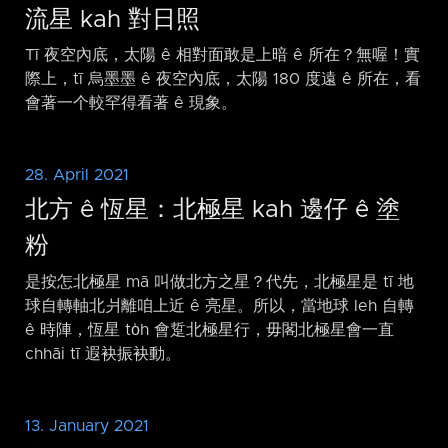
流星 kah 對日照
Tī 夜空內底，太陽 ê 相對面敢是上暗 ê 所在？無喔！實
際上，tī 烏墨墨 ê 夜空內底，太陽 180 度遠 ê 所在，看
會著一个較罕得看著 ê 現象。
28. April 2021
北方 ê 恆星：北極星 kah 邊仔 ê 塗
粉
是按怎北極星 mā 叫做北方之星？代先，北極星是 tī 地
球自轉軸北爿離咱上近 ê 亮星。所以，當地球 leh 自轉
ê 時陣，恆星 to̍h 會踅北極星行，毋閣北極星會一直
chhāi tī 遐袂振袂動。
13. January 2021