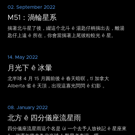
02. September 2022
M51：渦輪星系
揣著北斗星了後，綴這个北斗 ê 湯匙仔柄揣出去，離湯
匙仔上遠 ê 所在，你會當揣著上尾彼粒較光 ê 星。
14. May 2022
月光下 ê 冰暈
北半球 4 月 15 月圓前後 ê 春天暗暝，tī 加拿大
Alberta 省 ê 天頂，出現這寡光閃閃 ê 幻影 。
08. January 2022
北方 ê 四分儀座流星雨
四分儀座流星雨這个名是 ùi 一个去予人放袂記 ê 星座來