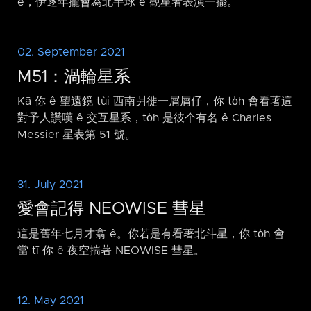
ê，伊逐年攏會為北半球 ê 觀星者表演一擺。
02. September 2021
M51：渦輪星系
Kā 你 ê 望遠鏡 tùi 西南爿徙一屑屑仔，你 to̍h 會看著這
對予人讚嘆 ê 交互星系，to̍h 是彼个有名 ê Charles
Messier 星表第 51 號。
31. July 2021
愛會記得 NEOWISE 彗星
這是舊年七月才翕 ê。你若是有看著北斗星，你 to̍h 會
當 tī 你 ê 夜空揣著 NEOWISE 彗星。
12. May 2021