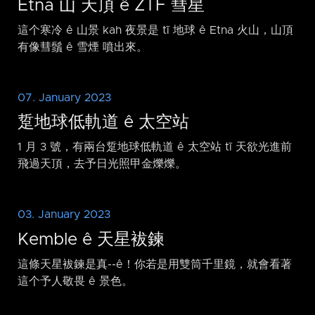
Etna 山 天頂 ê ZTF 彗星
這个寒冷 ê 山景 kah 夜景是 tī 地球 ê Etna 火山，山頂
有像彗鬚 ê 雪煙 噴出來。
07. January 2023
踅地球低軌道 ê 太空站
1 月 3 號，有兩台踅地球低軌道 ê 太空站 tī 天欲光進前
飛過天頂，去予日光照甲金爍爍。
03. January 2023
Kemble ê 天星袚鍊
這條天星袚鍊是真-⁠-ê！你若是用雙筒千里鏡，就會看著
這个予人敬畏 ê 景色。