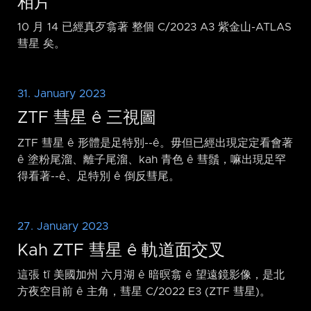
相片
10 月 14 已經真歹翕著 整個 C/2023 A3 紫金山-ATLAS
彗星 矣。
31. January 2023
ZTF 彗星 ê 三視圖
ZTF 彗星 ê 形體是足特別-⁠-ê。毋但已經出現定定看會著
ê 塗粉尾溜、離子尾溜、kah 青色 ê 彗鬚，嘛出現足罕
得看著-⁠-ê、足特別 ê 倒反彗尾。
27. January 2023
Kah ZTF 彗星 ê 軌道面交叉
這張 tī 美國加州 六月湖 ê 暗暝翕 ê 望遠鏡影像，是北
方夜空目前 ê 主角，彗星 C/2022 E3 (ZTF 彗星)。