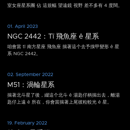
室女座星系團 佔 這規幅 望遠鏡 視野 差不多有 4 度闊。
01. April 2023
NGC 2442：Tī 飛魚座 ê 星系
咱會當 tī 南方星座 飛魚座 揣著這个去予搝甲變形 ê 星
系 NGC 2442。
02. September 2022
M51：渦輪星系
揣著北斗星了後，綴這个北斗 ê 湯匙仔柄揣出去，離湯
匙仔上遠 ê 所在，你會當揣著上尾彼粒較光 ê 星。
19. February 2022