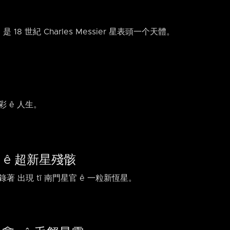
18 世紀 Charles Messier 星表頭一个天體。
 ê 人生。
 ê 超新星殘骸
著 出現 tī 南門星官 ê 一粒新恆星。