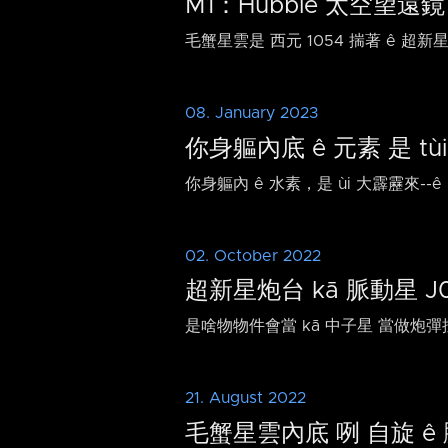
M1：Hubble 太空望遠鏡 
毛蟹星雲是 西元 1054 揣著 ê 超
08. January 2023
你身軀內底 ê 元素 是 tùi
你身軀內 ê 水素，是 ùi 大霹靂來-⁠
02. October 2022
超新星炮台 kā 脈動星 J
是啥物物件會當 kā 中子星 當做炮
21. August 2022
毛蟹星雲內底 咧 自旋 ê