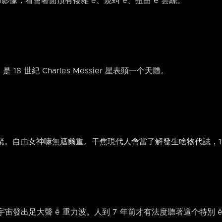
 細節影像，看會著面頂有複雜 ê、規虯 ê、扭曲 ê 雲絲。
18 世紀 Charles Messier 星表頭一个天體。
。自由女神嘛無遮爾重。干焦現代人會當了解發生啥物代誌，100
ī 宇宙發出足大聲 ê 重力波。人到 7 年前才有法度聽著這个特別 