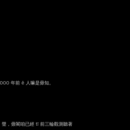
0 年前 ê 人嘛是毋知。
ê 聲，毋閣咱已經 tī 前三輪觀測聽著