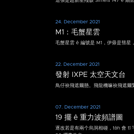
這張是超新星殘骸 Simeis 147 ê
24. December 2021
M1：毛蟹星雲
毛蟹星雲 ê 編號是 M1，伊毋是彗星，是 
22. December 2021
發射 IXPE 太空天文台
鳥仔袂飛遮爾懸。飛龍機嘛袂飛遮爾緊
07. December 2021
19 擺 ê 重力波頻譜圖
逐改若是有兩个烏洞相碰，to̍h 會 t