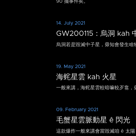
90 擺事件矣。
14. July 2021
GW200115：烏洞 ka
烏洞若是毀滅中子星，毋知會發生啥
19. May 2021
海䖳星雲 kah 火星
一般來講，海䖳星雲較暗嘛較歹翕，毋
09. February 2021
毛蟹星雲脈動星 ê 閃光
這款爆炸一般來講會當毀滅咱 ê 太