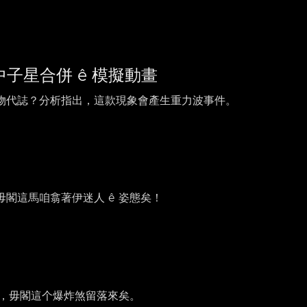
h 中子星合併 ê 模擬動畫
物代誌？分析指出，這款現象會產生重力波事件。
閣這馬咱翕著伊迷人 ê 姿態矣！
陽，毋閣這个爆炸煞留落來矣。