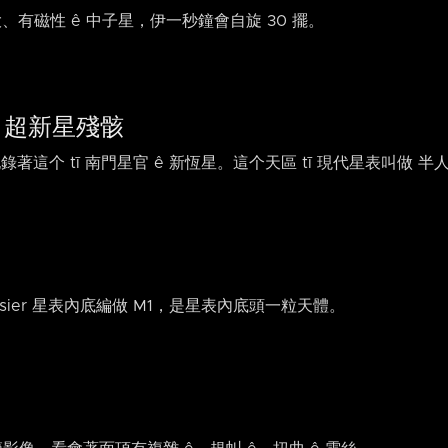
大、有磁性 ê 中子星，伊一秒鐘會自旋 30 擺。
ê 超新星殘骸
錄著這个 tī 南門星官 ê 新恆星。這个天區 tī 現代星表叫做 半人馬
 Messier 星表內底編做 M1，是星表內底頭一粒天體。