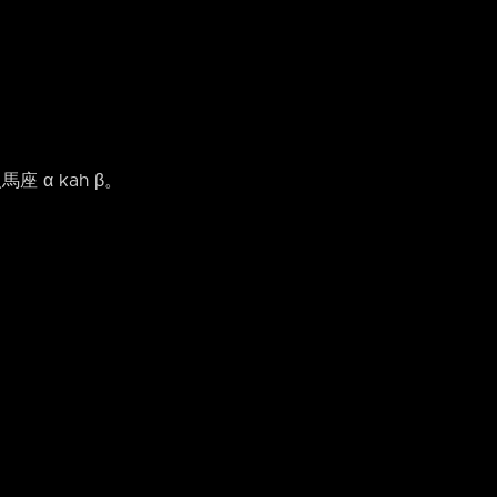
座 α kah β。