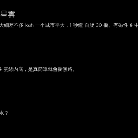
蟹星雲
細差不多 kah 一个城市平大，1 秒鐘 自旋 30 擺、有磁性 ê 
雜交纏 ê 雲絲內底，是真簡單就會揣無路。
泅水？