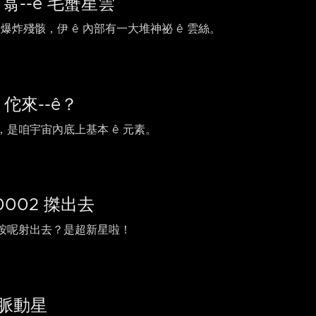
翕-⁠-ê 毛蟹星雲
新星爆炸殘骸，伊 ê 內部有一大堆神祕 ê 雲絲。
 佗來-⁠-ê？
-ê，是咱宇宙內底上基本 ê 元素。
0002 搩出去
彈按呢射出去？是超新星啦！
 脈動星