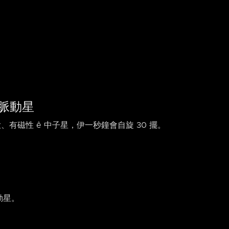
 脈動星
大、有磁性 ê 中子星，伊一秒鐘會自旋 30 擺。
脈動星。