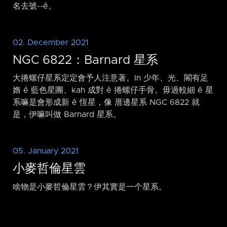
名去號-⁠-ê。
02. December 2021
NGC 6822：Barnard 星系
大捲螺仔星系定定會予人注意著。In 少年、光、閣有足
媠 ê 藍色星團、kah 成對 ê 捲螺仔手骨。毋過較細 ê 星
系嘛是會形成新 ê 恆星，像 厝邊星系 NGC 6822 就
是，伊嘛叫做 Barnard 星系。
05. January 2021
小麥哲倫星雲
啥物是小麥哲倫星雲？伊其實是一个星系。