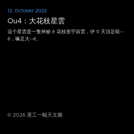
12. October 2022
Ou4：大花枝星雲
這个星雲是一隻神祕 ê 花枝形宇宙雲，伊 tī 天頂足暗-⁠-
ê，嘛足大-⁠-ê。
©
2026
逐工一幅天文圖