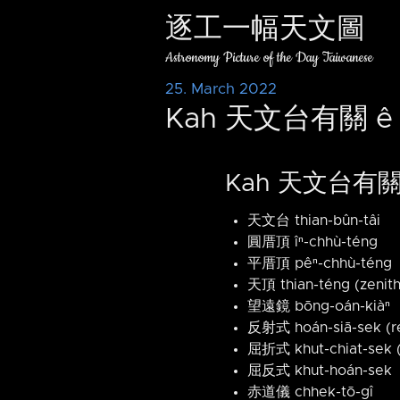
逐工一幅天文圖
Astronomy Picture of the Day Taiwanese
25. March 2022
Kah 天文台有關 ê
Kah 天文台有關
天文台 thian-bûn-tâi
圓厝頂 îⁿ-chhù-téng
平厝頂 pêⁿ-chhù-téng
天頂 thian-téng (zenith
望遠鏡 bōng-oán-kiàⁿ
反射式 hoán-siā-sek (re
屈折式 khut-chiat-sek (
屈反式 khut-hoán-sek
赤道儀 chhek-tō-gî