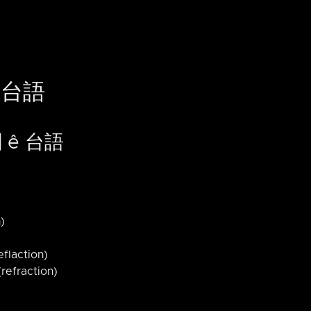
 台語
 ê 台語
)
flaction)
refraction)