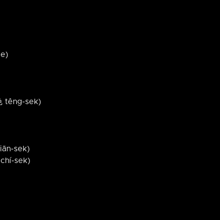
ce)
têng-sek)
ān-sek)
hí-sek)