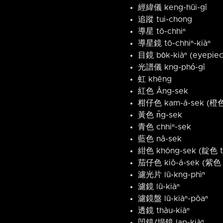
經緯儀 keng-hūi-gî
追蹤 tui-chong
導星 tō-chhiⁿ
導星鏡 tō-chhiⁿ-kiàⁿ
目鏡 bo̍k-kiàⁿ (eyepie
光譜儀 kng-phó͘-gî
虹 khēng
紅色 Âng-sek
柑仔色 kam-á-sek (橙色 
黃色 n̂g-sek
青色 chhiⁿ-sek
藍色 nâ-sek
紺色 khóng-sek (靛色 ti
茄仔色 kiô-á-sek (紫色 c
濾光片 lū-kng-phìⁿ
濾鏡 lū-kiàⁿ
濾鏡盤 lū-kiàⁿ-pôaⁿ
透鏡 thàu-kiàⁿ
凹鏡/塌鏡 lap-kiàⁿ