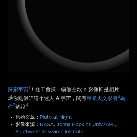
1
探索宇宙
！逐工會揀一幅無仝款 ê 影像抑是相片，
2
𤆬你熟似咱這个迷人 ê 宇宙，閣有
專業天文學者
為
3
4
你
解說
。
原始文章：
Pluto at Night
影像來源：
NASA
,
Johns Hopkins Univ./APL
,
Southwest Research Institute