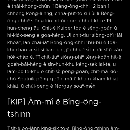
ê thài-khong-chûn lî Bêng-ông-chhiⁿ 2 bān 1
chheng kong-lí hn̄g, chha-put-to sī i ùi lī Bêng-
ông-chhiⁿ siōng kīn hit-ūi poe-⁠-chhut-khì ê 19
hun-cheng āu. Chit-ê Kuiper tòa ê sêng-goân ū
hì-kio̍k-seng ê gōa-hêng. Ùi chit-tiuⁿ siòng-phìⁿ lâi
khòaⁿ, lán chai-iáⁿ Bêng-ông-chhiⁿ bū-bū ê tōa-
khì-chân kî-si̍t sī lian-lian, jî-chhiáⁿ si̍t-chāi sī ū-kàu
ho̍k-cha̍p ê. Tī chit-tiuⁿ siòng-phìⁿ téng-koân hit-ê
goe̍h-bâi-hêng ê sîn-hun-khu kéng-sek lāi-té, ū
lâm-pō͘ tē-khu ê chi̍t-sò͘ peng-goân, chit-má kiò-
chò Sputnik pêng-goân, mā ū kham-kham-khia̍t-
khia̍t, ū chúi-peng ê Norgay soaⁿ-me̍h.
[KIP] Àm-mî ê Bîng-ông-
tshinn
Tsit-ê oo-iánn kíng-sik tō-sī Bîng-ông-tshinn àm-