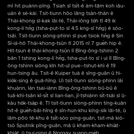
mî hit puànn-pîng. Tsiah sī tsi̍t-ê àm-tām koh iâu-
uán ê sè-kài. Tsit-tiunn hōo lâng tsàn-thàn ê
Thài-khong sī-kak lāi-té, Thài-iông to̍h tī 49 ik
kong-lí hn̄g (tsha-put-to sī 4.5 kng-sî hn̄g) ê sóo-
tsāi. Tsit-tiunn siòng-phìnn sī pue tsiok hn̄g ê Sin
Sī-iá-hō Thài-khong-tsûn tī 2015 nî 7 gue̍h hip ê.
Hit-tsun ê thài-khong-tsûn lî Bîng-ông-tshinn 2
bān 1 tshing kong-lí hn̄g, tsha-put-to sī i uì lī Bîng-
ông-tshinn siōng kīn hit-uī pue-⁠-tshut-khì ê 19
hun-tsing āu. Tsit-ê Kuiper tuà ê sîng-guân ū hì-
kio̍k-sing ê guā-hîng. Uì tsit-tiunn siòng-phìnn lâi
khuànn, lán tsai-iánn Bîng-ông-tshinn bū-bū ê
tuā-khì-tsân kî-si̍t sī lian-lian, jî-tshiánn si̍t-tsāi sī ū-
kàu ho̍k-tsa̍p ê. Tī tsit-tiunn siòng-phìnn tíng-kuân
hit-ê gue̍h-bâi-hîng ê sîn-hun-khu kíng-sik lāi-té, ū
lâm-pōo tē-khu ê tsi̍t-sòo ping-guân, tsit-má kiò-
tsò Sputnik pîng-guân, mā ū kham-kham-khia̍t-
khia̍t, ū tsuí-ping ê Norgay suann-me̍h.