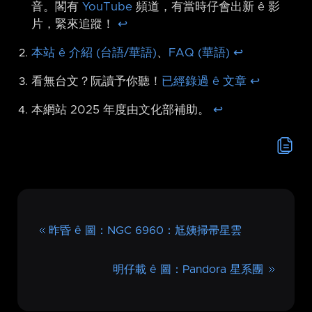
音。閣有
YouTube
頻道，有當時仔會出新 ê 影
片，緊來追蹤！
↩︎
本站 ê 介紹 (台語/華語)
、
FAQ (華語)
↩︎
看無台文？阮讀予你聽！
已經錄過 ê 文章
↩︎
本網站 2025 年度由文化部補助。
↩︎
昨昏 ê 圖：NGC 6960：尪姨掃帚星雲
明仔載 ê 圖：Pandora 星系團