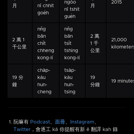
ngóo
2015
月
nî chhit
月
nî tshit
goe̍h
gue̍h
nn̄g
nn̄g
bān
bān
2 萬
2 萬 1
21,000
chi̍t
tsi̍t
1 千
千公里
kilometer
chheng
tshing
公里
kong-lí
kong-lí
cha̍p-
tsa̍p-
19 分
káu
káu
19
19 minute
鐘
hun-
hun-
分鐘
cheng
tsing
阮嘛有
Podcast
、
面冊
、
Instagram
、
Twitter
，會逐工 kā 你提醒有新 ê 翻譯 kah 錄