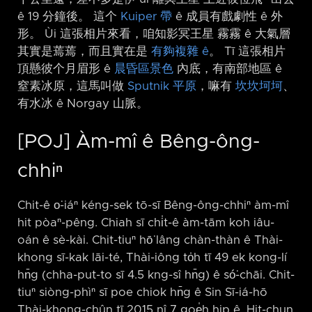
ê 19 分鐘後。 這个
Kuiper 帶
ê 成員有戲劇性 ê 外
形。 Ùi 這張相片來看，咱知影冥王星 霧霧 ê 大氣層
其實是蔫蔫，而且實在是
有夠複雜 ê
。 Tī 這張相片
頂懸彼个月眉形 ê
晨昏區景色
內底，有南部地區 ê
窒素冰原，這馬叫做
Sputnik 平原
，嘛有
坎坎坷坷
、
有水冰 ê Norgay 山脈。
[POJ] Àm-mî ê Bêng-ông-
chhiⁿ
Chit-ê o͘-iáⁿ kéng-sek tō-sī Bêng-ông-chhiⁿ àm-mî
hit pòaⁿ-pêng. Chiah sī chi̍t-ê àm-tām koh iâu-
oán ê sè-kài. Chit-tiuⁿ hō͘ lâng chàn-thàn ê Thài-
khong sī-kak lāi-té, Thài-iông to̍h tī 49 ek kong-lí
hn̄g (chha-put-to sī 4.5 kng-sî hn̄g) ê só͘-chāi. Chit-
tiuⁿ siòng-phìⁿ sī poe chiok hn̄g ê Sin Sī-iá-hō
Thài-khong-chûn tī 2015 nî 7 goe̍h hip ê. Hit-chun