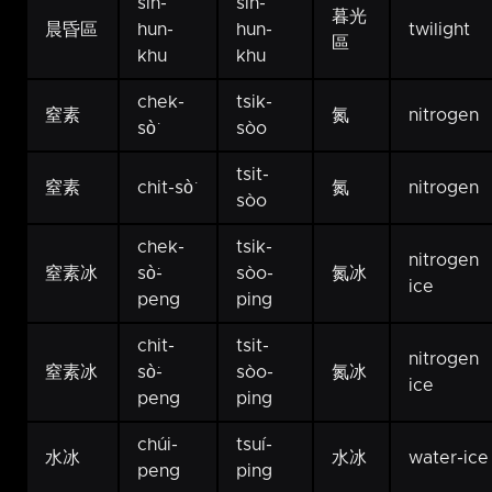
sîn-
sîn-
暮光
晨昏區
hun-
hun-
twilight
區
khu
khu
chek-
tsik-
窒素
氮
nitrogen
sò͘
sòo
tsit-
窒素
chit-sò͘
氮
nitrogen
sòo
chek-
tsik-
nitrogen
窒素冰
sò͘-
sòo-
氮冰
ice
peng
ping
chit-
tsit-
nitrogen
窒素冰
sò͘-
sòo-
氮冰
ice
peng
ping
chúi-
tsuí-
水冰
水冰
water-ice
peng
ping