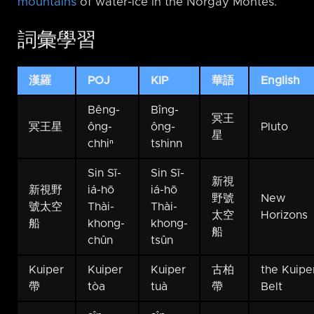
mountains
of water-ice in the Norgay Montes.
詞彙學習
漢羅
POJ
KIP
華語
English
Bêng-
Bîng-
冥王
冥王星
ông-
ông-
Pluto
星
chhiⁿ
tshinn
Sin Sī-
Sin Sī-
新視
新視野
iá-hō
iá-hō
野號
New
號太空
Thài-
Thài-
太空
Horizons
船
khong-
khong-
船
chûn
tsûn
Kuiper
Kuiper
Kuiper
古柏
the Kuipe
帶
tòa
tuà
帶
Belt