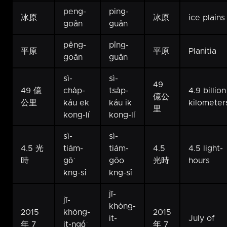
peng-
ping-
冰原
冰原
ice plains
goân
guân
pêng-
pîng-
平原
平原
Planitia
goân
guân
sì-
sì-
49
49 億
cha̍p-
tsa̍p-
4.9 billion
億公
公里
káu ek
káu ik
kilometer
里
kong-lí
kong-lí
sì-
sì-
4.5 光
tiám-
tiám-
4.5
4.5 light-
時
gō͘
gōo
光時
hours
kng-sî
kng-sî
jī-
jī-
khòng-
2015
khòng-
2015
it-
July of
年 7
it-ngó͘
年 7