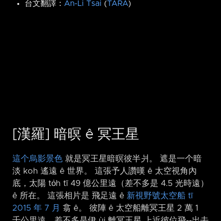
台文翻譯：
An-Li Tsai
(
TARA
)
[漢羅] 暗暝 ê 冥王星
這个烏影景色
就是冥王星暗暝彼半爿。 遮是一个暗
淡 koh 遙遠 ê 世界。 這張予人讚嘆 ê 太空視角內
底，太陽 to̍h tī 49 億公里遠（差不多是 4.5 光時遠）
ê 所在。 這張相片是 飛足遠 ê
新視野號太空船 tī
2015 年 7 月
翕 ê。 彼陣 ê 太空船離冥王星 2 萬 1
千公里遠，差不多是伊 ùi 離冥王星 上近彼位飛-⁠-出去