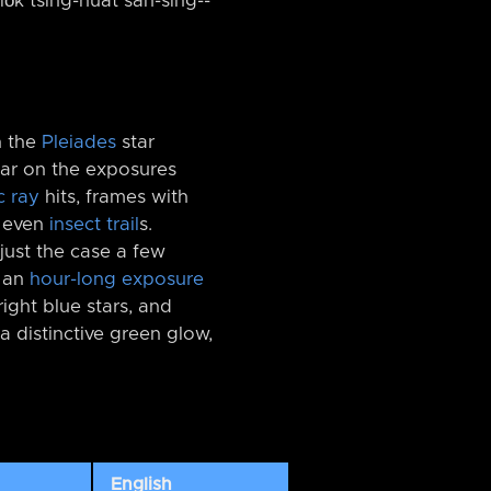
sio̍k tsing-huat sán-sing-⁠-
n the
Pleiades
star
ear on the exposures
c ray
hits, frames with
d even
insect trail
s.
just the case a few
g an
hour-long exposure
right blue stars, and
a distinctive green glow,
English