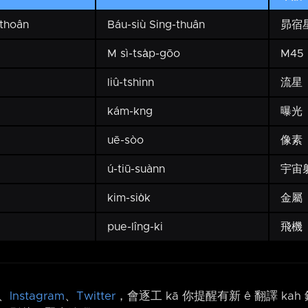
-thoân
Báu-siù Sing-thuân
昴宿
M sì-tsa̍p-gōo
M45
liû-tshinn
流星
kám-kng
曝光
uē-sòo
像素
ú-tiū-suànn
宇宙
kim-sio̍k
金屬
pue-lîng-ki
飛機
、
Instagram
、
Twitter
，會逐工 kā 你提醒有新 ê 翻譯 ka