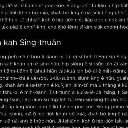
 kng-iàⁿ-iàⁿ ê liû-chhiⁿ poe-kòe. Siòng-phìⁿ tû-liáu ū hip-t
hip-tio̍h khah bô-miâ, khah bô kng ê nâ-sek hêng-chhiⁿ, 
hô͘-hún. Jî-chhiáⁿ, koh ū hip-tio̍h chi̍t-lia̍p poe chiok kín 
te̍k-pia̍t ê chhiⁿ-kng, che khó-lêng sī kim-sio̍k cheng-hoa
nn kah Sing-thuân
ong-peh mā ē hōo lí kiann-hí! Lí nā-sī beh tī Báu-siù Sing 
nn kah khah àm ê sing-hûn, hip-siòng ê sî-tsūn to̍h-ài kám
iānn-tiānn ē tshut-hiān tsi̍t-kuá lán bô-ài ê mi̍h-kiānn, ē
háinn-⁠-khì ê uē-sòo, ú-tiū-suànn, siunn kng ê hûn, gue̍h-
, khah àm ê uī-tshinn ê kuí-jiah, sīm-tsì mā ū thâng ê kuí-
n tshù-bī ê mi̍h-kiānn. Tsit-tiunn sī kuí-ā-lé-pài tsîng, tī S
-tang-tsūn, liap-iánn-su tng-leh tuì Báu-siù-sing-thuân tsò ts
i̍t-lia̍p kng-iànn-iànn ê liû-tshinn pue-kuè. Siòng-phìnn tû
îng-tshinn, mā ū hip-tio̍h khah bô-miâ, khah bô kng ê nâ-
-siā nâ-kng ê thôo-hún. Jî-tshiánn, koh ū hip-tio̍h tsi̍t-li