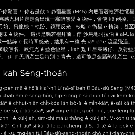
喜！ 你若是欲 tī 昴宿星團 (M45) 內底看著較濟粒恆星 k
感光相片定定會出現一寡咱無愛 ê 物件，會使 kā 刣掉。 
娘、飛龍機 ê 軌跡、鏡頭反光、較暗 ê 衛星 ê 軌跡，甚至嘛
ê 物件。 這張是幾若禮拜前，佇 沙烏地阿拉伯 ê al-Ula
一點鐘 ê 長時間感光，結果有一粒 光 iàⁿ-iàⁿ ê 流星飛
較無名、較無光 ê 藍色恆星，kah 踅 tī 星團邊仔、反射藍
仔。 伊 tī 天頂產生足特別 ê 青光，這可能是金屬蒸發產生-⁠-
ⁿ kah Seng-thoân
g-peh mā ē hō͘ lí kiaⁿ-hí! Lí nā-sī beh tī Báu-siù Seng (M45
h khah àm ê seng-hûn, hip-siòng ê sî-chūn to̍h-ài kám-kng
āⁿ ē chhut-hiān chi̍t-kóa lán bô-ài ê mi̍h-kiāⁿ, ē-sái kā th
ê ōe-sò͘, ú-tiū-sòaⁿ, siuⁿ kng ê hûn, goe̍h-niû, poe-lêng-ki 
hiⁿ ê kúi-jiah, sīm-chì mā ū thâng ê kúi-jiah. M̄-koh ū tan
kiāⁿ. Chit-tiuⁿ sī kúi-ā-lé-pài chêng, tī Sa-ū-tē A-la-pek ê 
-iáⁿ-su tng-leh tùi Báu-siù-seng-thoân chò chi̍t-tiám-che