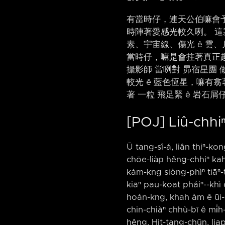
有當時仔，連天公伯嘛會予你驚
時陣著愛感光較久咧。 這寡
素、宇宙線、傷光 ê 雲、月
當時仔，嘛是會拄著真正趣味 
攝影師 當咧對 昴宿星團 做
較光 ê 藍色恆星，嘛有翕著
著 一粒 飛足緊 ê 岩石屑
[POJ] Liû-chhi
Ū tang-sî-á, liân thiⁿ-kon
chōe-lia̍p hêng-chhiⁿ ka
kám-kng siòng-phìⁿ tiāⁿ-ti
kiāⁿ pau-koat pháiⁿ-⁠-khì 
hoán-kng, khah àm ê ūi-ch
chin-chiàⁿ chhù-bī ê mi̍h-
hêng. Hit-tang-chūn, liap