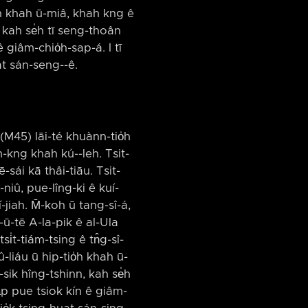
io̍h khah ū-miâ, khah kng ê
kah se̍h tī seng-thoân
ê giâm-chio̍h-sap-á. I tī
t sán-seng-⁠-ê.
(M45) lāi-té khuànn-tio̍h
-kng khah kú-⁠-leh. Tsit-
-sái kā thâi-tiāu. Tsit-
niû, pue-lîng-ki ê kuí-
jiah. M̄-koh ū tang-sî-á,
a-ū-tē A-la-pik ê al-Ula
i̍t-tiám-tsing ê tn̂g-sî-
-liáu ū hip-tio̍h khah ū-
sik hîng-tshinn, kah se̍h
a̍p pue tsiok kín ê giâm-