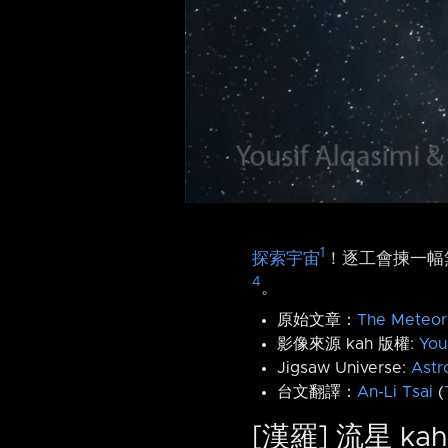
1
探索宇宙
！逐工會揀一幅無
4
。
原始文章：
The Meteor 
影像來源 kah 版權:
You
Jigsaw Universe:
Astr
台文翻譯：
An-Li Tsai
(
[漢羅] 流星 ka