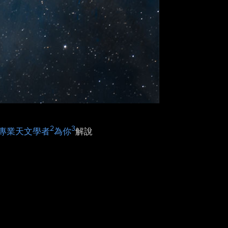
2
3
專業天文學者
為你
解說