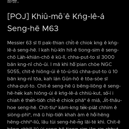
部份。
[POJ] Khiû-mô͘ ê Kńg-lê-á
Seng-hē M63
Messier 63 sī tī pak-thian chi̍t-ê chiok kng ê kńg-
lê-á seng-hē. I kah hù-kīn hit-ê tiong-sim ê seng-
chō La̍h-khián-chō ê kū-lī, chha-put-to sī 3000
bān kng-nî chò-ûi. I mā khì hô͘ pian chòe NGC
5055, chit-ê hiông-úi ê tó-ú-tiū chha-put-to ū 10
bān kng-nî tōa, kah lán Gûn-hô ê tōa-sòe sī
chha-put-to. Chit-ê seng-hē ū bêng-liōng ê seng-
hē-he̍k kah hiông-úi ê kńg-lê-á chhiú-kut, só͘-í i
chiah ē the̍h-tio̍h chi̍t-ê chiok phāⁿ ê miâ, Ji̍t-thâu-
hoe seng-hē. Chit-tiuⁿ kám-kng te̍k-pia̍t chhim ê
siòng-phìⁿ, mā ū hip-tio̍h khah àm ê hô͘-hêng
hêng-chhiⁿ-liû, lâu tùi seng-hē-n̄g lāi-té khì. Chit-ê