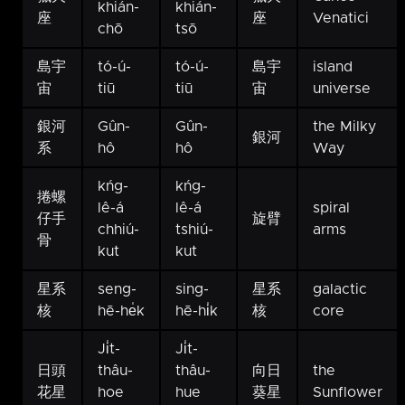
khián-
khián-
座
座
Venatici
chō
tsō
島宇
tó-ú-
tó-ú-
島宇
island
宙
tiū
tiū
宙
universe
銀河
Gûn-
Gûn-
the Milky
銀河
系
hô
hô
Way
kńg-
kńg-
捲螺
lê-á
lê-á
spiral
仔手
旋臂
chhiú-
tshiú-
arms
骨
kut
kut
星系
seng-
sing-
星系
galactic
核
hē-he̍k
hē-hi̍k
核
core
Ji̍t-
Ji̍t-
日頭
thâu-
thâu-
向日
the
花星
hoe
hue
葵星
Sunflower