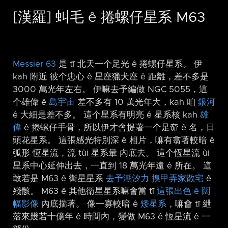
[漢羅] 虯毛 ê 捲螺仔星系 M63
Messier 63
是 tī 北天一个足光 ê 捲螺仔星系。 伊
kah 附近 彼个忠心 ê 星座獵犬座 ê 距離，差不多是
3000 萬光年左右。 伊嘛去予編做 NGC 5055，這
个雄偉 ê
島宇宙
差不多有 10 萬光年大，kah 咱
銀河
ê 大細是差不多。 這个星系有明亮 ê 星系核 kah
雄
偉
ê 捲螺仔手骨，所以伊才會提著一个足奅 ê 名，日
頭花星系。 這張感光特別深 ê 相片，嘛有翕著較暗 ê
弧形 恆星流，流 tùi 星系暈 內底去。 這个恆星流 ùi
星系中心延伸出去，一直到 18 萬光年遠 ê 所在。 這
敢若是 M63 ê 衛星星系
去予潮汐力 搝甲弄家散宅
ê
殘骸。 M63 ê 其他衛星星系嘛會當 tī
這張出色 ê 闊
幅影像
內底揣著。 像一寡較暗 ê
矮星系
，嘛會 tī 紲
落來幾若十億年 ê 時間內，變做 M63 ê 恆星流 ê 一