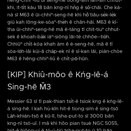
hêng-chhiⁿ-liû ùi seng-hē tiong-sim iân-sin chhut-
khì, it-ti̍t kàu 18 bān kng-nî hn̄g ê só͘-chāi. Che ká-
ná sī M63 ê ūi-chhiⁿ-seng-hē khì hô͘ tiâu-se̍k-le̍k
giú kah lōng-ke-sòaⁿ-the̍h ê chân-hâi. M63 ê kî-
tha ūi-chhiⁿ-seng-hē mā ē-tàng tī chit-tiuⁿ chhut-
sek ê khoah-ba̍k iáⁿ-siōng lāi-té chhōe-⁠-tio̍h.
Chhiūⁿ chi̍t-kóa khah àm ê é-seng-hē, mā ē tī
sòa-lo̍h-lâi kúi-ā cha̍p-ek nî ê sî-kan lāi, piàn-chòe
M63 ê hêng-chhiⁿ-liû ê chi̍t-pō͘-hūn.
[KIP] Khiû-môo ê Kńg-lê-á
Sing-hē M̌3
Messier 63 sī tī pak-thian tsi̍t-ê tsiok kng ê kńg-lê-
á sing-hē. I kah hù-kīn hit-ê tiong-sim ê sing-tsō
La̍h-khián-tsō ê kū-lī, tsha-put-to sī 3000 bān
kng-nî tsò-uî. I mā khì hôo pian tsuè NGC 5055,
tsit-ê hiông-uí ê tó-ú-tiū tsha-put-to ū 10 bān