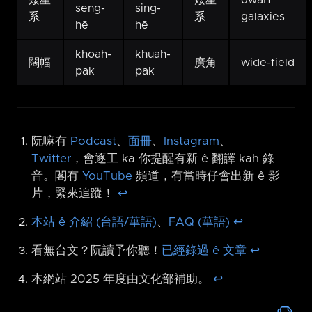
seng-
sing-
系
系
galaxies
hē
hē
khoah-
khuah-
闊幅
廣角
wide-field
pak
pak
阮嘛有
Podcast
、
面冊
、
Instagram
、
Twitter
，會逐工 kā 你提醒有新 ê 翻譯 kah 錄
音。閣有
YouTube
頻道，有當時仔會出新 ê 影
片，緊來追蹤！
↩︎
本站 ê 介紹 (台語/華語)
、
FAQ (華語)
↩︎
看無台文？阮讀予你聽！
已經錄過 ê 文章
↩︎
本網站 2025 年度由文化部補助。
↩︎