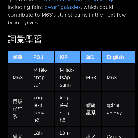
including faint
dwarf galaxies
, which could
contribute to M63's star streams in the next few
billion years.
詞彙學習
漢羅
POJ
KIP
華語
English
M la̍k-
M la̍k-
M63
cha̍p-
tsa̍p-
M63
M63
saⁿ
sann
kńg-
kńg-
捲螺
lê-á
lê-á
螺旋
spiral
仔星
seng-
sing-
星系
galaxy
系
hē
hē
La̍h-
La̍h-
獵犬
獵犬
Canes