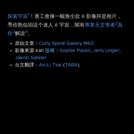
1
探索宇宙
！逐工會揀一幅無仝款 ê 影像抑是相片，
2
𤆬你熟似咱這个迷人 ê 宇宙，閣有
專業天文學者
為
3
4
你
解說
。
原始文章：
Curly Spiral Galaxy M63
影像來源 kah
版權
：
Sophie Paulin
,
Jens Unger
,
Jakob Sahner
台文翻譯：
An-Li Tsai
(
TARA
)