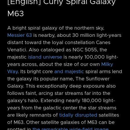
[English] Curly Spiral Galaxy
M63
A bright spiral galaxy of the northern sky,
Messier 63
is nearby, about 30 million light-years
distant toward the loyal constellation Canes
Venatici. Also cataloged as NGC 5055, the
majestic
island universe
is nearly 100,000 light-
years across, about the size of our own
Milky
Way
. Its bright core
and majestic
spiral arms lend
the galaxy its popular name, The Sunflower
Galaxy. This exceptionally deep exposure also
follows faint, arcing star streams far into the
galaxy's halo. Extending nearly 180,000 light-
years from the galactic center the star streams
are likely remnants of
tidally disrupted
satellites
of M63. Other satellite galaxies of M63 can be
spotted in
the remarkable wide-field image
,