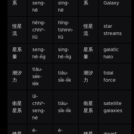
系
seng-
sing-
系
Galaxy
hē
hē
hêng-
hîng-
恆星
恆星
star
chhiⁿ-
tshinn-
流
流
streams
liû
liû
星系
seng-
sing-
星系
galatic
暈
hē-n̄g
hē-n̄g
暈
halo
tiâu-
潮汐
tiâu-
潮汐
tidal
se̍k-
力
si̍k-li̍k
力
force
le̍k
ūi-
衛星
chhiⁿ-
tiâu-
衛星
satellite
星系
seng-
si̍k-li̍k
星系
galaxies
hē
é-
é-
矮星
矮星
dwarf