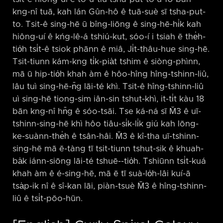
kng-nî tuā, kah lán Gûn-hô ê tuā-suè sī tsha-put-
to. Tsit-ê sing-hē ū bîng-liōng ê sing-hē-hi̍k kah
hiông-uí ê kńg-lê-á tshiú-kut, sóo-í i tsiah ē the̍h-
tio̍h tsi̍t-ê tsiok phānn ê miâ, Ji̍t-thâu-hue sing-hē.
Tsit-tiunn kám-kng ti̍k-pia̍t tshim ê siòng-phìnn,
mā ū hip-tio̍h khah àm ê hôo-hîng hîng-tshinn-liû,
lâu tuì sing-hē-n̄g lāi-té khì. Tsit-ê hîng-tshinn-liû
uì sing-hē tiong-sim iân-sin tshut-khì, it-ti̍t kàu 18
bān kng-nî hn̄g ê sóo-tsāi. Tse ká-ná sī M̌3 ê uī-
tshinn-sing-hē khì hôo tiâu-si̍k-li̍k giú kah lōng-
ke-suànn-the̍h ê tsân-hâi. M̌3 ê kî-tha uī-tshinn-
sing-hē mā ē-tàng tī tsit-tiunn tshut-sik ê khuah-
ba̍k iánn-siōng lāi-té tshuē-⁠-tio̍h. Tshiūnn tsi̍t-kuá
khah àm ê é-sing-hē, mā ē tī suà-lo̍h-lâi kuí-ā
tsa̍p-ik nî ê sî-kan lāi, piàn-tsuè M̌3 ê hîng-tshinn-
liû ê tsi̍t-pōo-hūn.