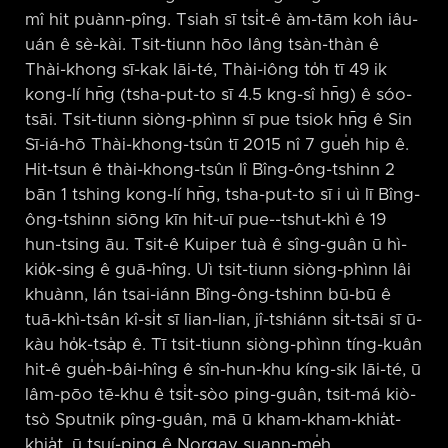
mî hit puànn-pîng. Tsiah sī tsi̍t-ê àm-tām koh iâu-
uán ê sè-kài. Tsit-tiunn hōo lâng tsàn-thàn ê
Thài-khong sī-kak lāi-té, Thài-iông to̍h tī 49 ik
kong-lí hn̄g (tsha-put-to sī 4.5 kng-sî hn̄g) ê sóo-
tsāi. Tsit-tiunn siòng-phìnn sī pue tsiok hn̄g ê Sin
Sī-iá-hō Thài-khong-tsûn tī 2015 nî 7 gue̍h hip ê.
Hit-tsun ê thài-khong-tsûn lî Bîng-ông-tshinn 2
bān 1 tshing kong-lí hn̄g, tsha-put-to sī i uì lī Bîng-
ông-tshinn siōng kīn hit-uī pue-⁠-tshut-khì ê 19
hun-tsing āu. Tsit-ê Kuiper tuà ê sîng-guân ū hì-
kio̍k-sing ê guā-hîng. Uì tsit-tiunn siòng-phìnn lâi
khuànn, lán tsai-iánn Bîng-ông-tshinn bū-bū ê
tuā-khì-tsân kî-si̍t sī lian-lian, jî-tshiánn si̍t-tsāi sī ū-
kàu ho̍k-tsa̍p ê. Tī tsit-tiunn siòng-phìnn tíng-kuân
hit-ê gue̍h-bâi-hîng ê sîn-hun-khu kíng-sik lāi-té, ū
lâm-pōo tē-khu ê tsi̍t-sòo ping-guân, tsit-má kiò-
tsò Sputnik pîng-guân, mā ū kham-kham-khia̍t-
khia̍t, ū tsuí-ping ê Norgay suann-me̍h.