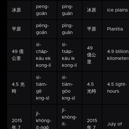
peng-
ping-
冰原
冰原
ice plains
goân
guân
pêng-
pîng-
平原
平原
Planitia
goân
guân
sì-
sì-
49
49 億
cha̍p-
tsa̍p-
4.9 billion
億公
公里
káu ek
káu ik
kilometer
里
kong-lí
kong-lí
sì-
sì-
4.5 光
tiám-
tiám-
4.5
4.5 light-
時
gō͘
gōo
光時
hours
kng-sî
kng-sî
jī-
jī-
khòng-
2015
khòng-
2015
it-
July of
年 7
it-ngó͘
年 7