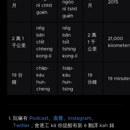
ngóo
2015
月
nî chhit
月
nî tshit
goe̍h
gue̍h
nn̄g
nn̄g
bān
bān
2 萬
2 萬 1
21,000
chi̍t
tsi̍t
1 千
千公里
kilometer
chheng
tshing
公里
kong-lí
kong-lí
cha̍p-
tsa̍p-
19 分
káu
káu
19
19 minute
鐘
hun-
hun-
分鐘
cheng
tsing
阮嘛有
Podcast
、
面冊
、
Instagram
、
Twitter
，會逐工 kā 你提醒有新 ê 翻譯 kah 錄