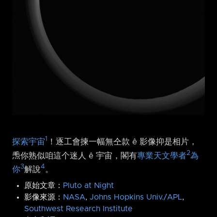
1
探索宇宙
！逐工會揀一幅無仝款 ê 影像抑是相片，
2
𤆬你熟似咱這个迷人 ê 宇宙，閣有
專業天文學者
為
3
4
你
解說
。
原始文章：
Pluto at Night
影像來源：
NASA
,
Johns Hopkins Univ./APL
,
Southwest Research Institute