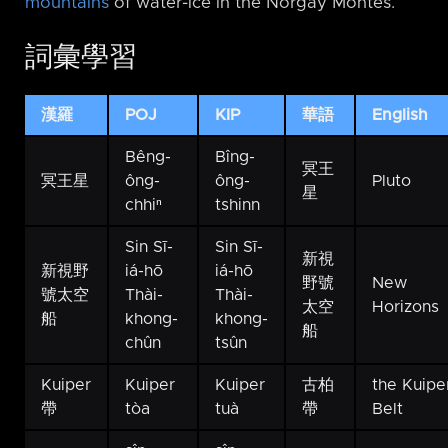
mountains
of water-ice in the Norgay Montes.
詞彙學習
漢羅
POJ
KIP
華語
English
Bêng-
Bîng-
冥王
冥王星
ông-
ông-
Pluto
星
chhiⁿ
tshinn
Sin Sī-
Sin Sī-
新視
新視野
iá-hō
iá-hō
野號
New
號太空
Thài-
Thài-
太空
Horizons
船
khong-
khong-
船
chûn
tsûn
Kuiper
Kuiper
Kuiper
古柏
the Kuipe
帶
tòa
tuà
帶
Belt