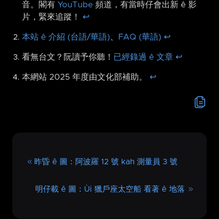
音。閣有
YouTube
頻道，有當時仔會出新 ê 影
片，緊來追蹤！
↩︎
本站 ê 介紹 (台語/華語)
、
FAQ (華語)
↩︎
看無台文？阮讀予你聽！
已經錄過 ê 文章
↩︎
本網站 2025 年度由文化部補助。
↩︎
昨昏 ê 圖：阿波羅 12 號 kah 測量員 3 號
明仔載 ê 圖：Ùi 獵戶座太空船 看著 ê 地落