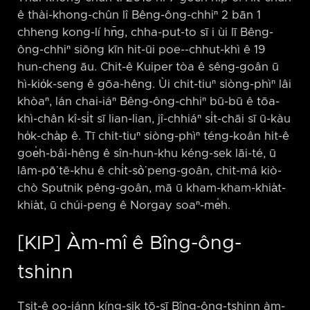
ê thài-khong-chûn lî Bêng-ông-chhiⁿ 2 bān 1
chheng kong-lí hn̄g, chha-put-to sī i ùi lī Bêng-
ông-chhiⁿ siōng kīn hit-ūi poe-⁠-chhut-khì ê 19
hun-cheng āu. Chit-ê Kuiper tòa ê sêng-goân ū
hì-kio̍k-seng ê gōa-hêng. Ùi chit-tiuⁿ siòng-phìⁿ lâi
khòaⁿ, lán chai-iáⁿ Bêng-ông-chhiⁿ bū-bū ê tōa-
khì-chân kî-si̍t sī lian-lian, jî-chhiáⁿ si̍t-chāi sī ū-kàu
ho̍k-cha̍p ê. Tī chit-tiuⁿ siòng-phìⁿ téng-koân hit-ê
goe̍h-bâi-hêng ê sîn-hun-khu kéng-sek lāi-té, ū
lâm-pō͘ tē-khu ê chi̍t-sò͘ peng-goân, chit-má kiò-
chò Sputnik pêng-goân, mā ū kham-kham-khia̍t-
khia̍t, ū chúi-peng ê Norgay soaⁿ-me̍h.
[KIP] Àm-mî ê Bîng-ông-
tshinn
Tsit-ê oo-iánn kíng-sik tō-sī Bîng-ông-tshinn àm-