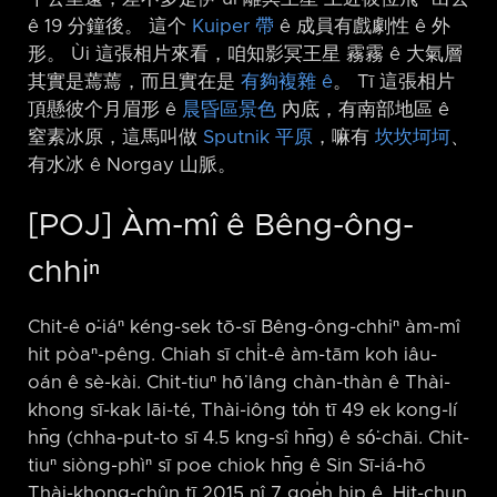
ê 19 分鐘後。 這个
Kuiper 帶
ê 成員有戲劇性 ê 外
形。 Ùi 這張相片來看，咱知影冥王星 霧霧 ê 大氣層
其實是蔫蔫，而且實在是
有夠複雜 ê
。 Tī 這張相片
頂懸彼个月眉形 ê
晨昏區景色
內底，有南部地區 ê
窒素冰原，這馬叫做
Sputnik 平原
，嘛有
坎坎坷坷
、
有水冰 ê Norgay 山脈。
[POJ] Àm-mî ê Bêng-ông-
chhiⁿ
Chit-ê o͘-iáⁿ kéng-sek tō-sī Bêng-ông-chhiⁿ àm-mî
hit pòaⁿ-pêng. Chiah sī chi̍t-ê àm-tām koh iâu-
oán ê sè-kài. Chit-tiuⁿ hō͘ lâng chàn-thàn ê Thài-
khong sī-kak lāi-té, Thài-iông to̍h tī 49 ek kong-lí
hn̄g (chha-put-to sī 4.5 kng-sî hn̄g) ê só͘-chāi. Chit-
tiuⁿ siòng-phìⁿ sī poe chiok hn̄g ê Sin Sī-iá-hō
Thài-khong-chûn tī 2015 nî 7 goe̍h hip ê. Hit-chun