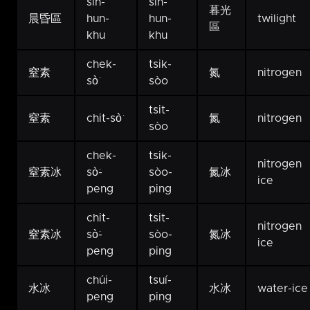
sîn-
sîn-
暮光
晨昏區
hun-
hun-
twilight
區
khu
khu
chek-
tsik-
窒素
氮
nitrogen
sò͘
sòo
tsit-
窒素
chit-sò͘
氮
nitrogen
sòo
chek-
tsik-
nitrogen
窒素冰
sò͘-
sòo-
氮冰
ice
peng
ping
chit-
tsit-
nitrogen
窒素冰
sò͘-
sòo-
氮冰
ice
peng
ping
chúi-
tsuí-
水冰
水冰
water-ice
peng
ping