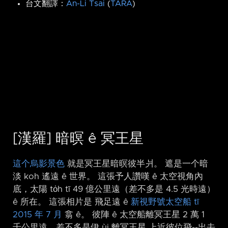
台文翻譯：
An-Li Tsai
(
TARA
)
[漢羅] 暗暝 ê 冥王星
這个烏影景色
就是冥王星暗暝彼半爿。 遮是一个暗
淡 koh 遙遠 ê 世界。 這張予人讚嘆 ê 太空視角內
底，太陽 to̍h tī 49 億公里遠（差不多是 4.5 光時遠）
ê 所在。 這張相片是 飛足遠 ê
新視野號太空船 tī
2015 年 7 月
翕 ê。 彼陣 ê 太空船離冥王星 2 萬 1
千公里遠，差不多是伊 ùi 離冥王星 上近彼位飛-⁠-出去