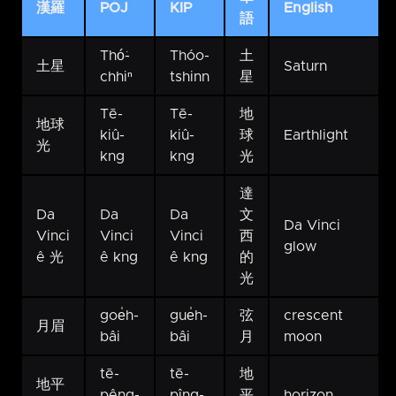
漢羅
POJ
KIP
English
語
Thó͘-
Thóo-
土
土星
Saturn
chhiⁿ
tshinn
星
Tē-
Tē-
地
地球
kiû-
kiû-
球
Earthlight
光
kng
kng
光
達
Da
Da
Da
文
Da Vinci
Vinci
Vinci
Vinci
西
glow
ê 光
ê kng
ê kng
的
光
goe̍h-
gue̍h-
弦
crescent
月眉
bâi
bâi
月
moon
tē-
tē-
地
地平
pêng-
pîng-
平
horizon