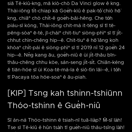
siā Tē-kiû-kng, mā kiò-chò Da Vinci glow ê kng.
Thài-iông ti̍t-chiap kā Goe̍h-kiû ê pak-tó͘ chiò hō͘
kng, chiâⁿ chò chi̍t-ê goe̍h-bâi-hêng. Che to̍h
piáu-sī kóng, Thài-iông chit-má it-tēng sī tī tē-
pêng-sòaⁿ ē-té, jī-cháiⁿ chit-tiuⁿ siòng-phìⁿ sī tī ji̍t-
chhut chìn-chêng hip-⁠-ê. Chit-tiuⁿ ē hō͘ lâng koh
khòaⁿ chi̍t-pái ê siòng-phìⁿ sī tī 2019 nî 12 goe̍h 24
hip-⁠-ê. Nn̄g kang āu, goe̍h-niû ē ùi ji̍t-thâu bīn-
thâu-chêng chhu kòe, sán-seng ji̍t-si̍t. Chiân-kéng
ê tiān-hóe sī ùi Koa-tē-má-la ê sió-tìn lâi-⁠-ê, i to̍h
tī Pacaya tōa hóe-soaⁿ ê āu-piah.
[KIP] Tsng kah tshinn-tshiūnn
Thóo-tshinn ê Gue̍h-niû
Sī án-ná Thóo-tshinn ē tsiah-nī tuā-lia̍p? M̄-sī la̍h!
Tse sī Tē-kiû ê hûn tsa̍h tī gue̍h-niû thâu-tsîng la̍h!