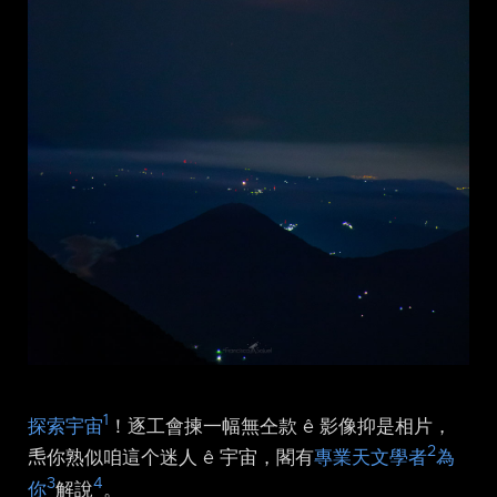
1
探索宇宙
！逐工會揀一幅無仝款 ê 影像抑是相片，
2
𤆬你熟似咱這个迷人 ê 宇宙，閣有
專業天文學者
為
3
4
你
解說
。