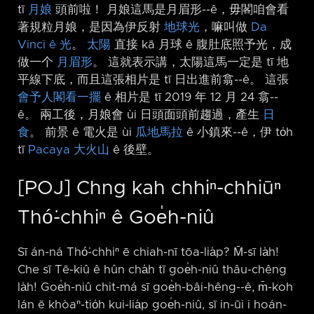
tī
月娘
頭前啦！ 月娘這馬是月眉形-⁠-ê，毋閣咱會看
著規粒月娘，是因為伊反射
地球光
，嘛叫做
Da
Vinci ê 光
。
太陽
直接 kā 月球 ê 腹肚底照予光，成
做一个
月眉形
。 這就表示講，太陽這馬一定是 tī 地
平線下底，而且這張相片是 tī 日出進前翕-⁠-ê。 這張
會予人閣看一擺
ê 相片是 tī 2019 年 12 月 24 翕-⁠-
ê。 兩工後，月娘會 ùi 日頭面頭前趨過，產生
日
食
。 前景 ê 電火是 ùi
瓜地馬拉
ê 小鎮來-⁠-ê，伊 to̍h
tī
Pacaya 大火山
ê 後壁。
[POJ] Chng kah chhiⁿ-chhiūⁿ
Thó͘-chhiⁿ ê Goe̍h-niû
Sī án-ná Thó͘-chhiⁿ ē chiah-nī tōa-lia̍p? M̄-sī la̍h!
Che sī Tē-kiû ê hûn cha̍h tī goe̍h-niû thâu-chêng
la̍h! Goe̍h-niû chit-má sī goe̍h-bâi-hêng-⁠-ê, m̄-koh
lán ē khòaⁿ-tio̍h kui-lia̍p goe̍h-niû, sī in-ūi i hoán-