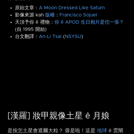
原始文章：
A Moon Dressed Like Saturn
影像來源 kah
版權
：
Francisco Sojuel
天頂予你 ê 禮物：
你 ê APOD 生日相片是佗一張？
(自 1995 開始)
台文翻譯：
An-Li Tsai
(
NSYSU
)
[漢羅] 妝甲親像土星 ê 月娘
是按怎土星會遮爾大粒？ 毋是啦！這是
地球
ê 雲閘