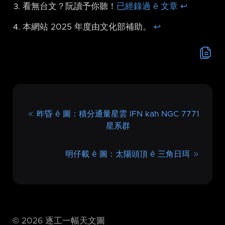
看無台文？阮讀予你聽！
已經錄過 ê 文章
↩︎
本網站 2025 年度由文化部補助。
↩︎
昨昏 ê 圖：積分通量星雲 IFN kah NGC 7771
星系群
明仔載 ê 圖：太陽頭頂 ê 三角日珥
©
2026
逐工一幅天文圖