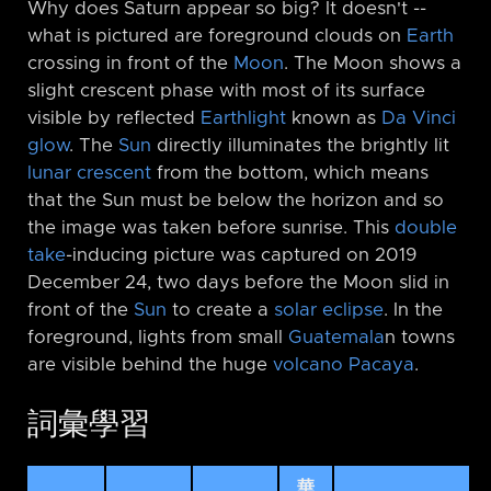
Why does Saturn appear so big? It doesn't -⁠-
what is pictured are foreground clouds on
Earth
crossing in front of the
Moon
. The Moon shows a
slight crescent phase with most of its surface
visible by reflected
Earthlight
known as
Da Vinci
glow
. The
Sun
directly illuminates the brightly lit
lunar crescent
from the bottom, which means
that the Sun must be below the horizon and so
the image was taken before sunrise. This
double
take
-inducing picture was captured on 2019
December 24, two days before the Moon slid in
front of the
Sun
to create a
solar eclipse
. In the
foreground, lights from small
Guatemala
n towns
are visible behind the huge
volcano Pacaya
.
詞彙學習
華