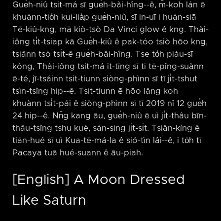
Gue̍h-niû tsit-má sī gue̍h-bâi-hîng-⁠-ê, m̄-koh lán ē
khuànn-tio̍h kui-lia̍p gue̍h-niû, sī in-uī i huán-siā
Tē-kiû-kng, mā kiò-tsò Da Vinci glow ê kng. Thài-
iông ti̍t-tsiap kā Gue̍h-kiû ê pak-tóo tsiò hōo kng,
tsiânn tsò tsi̍t-ê gue̍h-bâi-hîng. Tse to̍h piáu-sī
kóng, Thài-iông tsit-má it-tīng sī tī tē-pîng-suànn
ē-té, jī-tsáinn tsit-tiunn siòng-phìnn sī tī ji̍t-tshut
tsìn-tsîng hip-⁠-ê. Tsit-tiunn ē hōo lâng koh
khuànn tsi̍t-pái ê siòng-phìnn sī tī 2019 nî 12 gue̍h
24 hip-⁠-ê. Nn̄g kang āu, gue̍h-niû ē uì ji̍t-thâu bīn-
thâu-tsîng tshu kuè, sán-sing ji̍t-si̍t. Tsiân-kíng ê
tiān-hué sī uì Kua-tē-má-la ê sió-tìn lâi-⁠-ê, i to̍h tī
Pacaya tuā hué-suann ê āu-piah.
[English] A Moon Dressed
Like Saturn