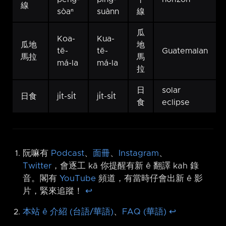
線
sòaⁿ
suànn
線
瓜
Koa-
Kua-
瓜地
地
tē-
tē-
Guatemalan
馬拉
馬
má-la
má-la
拉
日
solar
日食
ji̍t-si̍t
ji̍t-si̍t
食
eclipse
阮嘛有
Podcast
、
面冊
、
Instagram
、
Twitter
，會逐工 kā 你提醒有新 ê 翻譯 kah 錄
音。閣有
YouTube
頻道，有當時仔會出新 ê 影
片，緊來追蹤！
↩︎
本站 ê 介紹 (台語/華語)
、
FAQ (華語)
↩︎