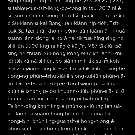
Bîng-liōng ê tn̂g-tu-înn sing-hē Messier 87 (M87)
sī tshiau-tuā-tsit-liōng-oo-tōng in tau. 2017 nî ê
sî-tsūn, i ê iánn-siōng thâu-tsi̍t-pái khì-hōo Tē-kiû
ê Sū-kiānn-sī-kài Bōng-uán-kiànn hip-tio̍h. Tsit-
pak Spitzer thài-khong-bōng-uán-kiànn âng-guā-
suànn iánn-siōng lāi-té ê nâ-sik tuā-hîng sing-hē,
sī lî lán 5500 kng-nî hn̄g ê kū-jîn, M87 Sik-lú-tsō
sing-hē-thuân. Sui-bóng kóng M87 khuànn-⁠-khí-
lâi to̍h ká-ná sī hûn, bô siánn-mi̍h ti̍k-sû, m̄-koh
Spitzer iánn-siōng khak-si̍t ū kì-lo̍k tio̍h uì sing-hē
tiong-ng phùn-⁠-tshut-lâi ê siong-tuì-lūn phùn-siā-
liû. Lán ē-tàng tī tsit-pak-tôo tsiànn-pîng tíng-
kuân ê tshah-ji̍p-tôo khuànn-⁠-tio̍h, phùn-siā-liû sī
thuànn-kàu kuí-ā-tshing kng-nî hiah-nī tn̂g.
Tsiànn-pîng khah kng ê phùn-siā-liû tng leh uá-
kīn lán ê sī-suànn hong-hiòng. Līng-guā tsi̍t-
hong-bīn, phùn līng-guā tsi̍t-ê hong-hiòng ê
phùn-siā-liû, sui-bóng kóng lán khuànn-buē-tio̍h,