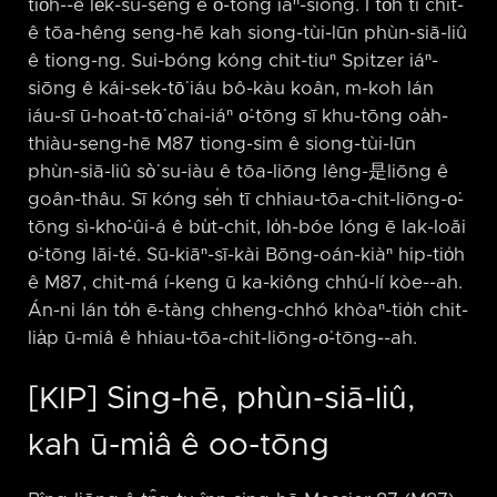
tio̍h-⁠-ê le̍k-sú-sèng ê o͘-tōng iáⁿ-siōng. I to̍h tī chit-
ê tōa-hêng seng-hē kah siong-tùi-lūn phùn-siā-liû
ê tiong-ng. Sui-bóng kóng chit-tiuⁿ Spitzer iáⁿ-
siōng ê kái-sek-tō͘ iáu bô-kàu koân, m-koh lán
iáu-sī ū-hoat-tō͘ chai-iáⁿ o͘-tōng sī khu-tōng oa̍h-
thiàu-seng-hē M87 tiong-sim ê siong-tùi-lūn
phùn-siā-liû sò͘ su-iàu ê tōa-liōng lêng-是liōng ê
goân-thâu. Sī kóng se̍h tī chhiau-tōa-chit-liōng-o͘-
tōng sì-kho͘-ûi-á ê bu̍t-chit, lo̍h-bóe lóng ē lak-loăi
o͘-tōng lāi-té. Sū-kiāⁿ-sī-kài Bōng-oán-kiàⁿ hip-tio̍h
ê M87, chit-má í-keng ū ka-kiông chhú-lí kòe-⁠-ah.
Án-ni lán to̍h ē-tàng chheng-chhó khòaⁿ-tio̍h chit-
lia̍p ū-miâ ê hhiau-tōa-chit-liōng-o͘-tōng-⁠-ah.
[KIP] Sing-hē, phùn-siā-liû,
kah ū-miâ ê oo-tōng