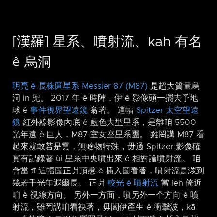
[漢羅] 星系、噴射流、kah 有名
ê 烏洞
明亮 ê 長株圓星系 Messier 87 (M87)
是超大質量烏
洞 in 兜。 2017 年 ê 時陣，伊 ê 影像頭一擺去予地
球 ê
事件視界望遠鏡
翕著。 這幅
Spitzer 太空望遠
鏡
紅外線影像內底 ê 藍色大型星系，是離咱 5500
光年遠 ê 巨人，M87 室女座星系團。 雖罔講 M87 看
起來就敢若是雲，無啥物特殊，毋過 Spitzer 影像確
實有記錄著 ùi 星系中央噴出來 ê 相對論噴射流。 咱
會當 tī 這幅圖正爿頂懸 ê 插入圖看著，噴射流是湠到
幾若千光年遐爾長。 正爿
較光 ê 噴射流
當 leh 倚近
咱 ê 視線方向。 另外一方面，噴另外一个方向 ê 噴
射流，雖罔講咱看袂著，毋閣伊產生 ê 衝擊波，kā