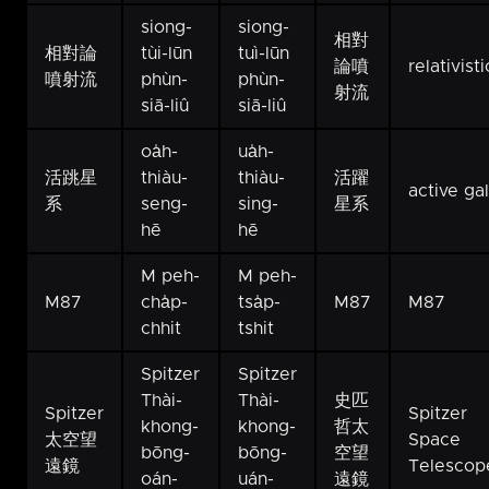
siong-
siong-
相對
相對論
tùi-lūn
tuì-lūn
論噴
relativisti
噴射流
phùn-
phùn-
射流
siā-liû
siā-liû
oa̍h-
ua̍h-
活跳星
thiàu-
thiàu-
活躍
active ga
系
seng-
sing-
星系
hē
hē
M peh-
M peh-
M87
cha̍p-
tsa̍p-
M87
M87
chhit
tshit
Spitzer
Spitzer
Thài-
Thài-
史匹
Spitzer
Spitzer
khong-
khong-
哲太
太空望
Space
bōng-
bōng-
空望
遠鏡
Telescop
oán-
uán-
遠鏡