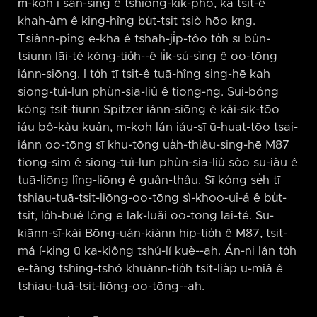
m̄-koh i sán-sing ê tshiong-kik-phō, kā tsi̍t-ê
khah-àm ê king-hîng bu̍t-tsit tsiò hōo kng.
Tsiànn-pîng ē-kha ê tshah-ji̍p-tôo to̍h sī bûn-
tsiunn lāi-té kóng-tio̍h-⁠-ê li̍k-sú-sìng ê oo-tōng
iánn-siōng. I to̍h tī tsit-ê tuā-hîng sing-hē kah
siong-tuì-lūn phùn-siā-liû ê tiong-ng. Sui-bóng
kóng tsit-tiunn Spitzer iánn-siōng ê kái-sik-tōo
iáu bô-kàu kuân, m-koh lán iáu-sī ū-huat-tōo tsai-
iánn oo-tōng sī khu-tōng ua̍h-thiàu-sing-hē M87
tiong-sim ê siong-tuì-lūn phùn-siā-liû sòo su-iàu ê
tuā-liōng lîng-liōng ê guân-thâu. Sī kóng se̍h tī
tshiau-tuā-tsit-liōng-oo-tōng sì-khoo-uî-á ê bu̍t-
tsit, lo̍h-bué lóng ē lak-luăi oo-tōng lāi-té. Sū-
kiānn-sī-kài Bōng-uán-kiànn hip-tio̍h ê M87, tsit-
má í-king ū ka-kiông tshú-lí kuè-⁠-ah. Án-ni lán to̍h
ē-tàng tshing-tshó khuànn-tio̍h tsit-lia̍p ū-miâ ê
tshiau-tuā-tsit-liōng-oo-tōng-⁠-ah.