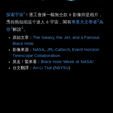
1
探索宇宙
！逐工會揀一幅無仝款 ê 影像抑是相片，
2
𤆬你熟似咱這个迷人 ê 宇宙，閣有
專業天文學者
為
3
4
你
解說
。
原始文章：
The Galaxy, the Jet, and a Famous
Black Hole
影像來源：
NASA
,
JPL-Caltech
,
Event Horizon
Telescope Collaboration
莫走！緊來看：
Black Hole Week at NASA!
台文翻譯：
An-Li Tsai
(
NSYSU
)