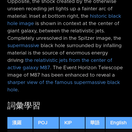
Opposite, the shock created by the otherwise
unseen receding jet lights up a fainter arc of
material. Inset at bottom right, the
historic black
hole image
is shown in context at the center of
giant galaxy, between the relativistic jets.
Completely unresolved in the Spitzer image, the
supermassive
black hole surrounded by infalling
material is the source of enormous energy
driving
the relativistic jets from the center of
active galaxy M87
. The Event Horizon Telescope
image of M87 has been enhanced to reveal a
sharper view of the famous supermassive black
hole
.
詞彙學習
漢羅
POJ
KIP
華語
English