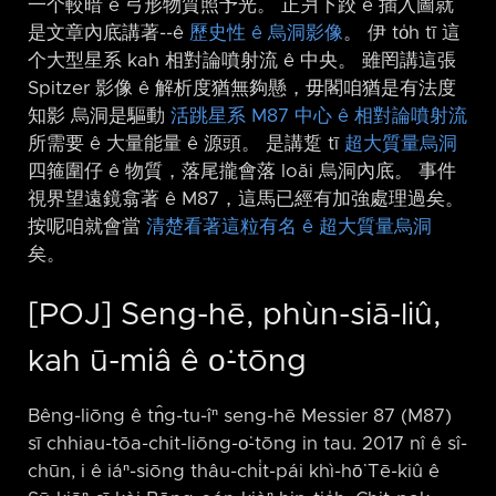
一个較暗 ê 弓形物質照予光。 正爿下跤 ê 插入圖就
是文章內底講著-⁠-ê
歷史性 ê 烏洞影像
。 伊 to̍h tī 這
个大型星系 kah 相對論噴射流 ê 中央。 雖罔講這張
Spitzer 影像 ê 解析度猶無夠懸，毋閣咱猶是有法度
知影 烏洞是驅動
活跳星系 M87 中心 ê 相對論噴射流
所需要 ê 大量能量 ê 源頭。 是講踅 tī
超大質量烏洞
四箍圍仔 ê 物質，落尾攏會落 loăi 烏洞內底。 事件
視界望遠鏡翕著 ê M87，這馬已經有加強處理過矣。
按呢咱就會當
清楚看著這粒有名 ê 超大質量烏洞
矣。
[POJ] Seng-hē, phùn-siā-liû,
kah ū-miâ ê o͘-tōng
Bêng-liōng ê tn̂g-tu-îⁿ seng-hē Messier 87 (M87)
sī chhiau-tōa-chit-liōng-o͘-tōng in tau. 2017 nî ê sî-
chūn, i ê iáⁿ-siōng thâu-chi̍t-pái khì-hō͘ Tē-kiû ê