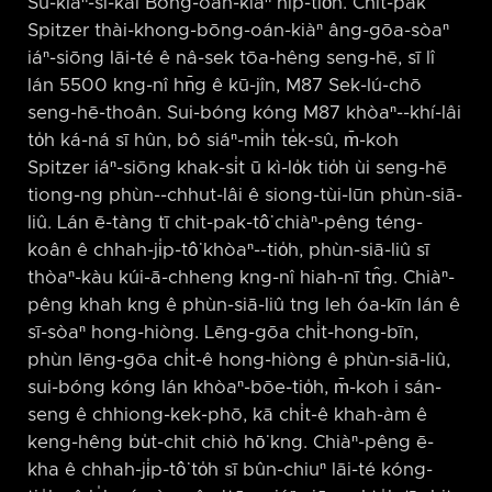
Sū-kiāⁿ-sī-kài Bōng-oán-kiàⁿ hip-tio̍h. Chit-pak
Spitzer thài-khong-bōng-oán-kiàⁿ âng-gōa-sòaⁿ
iáⁿ-siōng lāi-té ê nâ-sek tōa-hêng seng-hē, sī lî
lán 5500 kng-nî hn̄g ê kū-jîn, M87 Sek-lú-chō
seng-hē-thoân. Sui-bóng kóng M87 khòaⁿ-⁠-khí-lâi
to̍h ká-ná sī hûn, bô siáⁿ-mi̍h te̍k-sû, m̄-koh
Spitzer iáⁿ-siōng khak-si̍t ū kì-lo̍k tio̍h ùi seng-hē
tiong-ng phùn-⁠-chhut-lâi ê siong-tùi-lūn phùn-siā-
liû. Lán ē-tàng tī chit-pak-tô͘ chiàⁿ-pêng téng-
koân ê chhah-ji̍p-tô͘ khòaⁿ-⁠-tio̍h, phùn-siā-liû sī
thòaⁿ-kàu kúi-ā-chheng kng-nî hiah-nī tn̂g. Chiàⁿ-
pêng khah kng ê phùn-siā-liû tng leh óa-kīn lán ê
sī-sòaⁿ hong-hiòng. Lēng-gōa chi̍t-hong-bīn,
phùn lēng-gōa chi̍t-ê hong-hiòng ê phùn-siā-liû,
sui-bóng kóng lán khòaⁿ-bōe-tio̍h, m̄-koh i sán-
seng ê chhiong-kek-phō, kā chi̍t-ê khah-àm ê
keng-hêng bu̍t-chit chiò hō͘ kng. Chiàⁿ-pêng ē-
kha ê chhah-ji̍p-tô͘ to̍h sī bûn-chiuⁿ lāi-té kóng-