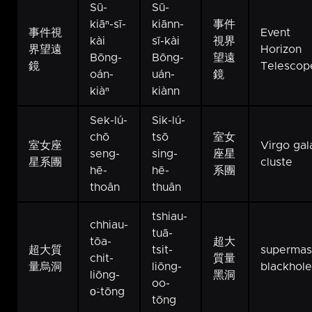
Sū-
Sū-
kiāⁿ-sī-
kiānn-
事件
事件視
Event
kài
sī-kài
視界
界望遠
Horizon
Bōng-
Bōng-
望遠
鏡
Telescop
oán-
uán-
鏡
kiàⁿ
kiànn
Sek-lú-
Sik-lú-
chō
tsō
室女
室女座
Virgo gal
seng-
sing-
座星
星系團
cluste
hē-
hē-
系團
thoân
thuân
tshiau-
chhiau-
tuā-
tōa-
超大
超大質
tsit-
supermas
chit-
質量
量烏洞
liōng-
blackhole
liōng-
黑洞
oo-
o͘-tōng
tōng