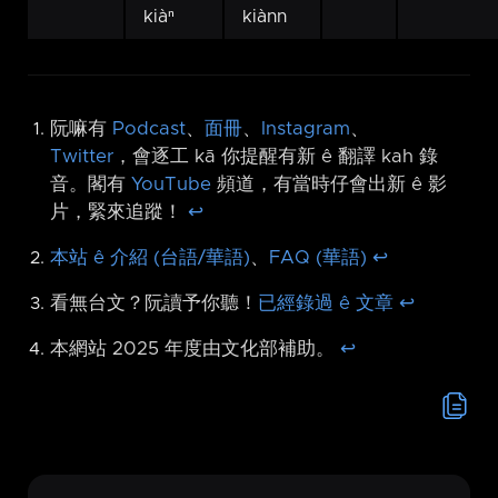
kiàⁿ
kiànn
阮嘛有
Podcast
、
面冊
、
Instagram
、
Twitter
，會逐工 kā 你提醒有新 ê 翻譯 kah 錄
音。閣有
YouTube
頻道，有當時仔會出新 ê 影
片，緊來追蹤！
↩︎
本站 ê 介紹 (台語/華語)
、
FAQ (華語)
↩︎
看無台文？阮讀予你聽！
已經錄過 ê 文章
↩︎
本網站 2025 年度由文化部補助。
↩︎