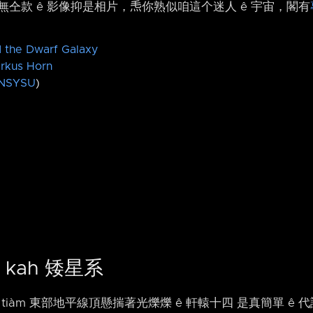
仝款 ê 影像抑是相片，𤆬你熟似咱這个迷人 ê 宇宙，閣有
 the Dwarf Galaxy
rkus Horn
NSYSU
)
 kah 矮星系
 tiàm 東部地平線頂懸揣著光爍爍 ê 軒轅十四 是真簡單 ê 