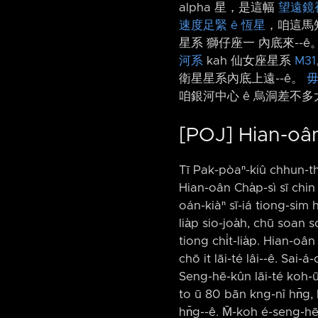
alpha 星，是這幅
望遠鏡
速度足緊 ê 恆星
，咱這馬知
星系 獅仔座一 內底來-⁠-
河系
kah 仙女座星系
M31
衛星星系內底上遠-⁠-ê。
毋
咱銀河中心 ê 烏洞差不多
[POJ] Hian-oân
Tī Pak-pòaⁿ-kiû chhun-th
Hian-oân Cha̍p-sì sī chin
oán-kiàⁿ sī-iá tiong-sim hi
lia̍p sio-joa̍h, chū soan 
tiong chi̍t-lia̍p. Hian-oân
chō it lāi-té lâi-⁠-ê. Sai
Seng-hē-kûn lāi-té koh-ū
to ū 80 bān kng-nî hn̄g, k
hn̄g-⁠-ê. M̄-koh é-seng-hē