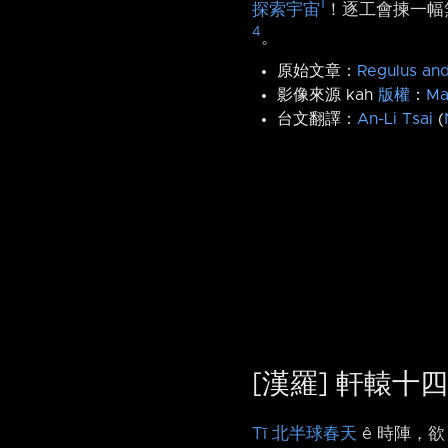
1
探索宇宙
！逐工會揀一幅無
4
。
原始文章：
Regulus and
影像來源 kah
版權
：
Ma
台文翻譯：
An-Li Tsai
(
[漢羅] 軒轅十四
Tī 北半球春天
ê 時陣，欲