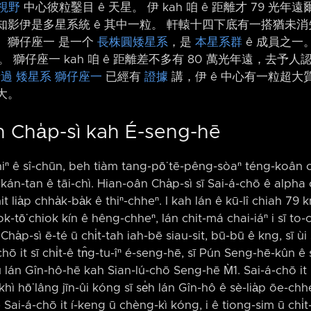
視野
中心彼粒鑿目 ê 天星。 伊 kah 咱 ê 距離才 79 光
影伊是多星系統 ê 其中一粒。 軒轅十四下底有一搭猶未消失、
ê。 獅仔座一 是一个
長株圓矮星系
，是
本星系群
ê 成員之一
。 獅仔座一 kah 咱 ê 距離差不多有 80 萬光年遠，去予人
過 矮星系 獅仔座一
已經有
證據
講，伊 ê 中心有一粒超大質
大。
 Cha̍p-sì kah É-seng-hē
iⁿ ê sî-chūn, beh tiàm tang-pō͘ tē-pêng-sòaⁿ téng-koân c
 kán-tan ê tāi-chì. Hian-oân Cha̍p-sì sī Sai-á-chō ê alpha
t lia̍p chha̍k-ba̍k ê thiⁿ-chheⁿ. I kah lán ê kū-lî chiah 79 kn
sok-tō͘ chiok kín ê hêng-chheⁿ, lán chit-má chai-iáⁿ i sī to
 Cha̍p-sì ē-té ū chi̍t-tah iah-bē siau-sit, bū-bū ê kng, sī ùi
-á-chō it sī chi̍t-ê tn̂g-tu-îⁿ é-seng-hē, sī Pún Seng-hē-kûn 
 lán Gîn-hô-hē kah Sian-lú-chō Seng-hē M̀1. Sai-á-chō it 
hì hō͘ lâng jīn-ûi kóng sī se̍h lán Gîn-hô ê sè-lia̍p ōe-ch
 Sai-á-chō it í-keng ū chèng-kì kóng, i ê tiong-sim ū chi̍t-