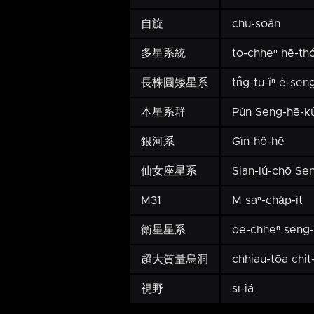
自旋
chū-soân
多星系統
to-chheⁿ hē-th
長株圓矮星系
tn̂g-tu-îⁿ é-sen
本星系群
Pún Seng-hē-k
銀河系
Gîn-hô-hē
仙女座星系
Sian-lú-chō Se
M31
M saⁿ-cha̍p-it
衛星星系
ōe-chheⁿ seng
超大質量烏洞
chhiau-tōa chit-
視野
sī-iá