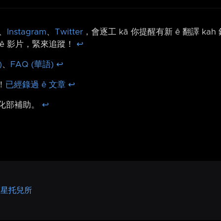
、
Instagram
、
Twitter
，會逐工 kā 你提醒有新 ê 翻譯 ka
ê 影片，緊來追蹤！
↩︎
)
、
FAQ (華語)
↩︎
！
已經錄過 ê 文章
↩︎
文化部補助。
↩︎
型恆星托兒所