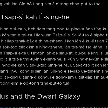
iōng kah lán Gîn-hô tiong-sim ê o͘-tōng chha-put-to tōa.
 Tsa̍p-sì kah É-sing-hē
hinn ê sî-tsūn, beh tiàm tang-pōo tē-pîng-suànn tíng-kuâ
n kán-tan ê tāi-tsì. Hian-uân Tsa̍p-sì sī Sai-á-tsō ê alpha 
it lia̍p tsha̍k-ba̍k ê thinn-tshenn. I kah lán ê kū-lî tsiah 7
 suan sok-tōo tsiok kín ê hîng-tshenn, lán tsit-má tsai-iánn 
uân Tsa̍p-sì ē-té ū tsi̍t-tah iah-bē siau-sit, bū-bū ê kng, sī u
á-tsō it sī tsi̍t-ê tn̂g-tu-înn é-sing-hē, sī Pún Sing-hē-kûn ê 
în-hô-hē kah Sian-lú-tsō Sing-hē M31. Sai-á-tsō it kah lá
âng jīn-uî kóng sī se̍h lán Gîn-hô ê sè-lia̍p uē-tshenn sing
it í-king ū tsìng-kì kóng, i ê tiong-sim ū tsi̍t-lia̍p tshiau-
ô tiong-sim ê oo-tōng tsha-put-to tuā.
lus and the Dwarf Galaxy