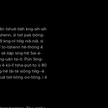
n tshuē-tio̍h kng-sih-sih
tshenn, sī tsit pak bōng-
9 kng-nî hn̄g niā-niā, sī
i sī to-tshenn hē-thóng ê
ì sè-lia̍p sing-hē Sai-á-
sîng-uân tsi-it. Pún Sing-
n ê kū-lî tsha-put-to ū 80
-hē lāi-té siōng hn̄g-⁠-ê.
tuā tsit-liōng oo-tōng, i ê