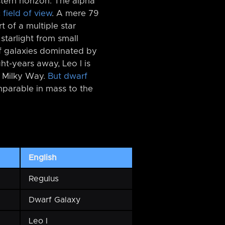
stern horizon. The alpha
 field of view
. A mere 79
t of a multiple star
 starlight from small
 galaxies dominated by
ht-years away, Leo I is
e Milky Way.
But dwarf
mparable in mass to the
English
Regulus
Dwarf Galaxy
Leo I