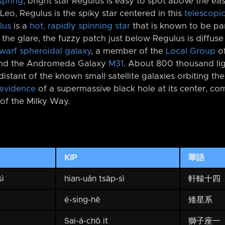
spring
, bright star Regulus is easy to spot above the ea
 Leo, Regulus is the spiky star centered in this
telescopic
lus
is a
hot, rapidly spinning star
that is known to be par
 the glare, the fuzzy patch just below Regulus is diffuse
warf spheroidal galaxy
, a member of the
Local Group
of
nd the Andromeda Galaxy
M31
. About 800 thousand lig
istant of the known small satellite galaxies orbiting th
evidence
of a supermassive black hole at its center, co
 of the Milky Way.
KIP
華語
sì
hian-uân tsa̍p-sì
軒轅十四
é-sing-hē
矮星系
Sai-á-chō it
獅子座一