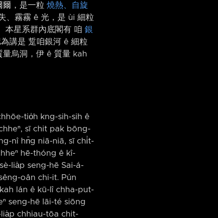
年遠爾爾，是一粒
燒熱、自旋
霧霧 ê 光，是 ùi 細粒
。 本星系群內底閣有 咱
銀
認為講是 踅咱銀河 ê 細粒
量烏洞，伊 ê 質量 kah
hhōe-tio̍h kng-sih-sih ê
 chheⁿ, sī chit pak bōng-
g-nî hn̄g niā-niā, sī chi̍t-
-chheⁿ hē-thóng ê kî-
 sè-lia̍p seng-hē Sai-á-
ê sêng-oân chi-it. Pún
kah lán ê kū-lî chha-put-
heⁿ seng-hē lāi-té siōng
lia̍p chhiau-tōa chit-