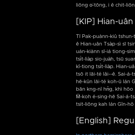
liōng o͘-tōng, i ê chit-l
[KIP] Hian-uân
Tī Pak-puànn-kiû tshun-t
ê Hian-uân Tsa̍p-sì sī tsi
uán-kiànn sī-iá tiong-sim h
tsi̍t-lia̍p sio-jua̍h, tsū
kî-tiong tsi̍t-lia̍p. Hian-
tsō it lāi-té lâi-⁠-ê. Sai-
hē-kûn lāi-té koh-ū lán G
bān kng-nî hn̄g, khì hōo l
M̄-koh é-sing-hē Sai-á-tsō 
tsit-liōng kah lán Gîn-h
[English] Regu