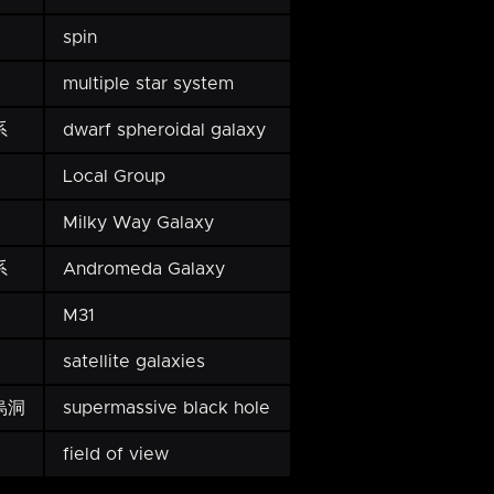
spin
multiple star system
系
dwarf spheroidal galaxy
Local Group
Milky Way Galaxy
系
Andromeda Galaxy
M31
satellite galaxies
烏洞
supermassive black hole
field of view