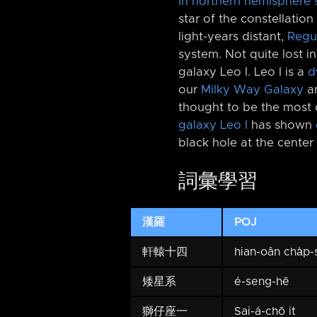
In northern hemisphere 
star of the constellation
light-years distant,
Regu
system. Not quite lost in
galaxy Leo I. Leo I is a
d
our
Milky Way Galaxy
a
thought to be the most d
galaxy Leo I
has shown
black hole at the center
詞彙學習
漢羅
POJ
軒轅十四
hian-oân cha̍p-
矮星系
é-seng-hē
獅仔座一
Sai-á-chō it