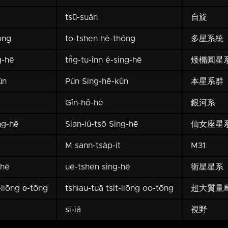
tsū-suân
自旋
óng
to-tshen hē-thóng
多星系統
g-hē
tn̂g-tu-înn é-sing-hē
矮橢圓星
ûn
Pún Sing-hē-kûn
本星系群
Gîn-hô-hē
銀河系
ng-hē
Sian-lú-tsō Sing-hē
仙女座星
M sann-tsa̍p-it
M31
-hē
uē-tshen sing-hē
衛星星系
liōng o͘-tōng
tshiau-tuā tsit-liōng oo-tōng
超大質量
sī-iá
視野