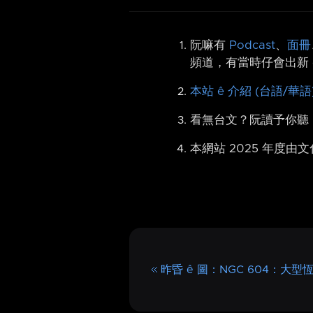
阮嘛有
Podcast
、
面冊
頻道，有當時仔會出新 
本站 ê 介紹 (台語/華語
看無台文？阮讀予你聽
本網站 2025 年度由
昨昏 ê 圖：NGC 604：大