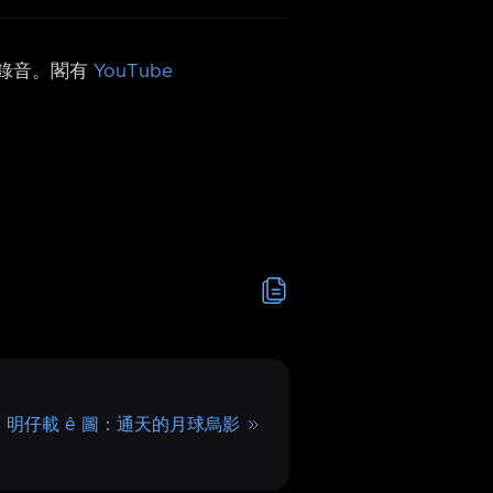
h 錄音。閣有
YouTube
明仔載 ê 圖：通天的月球烏影