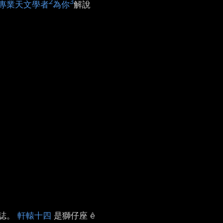
2
3
專業天文學者
為你
解說
代誌。
軒轅十四
是獅仔座 ê