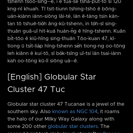
tshenn tsoo-sîng-⁠-ê, i ê tuā-sè tsha-put-to sī 120
kng-nî khuah. Tī tsit-tiunn tshing-tshó ê bōng-
uán-kiànn iánn-siōng lāi-té, lán ē-tàng tsin kán-
tan tō tshuē-tio̍h âng-kū-tshenn, in to̍h-sī sing-
thuân guā-uî hit-kuá huán-n̂g ê hîng-tshenn. Kuân
bi̍t-tōo ê kiû-hîng sing-thuân Tōo-kuan 47, kî-
tiong ū tsi̍t-lia̍p hîng-tshenn se̍h tiong-ng oo-tōng
leh kiânn ê kuí-tō, sī bo̍k-tsîng uî-tsí lán tsai-iánn
kah oo-tōng kū-lî siōng uá-⁠-ê.
[English] Globular Star
Cluster 47 Tuc
Globular star cluster 47 Tucanae is a jewel of the
southern sky. Also
known as NGC 104
, it roams
the halo of our Milky Way Galaxy along with
some 200 other
globular star clusters
. The