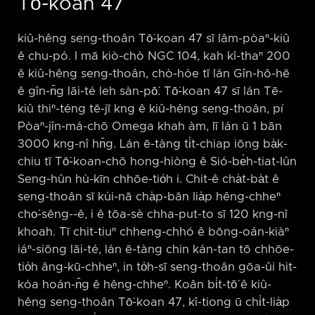
Tō͘-koan 47
kiû-hêng seng-thoân Tō͘-koan 47 sī lâm-pòaⁿ-kiû
ê chu-pó. I mā kiò-chò NGC 104, kah kî-thaⁿ 200
ê kiû-hêng seng-thoân, chò-hóe tī lán Gîn-hô-hē
ê gîn-n̄g lāi-té leh sàn-pō͘. Tō͘-koan 47 sī lán Tē-
kiû thiⁿ-téng tē-jī kng ê kiû-hêng seng-thoân, pí
Pòaⁿ-jîn-má-chō Omega khah àm, lī lán ū 1 bān
3000 kng-nî hn̄g. Lán ē-tàng ti̍t-chiap iōng ba̍k-
chiu tī Tō͘-koan-chō hong-hiòng ê Sió-be̍h-tiat-lûn
Seng-hûn hù-kīn chhōe-tio̍h i. Chit-ê cha̍t-ba̍t ê
seng-thoân sī kúi-nā cha̍p-bān lia̍p hêng-chheⁿ
cho͘-sêng-⁠-ê, i ê tōa-sè chha-put-to sī 120 kng-nî
khoah. Tī chit-tiuⁿ chheng-chhó ê bōng-oán-kiàⁿ
iáⁿ-siōng lāi-té, lán ē-tàng chin kán-tan tō chhōe-
tio̍h âng-kū-chheⁿ, in to̍h-sī seng-thoân gōa-ûi hit-
kóa hoán-n̂g ê hêng-chheⁿ. Koân bi̍t-tō͘ ê kiû-
hêng seng-thoân Tō͘-koan 47, kî-tiong ū chi̍t-lia̍p