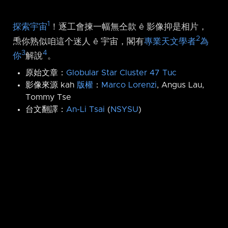
1
探索宇宙
！逐工會揀一幅無仝款 ê 影像抑是相片，
2
𤆬你熟似咱這个迷人 ê 宇宙，閣有
專業天文學者
為
3
4
你
解說
。
原始文章：
Globular Star Cluster 47 Tuc
影像來源 kah
版權
：
Marco Lorenzi
, Angus Lau,
Tommy Tse
台文翻譯：
An-Li Tsai
(
NSYSU
)