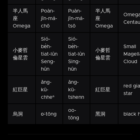
半人馬
Poàn-
Puàn-
半人馬
Omeg
座
jîn-má-
jîn-má-
座
Centau
Omega
chō
tsō
Omega
Sió-
Sió-
be̍h-
be̍h-
Small
小麥哲
小麥哲
tiat-lûn
tiat-lûn
Magell
倫星雲
倫星雲
Seng-
Sing-
Cloud
hûn
hûn
âng-
âng-
red gi
紅巨星
kū-
kū-
紅巨星
star
chheⁿ
tshenn
oo-
烏洞
o͘-tōng
黑洞
black 
tōng