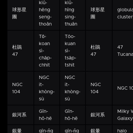
kiû-
kiû-
球形星
hêng
hîng
球形星
globul
團
seng-
sing-
團
cluster
thoân
thuân
Tō͘-
Tōo-
koan
kuan
杜鵑
杜鵑
47
sì-
sì-
47
47
Tucan
cha̍p-
tsa̍p-
chhit
tshit
NGC
NGC
NGC
it-
it-
NGC
NGC 1
104
khòng-
khòng-
104
sù
sù
Gîn-
Gîn-
Milky
銀河系
銀河系
hô-hē
hô-hē
Galaxy
銀暈
gîn-n̄g
gîn-n̄g
銀暈
halo