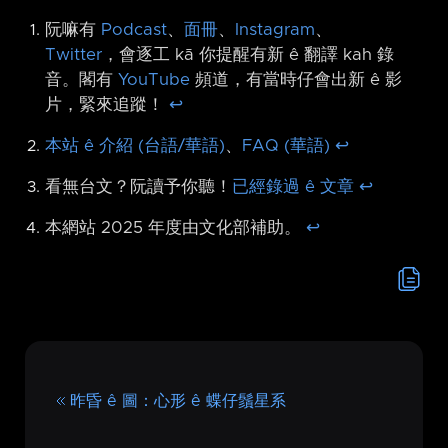
阮嘛有
Podcast
、
面冊
、
Instagram
、
Twitter
，會逐工 kā 你提醒有新 ê 翻譯 kah 錄
音。閣有
YouTube
頻道，有當時仔會出新 ê 影
片，緊來追蹤！
↩︎
本站 ê 介紹 (台語/華語)
、
FAQ (華語)
↩︎
看無台文？阮讀予你聽！
已經錄過 ê 文章
↩︎
本網站 2025 年度由文化部補助。
↩︎
昨昏 ê 圖：心形 ê 蝶仔鬚星系