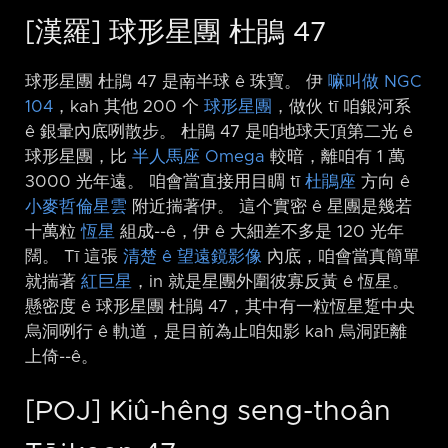
[漢羅] 球形星團 杜鵑 47
球形星團 杜鵑 47 是南半球 ê 珠寶。 伊
嘛叫做 NGC
104
，kah 其他 200 个
球形星團
，做伙 tī 咱銀河系
ê 銀暈內底咧散步。 杜鵑 47 是咱地球天頂第二光 ê
球形星團，比
半人馬座 Omega
較暗，離咱有 1 萬
3000 光年遠。 咱會當直接用目睭 tī
杜鵑座
方向 ê
小麥哲倫星雲
附近揣著伊。 這个實密 ê 星團是幾若
十萬粒
恆星
組成-⁠-ê，伊 ê 大細差不多是 120 光年
闊。 Tī 這張
清楚 ê 望遠鏡影像
內底，咱會當真簡單
就揣著
紅巨星
，in 就是星團外圍彼寡反黃 ê 恆星。
懸密度 ê 球形星團 杜鵑 47，其中有一粒恆星踅中央
烏洞咧行 ê 軌道，是目前為止咱知影 kah 烏洞距離
上倚-⁠-ê。
[POJ] Kiû-hêng seng-thoân