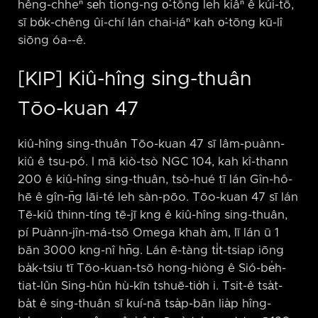
hêng-chheⁿ se̍h tiong-ng o͘-tōng leh kiâⁿ ê kúi-tō,
sī bo̍k-chêng ûi-chí lán chai-iáⁿ kah o͘-tōng kū-lî
siōng óa-⁠-ê.
[KIP] Kiû-hîng sing-thuân
Tōo-kuan 47
kiû-hîng sing-thuân Tōo-kuan 47 sī lâm-puànn-
kiû ê tsu-pó. I mā kiò-tsò NGC 104, kah kî-thann
200 ê kiû-hîng sing-thuân, tsò-hué tī lán Gîn-hô-
hē ê gîn-n̄g lāi-té leh sàn-pōo. Tōo-kuan 47 sī lán
Tē-kiû thinn-tíng tē-jī kng ê kiû-hîng sing-thuân,
pí Puànn-jîn-má-tsō Omega khah àm, lī lán ū 1
bān 3000 kng-nî hn̄g. Lán ē-tàng ti̍t-tsiap iōng
ba̍k-tsiu tī Tōo-kuan-tsō hong-hiòng ê Sió-be̍h-
tiat-lûn Sing-hûn hù-kīn tshuē-tio̍h i. Tsit-ê tsa̍t-
ba̍t ê sing-thuân sī kuí-nā tsa̍p-bān lia̍p hîng-