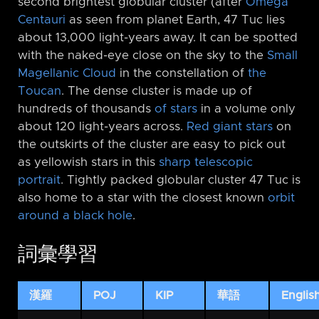
second brightest globular cluster (after
Omega
Centauri
as seen from planet Earth, 47 Tuc lies
about 13,000 light-years away. It can be spotted
with the naked-eye close on the sky to the
Small
Magellanic Cloud
in the constellation of
the
Toucan
. The dense cluster is made up of
hundreds of thousands
of stars
in a volume only
about 120 light-years across.
Red giant stars
on
the outskirts of the cluster are easy to pick out
as yellowish stars in this
sharp telescopic
portrait
. Tightly packed globular cluster 47 Tuc is
also home to a star with the closest known
orbit
around a black hole
.
詞彙學習
漢羅
POJ
KIP
華語
Englis