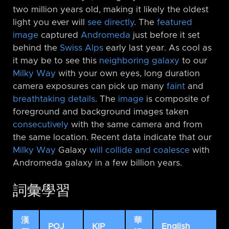
two million years old, making it likely the oldest
light you ever will
see directly
. The
featured
image
captured
Andromeda
just before it set
behind the
Swiss
Alps
early last year. As cool as
it may be to see this
neighboring galaxy
to our
Milky Way
with your own eyes, long duration
camera exposures can pick up many
faint
and
breathtaking details
. The
image
is composite of
foreground and background images taken
consecutively
with the same camera and from
the same location. Recent data indicate that our
Milky Way
Galaxy
will collide and coalesce
with
Andromeda galaxy in a few billion years.
詞彙學習
漢
華
POJ
KIP
English