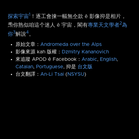
1
探索宇宙
！逐工會揀一幅無仝款 ê 影像抑是相片，
2
𤆬你熟似咱這个迷人 ê 宇宙，閣有
專業天文學者
為
3
4
你
解說
。
原始文章：
Andromeda over the Alps
影像來源 kah 版權：
Dzmitry Kananovich
來追蹤 APOD ê Facebook：
Arabic
,
English
,
Catalan
,
Portuguese
, 抑是
台文版
台文翻譯：
An-Li Tsai
(
NSYSU
)