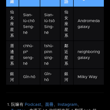
羅
語
仙
仙
Sian-
Sian-
女
女
lú-chō
lú-tsō
Andromeda
座
座
Seng-
Sing-
galaxy
星
星
hē
hē
系
系
厝
chhù-
tshù-
鄰
邊
piⁿ
pinn
近
neighboring
星
seng-
sing-
星
galaxy
系
hē
hē
系
銀
Gîn-
銀
Gîn-hô
Milky Way
河
hô
河
阮嘛有
Podcast
、
面冊
、
Instagram
、