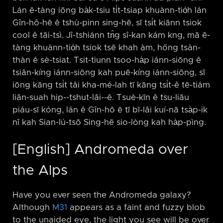
Lán ē-tàng iōng ba̍k-tsiu ti̍t-tsiap khuànn-tio̍h lán
Gîn-hô-hē ê tshù-pinn sing-hē, sī tsi̍t kiānn tsiok
cool ê tāi-tsì. Jî-tshiánn tn̂g sî-kan kám kng, mā ē-
tàng khuànn-tio̍h tsiok tsē khah àm, hőng tsàn-
thàn ê sè-tsiat. Tsit-tiunn tsoo-ha̍p iánn-siōng ê
tsiân-kíng iánn-siōng kah puē-kíng iánn-siōng, sī
iōng kāng tsi̍t tâi kha-mé-lah tī kāng tsi̍t-ê tē-tiám
liân-suah hip-⁠-tshut-lâi-⁠-ê. Tsuè-kīn ê tsu-liāu
piáu-sī kóng, lán ê Gîn-hô ē tī bī-lâi kuí-nā tsa̍p-ik
nî kah Sian-lú-tsō Sing-hē sio-lòng kah ha̍p-pìng.
[English] Andromeda over
the Alps
Have you ever seen the Andromeda galaxy?
Although
M31
appears as a faint and fuzzy blob
to the unaided eye, the light you see will be over