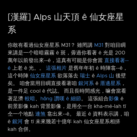
[漢羅] Alps 山天頂 ê 仙女座星
系
你敢有看過仙女座星系 M31？ 雖罔講
M31
對咱目睭
來講是一个暗暗霧霧 ê 斑，毋過你看著 ê 光是 200
萬年以前發出來-⁠-ê，這真有可能是你會當
直接看著-⁠-
ê
上老 ê 光。。
這張相片
是舊年年初 ê 時陣翕-⁠-ê，
這个時陣
仙女座星系
欲落落去
瑞士
ê
Alps 山
後壁
矣。 咱會當用目睭直接看著咱
銀河系
ê
厝邊星系
，
是一件足 cool ê 代誌。 而且長時間感光，嘛會當看
著足濟
較暗
、
hŏng 讚嘆 ê 細節
。 這張組合
影像
ê
前景影像 kah 背景影像，是用仝一台 kha-mé-lah tī
仝一个地點
連煞
翕出來-⁠-ê。 最近 ê 資料表示講，咱
ê
銀河
會 tī 未來幾若十億年 kah 仙女座星系相挵
kah 合併。