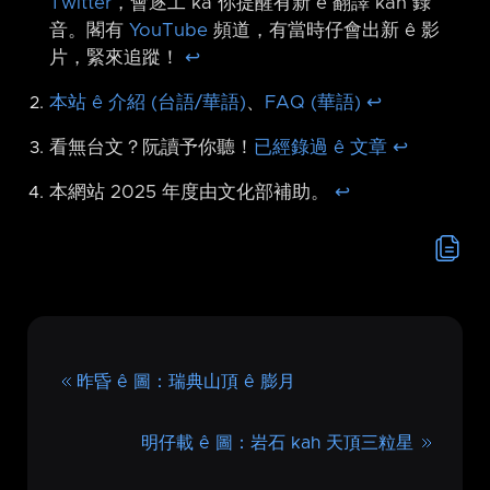
Twitter
，會逐工 kā 你提醒有新 ê 翻譯 kah 錄
音。閣有
YouTube
頻道，有當時仔會出新 ê 影
片，緊來追蹤！
↩︎
本站 ê 介紹 (台語/華語)
、
FAQ (華語)
↩︎
看無台文？阮讀予你聽！
已經錄過 ê 文章
↩︎
本網站 2025 年度由文化部補助。
↩︎
昨昏 ê 圖：瑞典山頂 ê 膨月
明仔載 ê 圖：岩石 kah 天頂三粒星