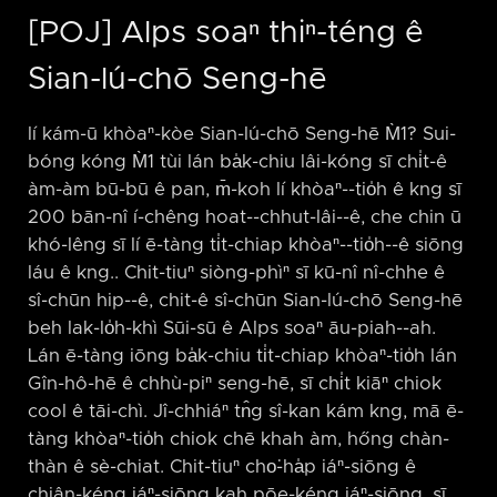
[POJ] Alps soaⁿ thiⁿ-téng ê
Sian-lú-chō Seng-hē
lí kám-ū khòaⁿ-kòe Sian-lú-chō Seng-hē M̀1? Sui-
bóng kóng M̀1 tùi lán ba̍k-chiu lâi-kóng sī chi̍t-ê
àm-àm bū-bū ê pan, m̄-koh lí khòaⁿ-⁠-tio̍h ê kng sī
200 bān-nî í-chêng hoat-⁠-chhut-lâi-⁠-ê, che chin ū
khó-lêng sī lí ē-tàng ti̍t-chiap khòaⁿ-⁠-tio̍h-⁠-ê siōng
láu ê kng.. Chit-tiuⁿ siòng-phìⁿ sī kū-nî nî-chhe ê
sî-chūn hip-⁠-ê, chit-ê sî-chūn Sian-lú-chō Seng-hē
beh lak-lo̍h-khì Sūi-sū ê Alps soaⁿ āu-piah-⁠-ah.
Lán ē-tàng iōng ba̍k-chiu ti̍t-chiap khòaⁿ-tio̍h lán
Gîn-hô-hē ê chhù-piⁿ seng-hē, sī chi̍t kiāⁿ chiok
cool ê tāi-chì. Jî-chhiáⁿ tn̂g sî-kan kám kng, mā ē-
tàng khòaⁿ-tio̍h chiok chē khah àm, hőng chàn-
thàn ê sè-chiat. Chit-tiuⁿ cho͘-ha̍p iáⁿ-siōng ê
chiân-kéng iáⁿ-siōng kah pōe-kéng iáⁿ-siōng, sī