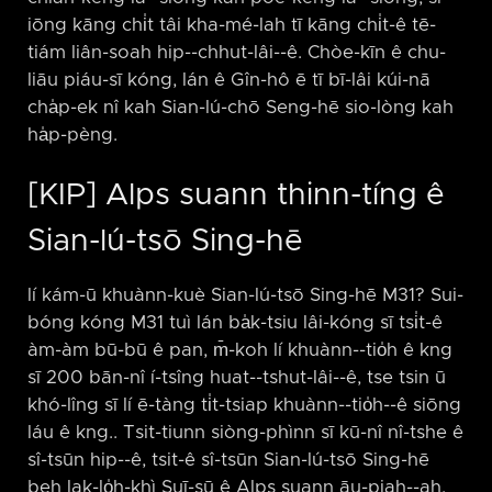
iōng kāng chi̍t tâi kha-mé-lah tī kāng chi̍t-ê tē-
tiám liân-soah hip-⁠-chhut-lâi-⁠-ê. Chòe-kīn ê chu-
liāu piáu-sī kóng, lán ê Gîn-hô ē tī bī-lâi kúi-nā
cha̍p-ek nî kah Sian-lú-chō Seng-hē sio-lòng kah
ha̍p-pèng.
[KIP] Alps suann thinn-tíng ê
Sian-lú-tsō Sing-hē
lí kám-ū khuànn-kuè Sian-lú-tsō Sing-hē M31? Sui-
bóng kóng M31 tuì lán ba̍k-tsiu lâi-kóng sī tsi̍t-ê
àm-àm bū-bū ê pan, m̄-koh lí khuànn-⁠-tio̍h ê kng
sī 200 bān-nî í-tsîng huat-⁠-tshut-lâi-⁠-ê, tse tsin ū
khó-lîng sī lí ē-tàng ti̍t-tsiap khuànn-⁠-tio̍h-⁠-ê siōng
láu ê kng.. Tsit-tiunn siòng-phìnn sī kū-nî nî-tshe ê
sî-tsūn hip-⁠-ê, tsit-ê sî-tsūn Sian-lú-tsō Sing-hē
beh lak-lo̍h-khì Suī-sū ê Alps suann āu-piah-⁠-ah.