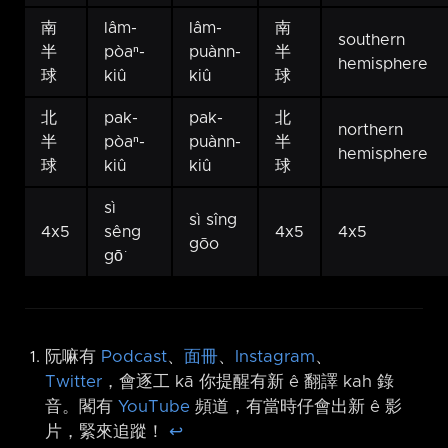
南
lâm-
lâm-
南
southern
半
pòaⁿ-
puànn-
半
hemisphere
球
kiû
kiû
球
北
pak-
pak-
北
northern
半
pòaⁿ-
puànn-
半
hemisphere
球
kiû
kiû
球
sì
sì sîng
4x5
sêng
4x5
4x5
gōo
gō͘
阮嘛有
Podcast
、
面冊
、
Instagram
、
Twitter
，會逐工 kā 你提醒有新 ê 翻譯 kah 錄
音。閣有
YouTube
頻道，有當時仔會出新 ê 影
片，緊來追蹤！
↩︎