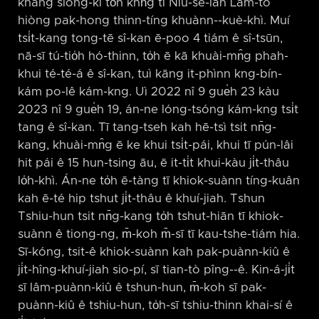
kháng siòng-ki to̍h khǹg tī Niú-se-lân Lâm-tó
hiòng pak-hong thinn-tíng khuànn-⁠-kuè-khì. Muí
tsi̍t-kang tong-tē sî-kan ē-poo 4 tiám ê sî-tsūn,
nā-sī tú-tio̍h hó-thinn, to̍h ē kā khuài-mn̂g phah-
khui té-té-á ê sî-kan, tuì kāng it-phìnn kng-bín-
kám po-lê kám-kng. Uì 2022 nî 9 gue̍h 23 kàu
2023 nî 9 gue̍h 19, án-ne lóng-tsóng kám-kng tsi̍t
tang ê sî-kan. Tī tang-tseh kah hē-tsì tsit nn̄g-
kang, khuài-mn̂g ē ke khui tsi̍t-pái, khui tī pún-lâi
hit pái ê 15 hun-tsing āu, ē it-ti̍t khui-kàu ji̍t-thâu
lo̍h-khì. Án-ne to̍h ē-tàng tī khiok-suànn tíng-kuân
kah ē-té hip tshut ji̍t-thâu ê khuí-jiah. Tshun
Tshiu-hun tsit nn̄g-kang to̍h tshut-hiān tī khiok-
suànn ê tiong-ng, m̄-koh m̄-sī tī kau-tshe-tiám hia.
Sī-kóng, tsit-ê khiok-suànn kah pak-puànn-kiû ê
ji̍t-hîng-khuí-jiah sio-pí, sī tian-tò pîng-⁠-ê. Kin-á-ji̍t
sī lâm-puànn-kiû ê tshun-hun, m̄-koh sī pak-
puànn-kiû ê tshiu-hun, to̍h-sī tshiu-thinn khai-sí ê