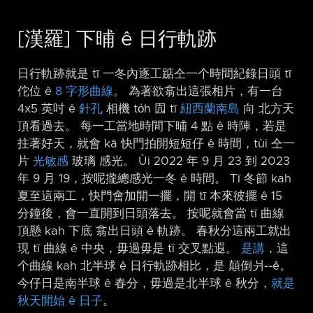
[漢羅] 下晡 ê 日行軌跡
日行軌跡就是 tī 一冬內逐工踮仝一个時間紀錄日頭 tī
佗位 ê
8 字形曲線
。 為著欲翕出這張相片，有一台
4x5 英吋 ê
針孔
相機 to̍h 囥 tī
紐西蘭南島
向 北方天
頂看過去。 每一工當地時間下晡 4 點 ê 時陣，若是
拄著好天，就會 kā 快門拍開短短仔 ê 時間，tùi 仝一
片
光敏感
玻璃 感光。 Ùi 2022 年 9 月 23 到 2023
年 9 月 19，按呢攏總感光一冬 ê 時間。 Tī 冬節 kah
夏至這兩工，快門會加開一擺，開 tī 本來彼擺 ê 15
分鐘後，會一直開到日頭落去。 按呢就會當 tī 曲線
頂懸 kah 下底 翕出日頭 ê 軌跡。 春秋分這兩工就出
現 tī 曲線 ê 中央，毋過毋是 tī 交叉點遐。
是講
，這
个曲線 kah 北半球 ê 日行軌跡相比，是 顛倒爿-⁠-ê。
今仔日是南半球 ê 春分，毋過是北半球 ê 秋分，
就是
秋天開始 ê 日子
。