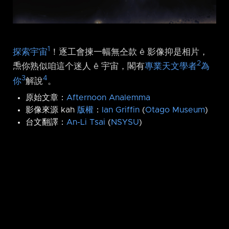
1
探索宇宙
！逐工會揀一幅無仝款 ê 影像抑是相片，
2
𤆬你熟似咱這个迷人 ê 宇宙，閣有
專業天文學者
為
3
4
你
解說
。
原始文章：
Afternoon Analemma
影像來源 kah
版權
：
Ian Griffin
(
Otago Museum
)
台文翻譯：
An-Li Tsai
(
NSYSU
)