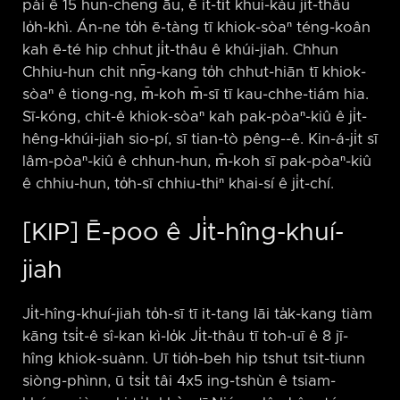
pái ê 15 hun-cheng āu, ē it-ti̍t khui-kàu ji̍t-thâu
lo̍h-khì. Án-ne to̍h ē-tàng tī khiok-sòaⁿ téng-koân
kah ē-té hip chhut ji̍t-thâu ê khúi-jiah. Chhun
Chhiu-hun chit nn̄g-kang to̍h chhut-hiān tī khiok-
sòaⁿ ê tiong-ng, m̄-koh m̄-sī tī kau-chhe-tiám hia.
Sī-kóng, chit-ê khiok-sòaⁿ kah pak-pòaⁿ-kiû ê ji̍t-
hêng-khúi-jiah sio-pí, sī tian-tò pêng-⁠-ê. Kin-á-ji̍t sī
lâm-pòaⁿ-kiû ê chhun-hun, m̄-koh sī pak-pòaⁿ-kiû
ê chhiu-hun, to̍h-sī chhiu-thiⁿ khai-sí ê ji̍t-chí.
[KIP] Ē-poo ê Ji̍t-hîng-khuí-
jiah
Ji̍t-hîng-khuí-jiah to̍h-sī tī it-tang lāi ta̍k-kang tiàm
kāng tsi̍t-ê sî-kan kì-lo̍k Ji̍t-thâu tī toh-uī ê 8 jī-
hîng khiok-suànn. Uī tio̍h-beh hip tshut tsit-tiunn
siòng-phìnn, ū tsi̍t tâi 4x5 ing-tshùn ê tsiam-