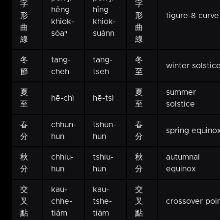
字
字
hêng
hîng
形
形
figure-8 curve
khiok-
khiok-
曲
曲
sòaⁿ
suànn
線
線
冬
tang-
tang-
冬
winter solstic
節
cheh
tseh
至
夏
夏
summer
hē-chì
hē-tsì
至
至
solstice
春
chhun-
tshun-
春
spring equino
分
hun
hun
分
秋
chhiu-
tshiu-
秋
autumnal
分
hun
hun
分
equinox
交
kau-
kau-
交
叉
chhe-
tshe-
叉
crossover poi
點
tiám
tiám
點