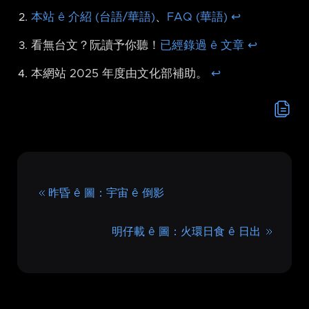
本站 ê 介紹 (台語/華語)
、
FAQ (華語)
↩︎
看無台文？阮讀予你聽！
已經錄過 ê 文章
↩︎
本網站 2025 年度由文化部補助。
↩︎
昨昏 ê 圖：宇宙 ê 倒影
明仔載 ê 圖：火環日食 ê 日出