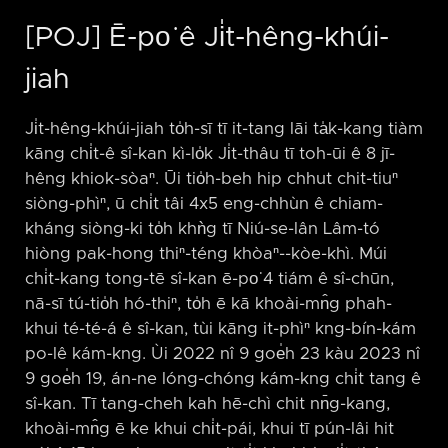
[POJ] Ē-po͘ ê Ji̍t-hêng-khúi-
jiah
Ji̍t-hêng-khúi-jiah to̍h-sī tī it-tang lāi ta̍k-kang tiàm
kāng chi̍t-ê sî-kan kì-lo̍k Ji̍t-thâu tī toh-ūi ê 8 jī-
hêng khiok-sòaⁿ. Ūi tio̍h-beh hip chhut chit-tiuⁿ
siòng-phìⁿ, ū chi̍t tâi 4x5 eng-chhùn ê chiam-
kháng siòng-ki to̍h khǹg tī Niú-se-lân Lâm-tó
hiòng pak-hong thiⁿ-téng khòaⁿ-⁠-kòe-khì. Múi
chi̍t-kang tong-tē sî-kan ē-po͘ 4 tiám ê sî-chūn,
nā-sī tú-tio̍h hó-thiⁿ, to̍h ē kā khoài-mn̂g phah-
khui té-té-á ê sî-kan, tùi kāng it-phìⁿ kng-bín-kám
po-lê kám-kng. Ùi 2022 nî 9 goe̍h 23 kàu 2023 nî
9 goe̍h 19, án-ne lóng-chóng kám-kng chi̍t tang ê
sî-kan. Tī tang-cheh kah hē-chì chit nn̄g-kang,
khoài-mn̂g ē ke khui chi̍t-pái, khui tī pún-lâi hit