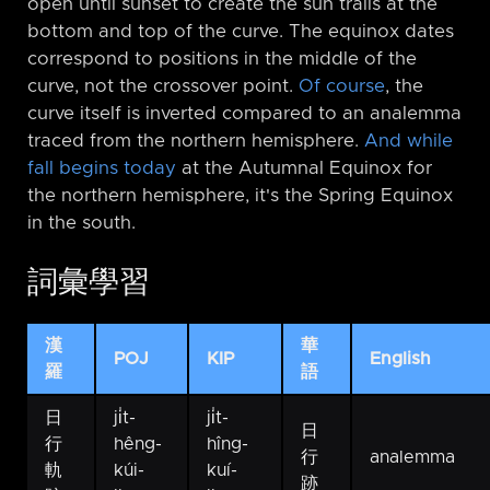
open until sunset to create the sun trails at the
bottom and top of the curve. The equinox dates
correspond to positions in the middle of the
curve, not the crossover point.
Of course
, the
curve itself is inverted compared to an analemma
traced from the northern hemisphere.
And while
fall begins today
at the Autumnal Equinox for
the northern hemisphere, it's the Spring Equinox
in the south.
詞彙學習
漢
華
POJ
KIP
English
羅
語
日
ji̍t-
ji̍t-
日
行
hêng-
hîng-
行
analemma
軌
kúi-
kuí-
跡