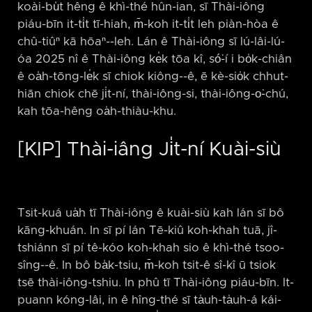
koài-bu̍t hêng ê khì-thé hûn-ian, sī Thài-iông
piáu-bīn it-ti̍t tī-hiah, m̄-koh it-ti̍t leh piàn-hòa ê
chû-tiûⁿ kā hōaⁿ-⁠-leh. Lán ê Thài-iông sī lú-lâi-lú-
óa 2025 nî ê Thài-iông ke̍k tōa kî, só͘-í i bo̍k-chiân
ê oa̍h-tōng-le̍k sī chiok kiông-⁠-ê, ē kè-sio̍k chhut-
hiān chiok chē ji̍t-ní, thài-iông-si, thài-iông-o͘-chú,
kah tōa-hêng oa̍h-thiàu-khu.
[KIP] Thài-iâng Ji̍t-ní Kuài-siù
Tsit-kuá ua̍h tī Thài-iông ê kuài-siù kah lán sī bô
kāng-khuán. In sī pí lán Tē-kiû koh-khah tuā, jî-
tshiánn sī pí tê-kóo koh-khah sio ê khì-thé tsoo-
sîng-⁠-ê. In bô ba̍k-tsiu, m̄-koh tsit-ê sî-kî ū tsiok
tsē thài-iông-tshiu. In phû tī Thài-iông piáu-bīn. It-
puann kóng-lâi, in ê hîng-thé sī ta̍uh-ta̍uh-á kái-