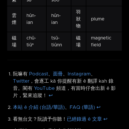
素
sò͘
sòo
羽
雲
hûn-
hûn-
狀
plume
煙
ian
ian
物
磁
chû-
tsû-
磁
magnetic
場
tiûⁿ
tiûnn
場
field
阮嘛有
Podcast
、
面冊
、
Instagram
、
Twitter
，會逐工 kā 你提醒有新 ê 翻譯 kah 錄
音。閣有
YouTube
頻道，有當時仔會出新 ê 影
片，緊來追蹤！
↩︎
本站 ê 介紹 (台語/華語)
、
FAQ (華語)
↩︎
看無台文？阮讀予你聽！
已經錄過 ê 文章
↩︎