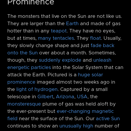
Prominence
The monsters that live on the Sun are not like us.
They are larger than the
Earth
and made of gas
hotter than in any
teapot
. They have no eyes,
but at times,
many tentacles
. They
float
. Usually,
they slowly change shape and just
fade back
onto the Sun
over about a month. Sometimes,
though, they
suddenly explode
and
unleash
energetic particles
into the Solar System that can
attack the Earth. Pictured is a
huge solar
prominence
imaged almost two weeks ago in
the
light of hydrogen
. Captured by a small
telescope in
Gilbert
,
Arizona
,
USA
, the
monster
esque
plume of gas was held aloft by
the ever-present but
ever-changing magnetic
field
near the surface of the Sun. Our
active Sun
continues to show an
unusually high
number of