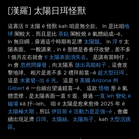
[漢羅] 太陽日珥怪獸
這寡活 tī 太陽 ê 怪獸 kah 咱是無仝款。 In 是比咱
地
球
閣較大，而且是比
茶鈷
閣較燒 ê 氣體組成-⁠-ê。
In 無目睭，毋過這个時期有足濟
太陽鬚
。 In
浮
tī 太
陽表面。 一般講來，in ê 形體是沓沓仔改變，差不多
1 個月左右就會
tī 太陽表面消失去
。 是講有當時仔，
in 會
忽然間爆發
，向太陽系
放出高能粒子
，這會攻
擊地球。 相片是差不多 2 禮拜前翕-⁠-ê
超大型日珥
，
這是
水素發-⁠-出 ê 光
。 這是 tī
美國
Arizona 州
Gilbert
ê 一台細台望遠鏡翕-⁠-ê。 這款
怪
物
形 ê 氣
體雲煙，是太陽表面一直 tī 遐、毋過
一直 leh 變化 ê
磁場
kā 扞-⁠-leh。 咱 ê 太陽是愈來愈倚 2025 年 ê
太陽極大期
，所以
伊目前 ê 活動力是足強-⁠-ê
，會繼
續出現足濟
日珥
、
太陽絲
、
太陽烏子
、kah
大型活跳
區
。