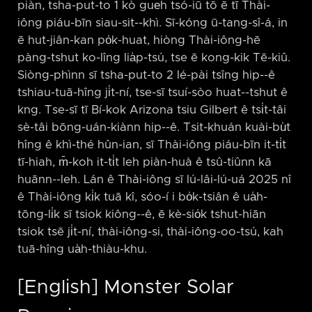
piàn, tsha-put-to 1 kò gue̍h tsó-iū tō ē tī Thài-
iông piáu-bīn siau-sit-⁠-khì. Sī-kóng ū-tang-sî-á, in
ē hut-jiân-kan po̍k-huat, hiòng Thài-iông-hē
pàng-tshut ko-lîng lia̍p-tsú, tse ē kong-kik Tē-kiû.
Siòng-phìnn sī tsha-put-to 2 lé-pài tsîng hip-⁠-ê
tshiau-tuā-hîng ji̍t-ní, tse-sī tsuí-sòo huat-⁠-tshut ê
kng. Tse-sī tī Bí-kok Arizona tsiu Gilbert ê tsi̍t-tâi
sè-tâi bōng-uán-kiànn hip-⁠-ê. Tsit-khuán kuài-bu̍t
hîng ê khì-thé hûn-ian, sī Thài-iông piáu-bīn it-ti̍t
tī-hiah, m̄-koh it-ti̍t leh piàn-huà ê tsû-tiûnn kā
huānn-⁠-leh. Lán ê Thài-iông sī lú-lâi-lú-uá 2025 nî
ê Thài-iông ki̍k tuā kî, sóo-í i bo̍k-tsiân ê ua̍h-
tōng-li̍k sī tsiok kiông-⁠-ê, ē kè-sio̍k tshut-hiān
tsiok tsē ji̍t-ní, thài-iông-si, thài-iông-oo-tsú, kah
tuā-hîng ua̍h-thiàu-khu.
[English] Monster Solar