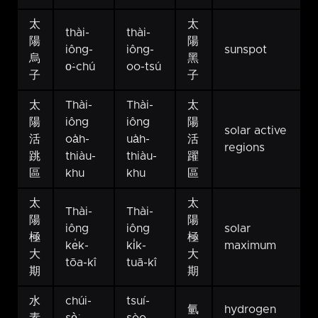
太
太
thài-
thài-
陽
陽
iông-
iông-
sunspot
烏
黑
o͘-chú
oo-tsú
子
子
太
Thài-
Thài-
太
陽
iông
iông
陽
solar active
活
oa̍h-
ua̍h-
活
regions
跳
thiàu-
thiàu-
躍
區
khu
khu
區
太
太
Thài-
Thài-
陽
陽
iông
iông
solar
極
極
ke̍k-
ki̍k-
maximum
大
大
tōa-kî
tuā-kî
期
期
水
chúi-
tsuí-
氫
hydrogen