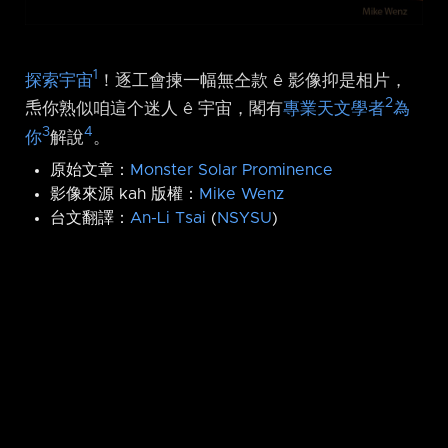
1
探索宇宙
！逐工會揀一幅無仝款 ê 影像抑是相片，
2
𤆬你熟似咱這个迷人 ê 宇宙，閣有
專業天文學者
為
3
4
你
解說
。
原始文章：
Monster Solar Prominence
影像來源 kah 版權：
Mike
Wenz
台文翻譯：
An-Li Tsai
(
NSYSU
)