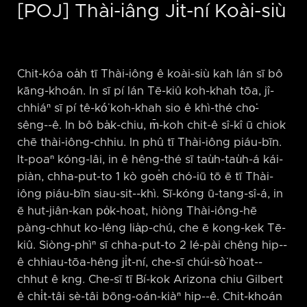
[POJ] Thài-iâng Ji̍t-ní Koài-siù
Chit-kóa oa̍h tī Thài-iông ê koài-siù kah lán sī bô
kāng-khoán. In sī pí lán Tē-kiû koh-khah tōa, jî-
chhiáⁿ sī pí tê-kó͘ koh-khah sio ê khì-thé cho͘-
sêng-⁠-ê. In bô ba̍k-chiu, m̄-koh chit-ê sî-kî ū chiok
chē thài-iông-chhiu. In phû tī Thài-iông piáu-bīn.
It-poaⁿ kóng-lâi, in ê hêng-thé sī tau̍h-tau̍h-á kái-
piàn, chha-put-to 1 kò goe̍h chó-iū tō ē tī Thài-
iông piáu-bīn siau-sit-⁠-khì. Sī-kóng ū-tang-sî-á, in
ē hut-jiân-kan po̍k-hoat, hiòng Thài-iông-hē
pàng-chhut ko-lêng lia̍p-chú, che ē kong-kek Tē-
kiû. Siòng-phìⁿ sī chha-put-to 2 lé-pài chêng hip-⁠-
ê chhiau-tōa-hêng ji̍t-ní, che-sī chúi-sò͘ hoat-⁠-
chhut ê kng. Che-sī tī Bí-kok Arizona chiu Gilbert
ê chi̍t-tâi sè-tâi bōng-oán-kiàⁿ hip-⁠-ê. Chit-khoán