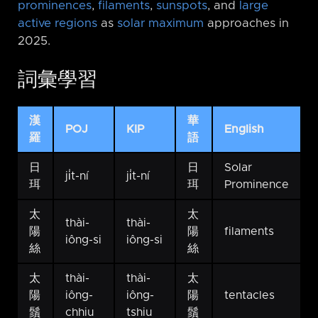
prominences
,
filaments
,
sunspots
, and
large
active regions
as
solar maximum
approaches in
2025.
詞彙學習
漢
華
POJ
KIP
English
羅
語
日
日
Solar
ji̍t-ní
ji̍t-ní
珥
珥
Prominence
太
太
thài-
thài-
陽
陽
filaments
iông-si
iông-si
絲
絲
太
thài-
thài-
太
陽
iông-
iông-
陽
tentacles
鬚
chhiu
tshiu
鬚