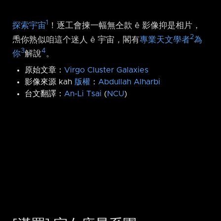
1
探索宇宙
！逐工會揀一幅無仝款 ê 影像抑是相片，
2
𤆬你熟似咱這个迷人 ê 宇宙，閣有
專業天文學者
為
3
4
你
解說
。
原始文章：
Virgo Cluster Galaxies
影像來源 kah
版權
：
Abdullah Alharbi
台文翻譯：
An-Li Tsai
(
NCU
)