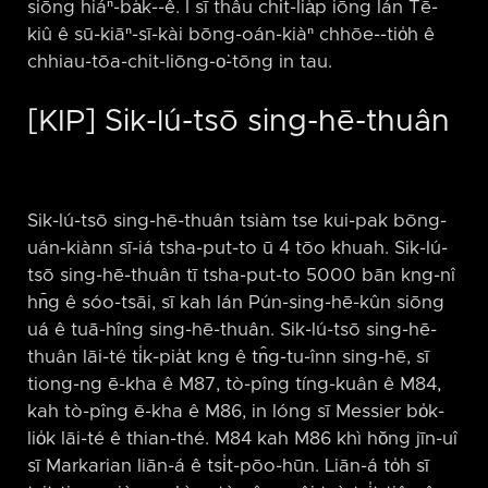
siōng hiáⁿ-ba̍k-⁠-ê. I sī thâu chi̍t-lia̍p iōng lán Tē-
kiû ê sū-kiāⁿ-sī-kài bōng-oán-kiàⁿ chhōe-⁠-tio̍h ê
chhiau-tōa-chit-liōng-o͘-tōng in tau.
[KIP] Sik-lú-tsō sing-hē-thuân
Sik-lú-tsō sing-hē-thuân tsiàm tse kui-pak bōng-
uán-kiànn sī-iá tsha-put-to ū 4 tōo khuah. Sik-lú-
tsō sing-hē-thuân tī tsha-put-to 5000 bān kng-nî
hn̄g ê sóo-tsāi, sī kah lán Pún-sing-hē-kûn siōng
uá ê tuā-hîng sing-hē-thuân. Sik-lú-tsō sing-hē-
thuân lāi-té ti̍k-pia̍t kng ê tn̂g-tu-înn sing-hē, sī
tiong-ng ē-kha ê M87, tò-pîng tíng-kuân ê M84,
kah tò-pîng ē-kha ê M86, in lóng sī Messier bo̍k-
lio̍k lāi-té ê thian-thé. M84 kah M86 khì hŏng jīn-uî
sī Markarian liān-á ê tsi̍t-pōo-hūn. Liān-á to̍h sī