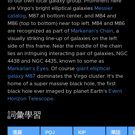
to our own local galaxy group. Prominent here
are Virgo's bright elliptical galaxies
Messier
catalog
, M87 at bottom center, and M84 and
M86 (top to bottom) near top left. M84 and M86
are recognized as part of
Markarian's Chain
, a
visually striking line-up of galaxies on the left
side of this frame. Near the middle of the chain
lies an intriguing interacting pair of galaxies, NGC
4438 and NGC 4435, known to some as
Markarian's Eyes
. Of course
giant elliptical
galaxy M87
dominates the Virgo cluster. It's the
home of a super massive black hole, the first
black hole ever imaged by planet Earth's
Event
Horizon Telescope
.
詞彙學習
漢羅
POJ
KIP
華語