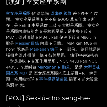
[漢羅] 室女座星系團
室女座星系團
佔 這規幅
望遠鏡 視野
差不多有 4 度
闊。 室女座星系團 tī 差不多 5000 萬光年遠 ê 所
在，是 kah 咱本星系群 上倚 ê 大型星系團。 室女座
星系團內底特別光 ê 長株圓星系，是中央下跤 ê
M87，倒爿頂懸 ê M84，kah 倒爿下跤 ê M86，in
攏是
Messier 目錄
內底 ê 天體。 M84 kah M86 去
hŏng 認為是
Markarian 鍊仔
ê 一部份。 鍊仔就是這
張相片倒爿 排做一條 ê 彼陣星系。 鍊仔中央彼搭有
一對足趣味 ê 交互作用星系，NGC 4438 kah NGC
4435，in 就叫做
Markarian ê 目睭
。 是講
大型長株
圓星系 M87
是 室女座星系團內底上顯目-⁠-ê。 伊是
頭一粒用咱地球 ê
事件視界望遠鏡
揣著 ê 超大質量
烏洞 in 兜。
[POJ] Sek-lú-chō seng-hē-