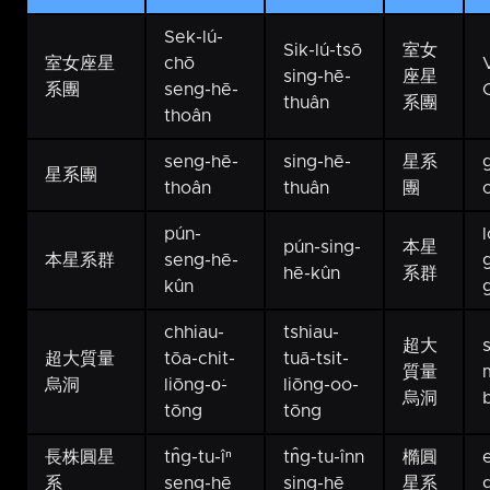
Sek-lú-
Sik-lú-tsō
室女
室女座星
chō
sing-hē-
座星
系團
seng-hē-
thuân
系團
thoân
seng-hē-
sing-hē-
星系
星系團
thoân
thuân
團
pún-
pún-sing-
本星
本星系群
seng-hē-
hē-kûn
系群
kûn
chhiau-
tshiau-
超大
超大質量
tōa-chit-
tuā-tsit-
質量
烏洞
liōng-o͘-
liōng-oo-
烏洞
tōng
tōng
長株圓星
tn̂g-tu-îⁿ
tn̂g-tu-înn
橢圓
e
系
seng-hē
sing-hē
星系