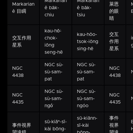
Markarian
Markarian
Markarian
萊恩
ê ba̍k-
ê ba̍k-
ê 目睭
的眼
chiu
tsiu
睛
kau-hō͘-
kau-hōo-
交互
交互作用
chok-
tsok-iōng
作用
星系
iōng
sing-hē
星系
seng-hē
NGC sù-
NGC sù-
NGC
NGC
sù-sam-
sù-sam-
4438
4438
pat
pat
NGC sù-
NGC sù-
NGC
NGC
sù-sam-
sù-sam-
4435
4435
ngó͘
ngóo
sū-kiānn-
事件
sū-kiāⁿ-sī-
事件視界
sī-kài
視界
kài bōng-
望遠鏡
bōng-
望遠