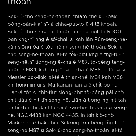
thoân
Sek-lú-chō seng-hē-thoân chiàm che kui-pak
bōng-oán-kiàⁿ sī-iá chha-put-to ū 4 tō͘ khoah.
Sek-lú-chō seng-hē-thoân tī chha-put-to 5000
bān kng-nî hn̄g ê só͘-chāi, sī kah lán Pún-seng-hē-
kûn siōng óa ê tōa-hêng seng-hē-thoân. Sek-lú-
chō seng-hē-thoân lāi-té te̍k-pia̍t kng ê tn̂g-tu-îⁿ
seng-hē, sī tiong-ng ē-kha ê M87, tò-pêng téng-
koân ê M84, kah tò-pêng ē-kha ê M86, in lóng sī
Messier bo̍k-lio̍k lāi-té ê thian-thé. M84 kah M86
khì hŏng jīn-ûi sī Markarian liān-á ê chi̍t-pō͘-hūn.
Liān-á to̍h sī chit-tiuⁿ siòng-phìⁿ tò-pêng pâi chò
chi̍t-tiâu ê hit-tīn seng-hē. Liān-á tiong-ng hit-tah
ū chi̍t-tùi chiok chhù-bī ê kau-hō͘-chok-iōng seng-
hē, NGC 4438 kah NGC 4435, in to̍h kiò-chò
Markarian ê ba̍k-chiu. Sī-kóng tōa-hêng tn̂g-tu-îⁿ
seng-hē M87 sī Sek-lú-chō seng-hē-thoân lāi-té