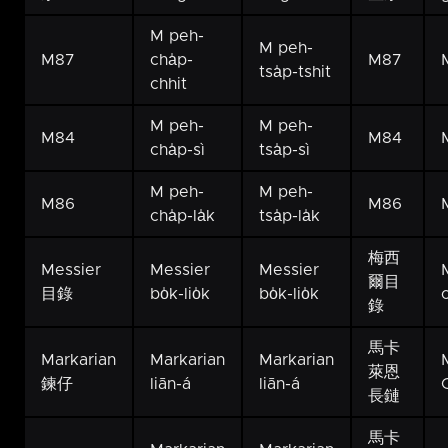
M peh-
M peh-
M87
cha̍p-
M87
tsa̍p-tshit
chhit
M peh-
M peh-
M84
M84
cha̍p-sì
tsa̍p-sì
M peh-
M peh-
M86
M86
cha̍p-la̍k
tsa̍p-la̍k
梅西
Messier
Messier
Messier
爾目
目錄
bo̍k-lio̍k
bo̍k-lio̍k
錄
馬卡
Markarian
Markarian
Markarian
萊恩
鍊仔
liān-á
liān-á
長鏈
馬卡