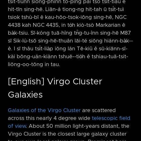
tsit-tiunn siòng-phìnn tò-pîng pâi tsò tsi̍t-tiâu ê
hit-tīn sing-hē. Liān-á tiong-ng hit-tah ū tsi̍t-tuì
tsiok tshù-bī ê kau-hōo-tsok-iōng sing-hē, NGC
4438 kah NGC 4435, in to̍h kiò-tsò Markarian ê
ba̍k-tsiu. Sī-kóng tuā-hîng tn̂g-tu-înn sing-hē M87
sī Sik-lú-tsō sing-hē-thuân lāi-té siōng hiánn-ba̍k-⁠-
ê. I sī thâu tsi̍t-lia̍p iōng lán Tē-kiû ê sū-kiānn-sī-
kài bōng-uán-kiànn tshuē-⁠-tio̍h ê tshiau-tuā-tsit-
liōng-oo-tōng in tau.
[English] Virgo Cluster
Galaxies
Galaxies of the Virgo Cluster
are scattered
across this nearly 4 degree wide
telescopic field
of view
. About 50 million light-years distant, the
Virgo Cluster is the closest large galaxy cluster