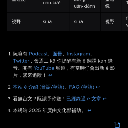
oán-kiàⁿ
uán-kiànn
鏡
f
視野
sī-iá
sī-iá
視野
阮嘛有
Podcast
、
面冊
、
Instagram
、
Twitter
，會逐工 kā 你提醒有新 ê 翻譯 kah 錄
音。閣有
YouTube
頻道，有當時仔會出新 ê 影
片，緊來追蹤！
↩︎
本站 ê 介紹 (台語/華語)
、
FAQ (華語)
↩︎
看無台文？阮讀予你聽！
已經錄過 ê 文章
↩︎
本網站 2025 年度由文化部補助。
↩︎