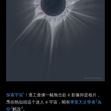
1
探索宇宙
！逐工會揀一幅無仝款 ê 影像抑是相片，
2
𤆬你熟似咱這个迷人 ê 宇宙，閣有
專業天文學者
為
3
4
你
解說
。