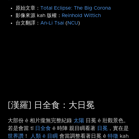
原始文章：
Total Eclipse: The Big Corona
影像來源 kah 版權：
Reinhold Wittich
台文翻譯：
An-Li Tsai
(
NCU
)
[漢羅] 日全食：大日冕
大部份 ê 相片攏無完整紀錄
太陽
日冕 ê 壯觀景色。
若是會當 tī
日全食
ê 時陣 親目睭看著
日冕
，實在是
世界讚
！
人類 ê 目睭
會當調整看著日冕 ê
特徵
kah