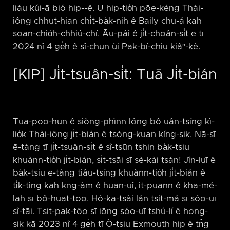
liáu kúi-ā bió hip-⁠-ê. Ū hip-tio̍h pōe-kéng Thài-
iông chhut-hiān chi̍t-ba̍k-nih ê Baily chu-á kah
soān-chio̍h-chhiú-chí. Āu-pái ê ji̍t-choân-si̍t ē tī
2024 nî 4 ge̍h ê sî-chūn ùi Pak-bí-chiu kiâⁿ-kè.
[KIP] Ji̍t-tsuân-si̍t: Tuā Ji̍t-bián
Tuā-pōo-hūn ê siòng-phìnn lóng bô uân-tsíng kì-
lio̍k Thài-iông ji̍t-bián ê tsòng-kuan kíng-sik. Nā-sī
ē-tàng tī ji̍t-tsuân-si̍t ê sî-tsūn tshin ba̍k-tsiu
khuànn-tio̍h ji̍t-bián, si̍t-tsāi sī sè-kài tsán! Jîn-luī ê
ba̍k-tsiu ē-tàng tiâu-tsíng khuànn-tio̍h ji̍t-bián ê
ti̍k-ting kah kng-àm ê huān-uî, it-puann ê kha-mé-
lah sī bô-huat-tōo. Hó-ka-tsài lán tsit-má sī sóo-uī
sî-tāi. Tsit-pak-tôo sī iōng sóo-uī tshú-lí ê hong-
sik kā 2023 nî 4 ge̍h tī Ò-tsiu Exmouth hip ê tn̂g