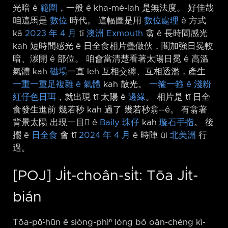
光暗 ê
範圍
，一般 ê kha-mé-lah 是無法度。 好佳哉
咱這馬是
數位
時代。 這幅圖是用
數位處理
ê 方式
kā
2023 年 4 月
tī
澳洲
Exmouth
翕 ê 長時間感光
kah 短時間感光 ê 日全食相片疊做伙，閣加強日冕較
暗、湠開 ê 部位。 咱會當清楚看著太陽日冕 ê 高溫
氣體 kah
磁場
一直 leh 互相交纏、互相透濫，產生
一重一重足複雜 ê 氣體
kah 散光。
一箍一箍 ê 淺粉
紅仔色日珥
，就出現 tī 太陽 ê
邊緣
。 相片是 tī 日全
食發生進前 幾若秒 kah 過了 幾若秒翕-⁠-ê。 有翕著
背景太陽 出現一目𥍉 ê
Baily 珠仔
kah
璇石手指
。 後
擺 ê
日全食
會 tī
2024 年 4 月
ê 時陣 ùi
北美洲
行
過。
[POJ] Ji̍t-choân-si̍t: Tōa Ji̍t-
bián
Tōa-pō͘-hūn ê siòng-phìⁿ lóng bô oân-chéng kì-