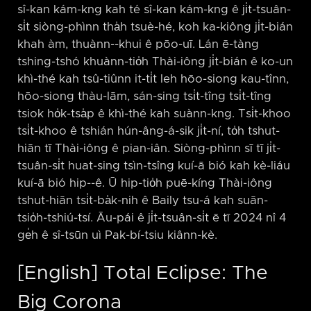
sî-kan kám-kng kah té sî-kan kám-kng ê ji̍t-tsuân-
si̍t siòng-phìnn tha̍h tsuè-hé, koh ka-kiông ji̍t-bián
khah àm, thuànn-⁠-khui ê pōo-uī. Lán ē-tàng
tshing-tshó khuànn-tio̍h Thài-iông ji̍t-bián ê ko-un
khì-thé kah tsû-tiûnn it-ti̍t leh hōo-siong kau-tînn,
hōo-siong thàu-lām, sán-sing tsi̍t-tîng tsi̍t-tîng
tsiok ho̍k-tsa̍p ê khì-thé kah suànn-kng. Tsi̍t-khoo
tsi̍t-khoo ê tshián hún-âng-á-sik ji̍t-ní, to̍h tshut-
hiān tī Thài-iông ê pian-iân. Siòng-phìnn sī tī ji̍t-
tsuân-si̍t huat-sing tsìn-tsîng kuí-ā bió kah kè-liáu
kuí-ā bió hip-⁠-ê. Ū hip-tio̍h puē-kíng Thài-iông
tshut-hiān tsi̍t-ba̍k-nih ê Baily tsu-á kah suān-
tsio̍h-tshiú-tsí. Āu-pái ê ji̍t-tsuân-si̍t ē tī 2024 nî 4
ge̍h ê sî-tsūn uì Pak-bí-tsiu kiânn-kè.
[English] Total Eclipse: The
Big Corona