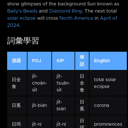
show glimpses of the background Sun known as
Baily's Beads
and
Diamond Ring
. The next total
solar eclipse
will cross
North America
in
April of
2024
.
詞彙學習
華
漢羅
POJ
KIP
English
語
ji̍t-
ji̍t-
日
日全
total solar
choân-
tsuân-
全
食
eclipse
si̍t
si̍t
食
ji̍t-
日
日冕
ji̍t-bián
corona
bián
冕
日
日珥
ji̍t-ní
ji̍t-ní
prominences
珥