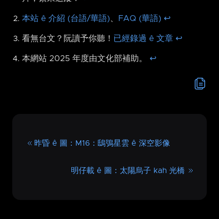
本站 ê 介紹 (台語/華語)
、
FAQ (華語)
↩︎
看無台文？阮讀予你聽！
已經錄過 ê 文章
↩︎
本網站 2025 年度由文化部補助。
↩︎
昨昏 ê 圖：M16：鴟鴞星雲 ê 深空影像
明仔載 ê 圖：太陽烏子 kah 光橋