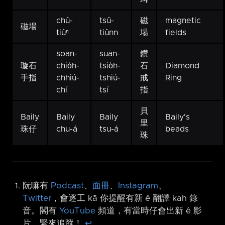
chû-
tsû-
磁
magnetic
磁場
tiûⁿ
tiûnn
場
fields
soān-
suān-
鑽
璇石
chio̍h-
tsio̍h-
石
Diamond
手指
chhiú-
tshiú-
戒
Ring
chí
tsí
指
貝
Baily
Baily
Baily
Baily's
里
珠仔
chu-á
tsu-á
beads
珠
阮嘛有
Podcast
、
面冊
、
Instagram
、
Twitter
，會逐工 kā 你提醒有新 ê 翻譯 kah 錄
音。閣有
YouTube
頻道，有當時仔會出新 ê 影
片，緊來追蹤！
↩︎