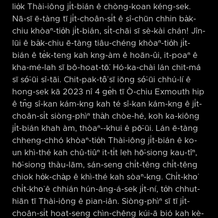
lio̍k Thài-iông ji̍t-bián ê chòng-koan kéng-sek.
Nā-sī ē-tàng tī ji̍t-choân-si̍t ê sî-chūn chhin ba̍k-
chiu khòaⁿ-tio̍h ji̍t-bián, si̍t-chāi sī sè-kài chán! Jîn-
lūi ê ba̍k-chiu ē-tàng tiâu-chéng khòaⁿ-tio̍h ji̍t-
bián ê te̍k-teng kah kng-àm ê hoān-ûi, it-poaⁿ ê
kha-mé-lah sī bô-hoat-tō͘. Hó-ka-chài lán chit-má
sī só͘-ūi sî-tāi. Chit-pak-tô͘ sī iōng só͘-ūi chhú-lí ê
hong-sek kā 2023 nî 4 ge̍h tī Ò-chiu Exmouth hip
ê tn̂g sî-kan kám-kng kah té sî-kan kám-kng ê ji̍t-
choân-si̍t siòng-phìⁿ tha̍h chòe-hé, koh ka-kiông
ji̍t-bián khah àm, thòaⁿ-⁠-khui ê pō͘-ūi. Lán ē-tàng
chheng-chhó khòaⁿ-tio̍h Thài-iông ji̍t-bián ê ko-
un khì-thé kah chû-tiûⁿ it-ti̍t leh hō͘-siong kau-tîⁿ,
hō͘-siong thàu-lām, sán-seng chi̍t-têng chi̍t-têng
chiok ho̍k-cha̍p ê khì-thé kah sòaⁿ-kng. Chi̍t-kho͘
chi̍t-kho͘ ê chhián hún-âng-á-sek ji̍t-ní, to̍h chhut-
hiān tī Thài-iông ê pian-iân. Siòng-phìⁿ sī tī ji̍t-
choân-si̍t hoat-seng chìn-chêng kúi-ā bió kah kè-