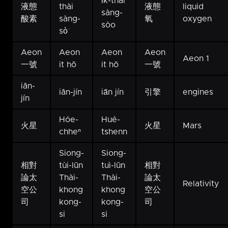
i̍k-thài
液態
thài
液態
liquid
sàng-
酸素
sàng-
氧
oxygen
sòo
sò͘
Aeon
Aeon
Aeon
Aeon
Aeon 1
一號
it hō
it hō
一號
iăn-
iăn-jín
ia̋n jín
引擎
engines
jín
Hóe-
Hué-
火星
火星
Mars
chheⁿ
tshenn
Siong-
Siong-
相對
tùi-lūn
tuì-lūn
相對
論太
Thài-
Thài-
論太
Relativity
空公
khong
khong
空公
司
kong-
kong-
司
si
si