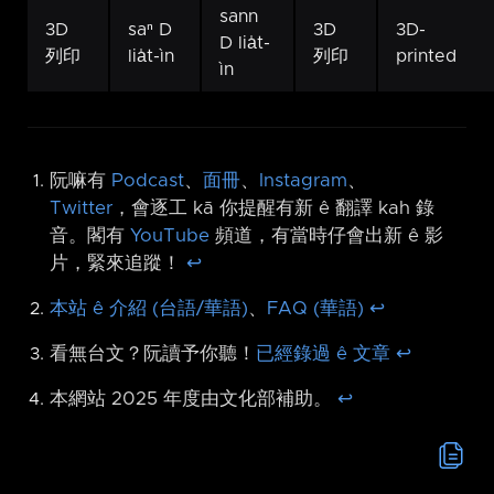
sann
3D
saⁿ D
3D
3D-
D lia̍t-
列印
lia̍t-ìn
列印
printed
ìn
阮嘛有
Podcast
、
面冊
、
Instagram
、
Twitter
，會逐工 kā 你提醒有新 ê 翻譯 kah 錄
音。閣有
YouTube
頻道，有當時仔會出新 ê 影
片，緊來追蹤！
↩︎
本站 ê 介紹 (台語/華語)
、
FAQ (華語)
↩︎
看無台文？阮讀予你聽！
已經錄過 ê 文章
↩︎
本網站 2025 年度由文化部補助。
↩︎