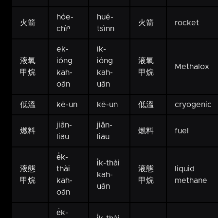
hóe-
hué-
火箭
火箭
rocket
chìⁿ
tsìnn
ek-
ik-
液氧
ióng
ióng
液氧
Methalox
甲烷
kah-
kah-
甲烷
oân
uân
低溫
kē-un
kē-un
低溫
cryogenic
jiân-
jiân-
燃料
燃料
fuel
liāu
liāu
e̍k-
i̍k-thài
液態
thài
液態
liquid
kah-
甲烷
kah-
甲烷
methane
uân
oân
e̍k-