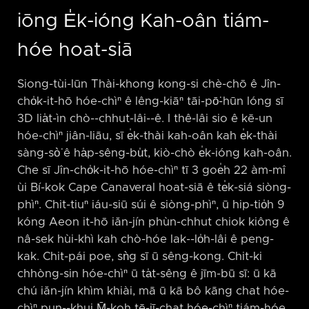
iōng E̍k-ióng Kah-oân tiám-
hóe hoat-siā
Siong-tùi-lūn Thài-khong kong-si chè-chō ê Jîn-
cho̍k-it-hō hóe-chìⁿ ê lêng-kiāⁿ tāi-pō͘-hūn lóng sī
3D lia̍t-ìn chò-⁠-chhut-lâi-⁠-ê. I thê-lâi sio ê kē-un
hóe-chìⁿ jiân-liāu, sī e̍k-thài kah-oân kah e̍k-thài
sàng-sò͘ ê ha̍p-sêng-bu̍t, kiò-chò e̍k-ióng kah-oân.
Che sī Jîn-cho̍k-it-hō hóe-chìⁿ tī 3 goe̍h 22 àm-mî
ùi Bí-kok Cape Canaveral hoat-siā ê te̍k-siá siòng-
phìⁿ. Chit-tiuⁿ iáu-siū súi ê siòng-phìⁿ, ū hip-tio̍h 9
kóng Aeon it-hō iăn-jín phùn-chhut chiok kiông ê
nâ-sek hùi-khì kah chò-hóe lak-⁠-lo̍h-lâi ê peng-
kak. Chit-pái poe, sǹg sī ū sêng-kong. Chit-ki
chhòng-sin hóe-chìⁿ ū ta̍t-sêng ê jīm-bū sī: ū kā
chú iăn-jín khìm khiài, mā ū kā bô kāng chat hóe-
chìⁿ pun-⁠-khui M̄-koh tē-jī-chat hóe-chìⁿ tiám-hóe