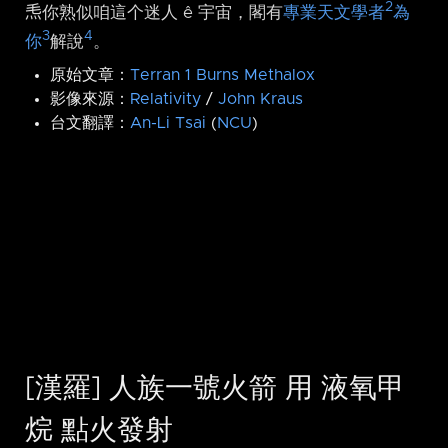
2
𤆬你熟似咱這个迷人 ê 宇宙，閣有
專業天文學者
為
3
4
你
解說
。
原始文章：
Terran 1 Burns Methalox
影像來源：
Relativity
/
John Kraus
台文翻譯：
An-Li Tsai
(
NCU
)
[漢羅] 人族一號火箭 用 液氧甲
烷 點火發射