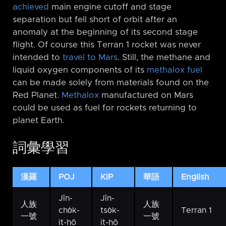
achieved
main engine cutoff and stage
separation but fell short of orbit after an
anomaly at the beginning of its second stage
flight. Of course this Terran 1 rocket was never
intended to
travel to Mars
. Still, the methane and
liquid oxygen components of its
methalox fuel
can be made solely from materials found on the
Red Planet.
Methalox
manufactured on Mars
could be used as fuel for rockets returning to
planet Earth.
詞彙學習
漢羅
POJ
KIP
華語
English
Jîn-
Jîn-
人族
人族
cho̍k-
tso̍k-
Terran 1
一號
一號
it-hō
it-hō