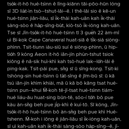
tso̍k-it-hō hué-tsìnn ê lîng-kiānn tāi-pōo-hūn lóng
sī 3D lia̍t-ìn tsò-⁠-tshut-lâi-⁠-ê. I thê-lâi sio ê kē-un
hué-tsìnn jiân-liāu, sī i̍k-thài kah-uân kah i̍k-thài
sàng-sòo ê ha̍p-sîng-bu̍t, kiò-tsò i̍k-ióng kah-uân.
Tse sī Jîn-tso̍k-it-hō hué-tsìnn tī 3 gue̍h 22 àm-mî
uì Bí-kok Cape Canaveral huat-siā ê ti̍k-siá siòng-
phìnn. Tsit-tiunn iáu-siū suí ê siòng-phìnn, ū hip-
tio̍h 9 kóng Aeon it-hō iăn-jín phùn-tshut tsiok
kiông ê nâ-sik huì-khì kah tsò-hué lak-⁠-lo̍h-lâi ê
ping-kak. Tsit-pái pue, sǹg sī ū sîng-kong. Tsit-ki
tshòng-sin hué-tsìnn ū ta̍t-sîng ê jīm-bū sī: ū kā
tsú iăn-jín khìm khiài, mā ū kā bô kāng tsat hué-
tsìnn pun-⁠-khui M̄-koh tē-jī-tsat hué-tsìnn tiám-
hué liáu-āu huat-sing būn-tê, sóo-í to̍h bô pue
kàu àn-sǹg beh pue ji̍p-khì ê kuí-tō. Sī kóng, Jîn-
tso̍k-it-hō hué-tsìnn bô àn-sǹg beh pue khì Hué-
tshenn. M̄-koh i iōng ê jiân-liāu sī i̍k-ióng kah-uân,
sī uì kah-uân kah i̍k-thài sàng-sòo ha̍p-sîng-⁠-ê, jî-