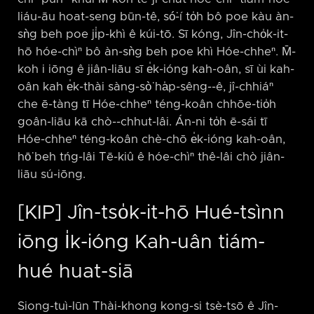
liáu-āu hoat-seng būn-tê, só͘-í to̍h bô poe kàu àn-
sǹg beh poe ji̍p-khì ê kúi-tō. Sī kóng, Jîn-cho̍k-it-
hō hóe-chìⁿ bô àn-sǹg beh poe khì Hóe-chheⁿ. M̄-
koh i iōng ê jiân-liāu sī e̍k-ióng kah-oân, sī ùi kah-
oân kah e̍k-thài sàng-sò͘ ha̍p-sêng-⁠-ê, jî-chhiáⁿ
che ē-tàng tī Hóe-chheⁿ téng-koân chhōe-tio̍h
goân-liāu kā chò-⁠-chhut-lâi. Án-ni to̍h ē-sái tī
Hóe-chheⁿ téng-koân chè-chō e̍k-ióng kah-oân,
hō͘ beh tńg-lâi Tē-kiû ê hóe-chìⁿ thê-lâi chò jiân-
liāu sú-iōng.
[KIP] Jîn-tso̍k-it-hō Hué-tsìnn
iōng I̍k-ióng Kah-uân tiám-
hué huat-siā
Siong-tuì-lūn Thài-khong kong-si tsè-tsō ê Jîn-