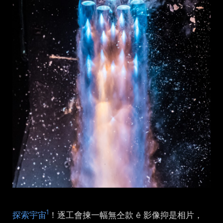
1
探索宇宙
！逐工會揀一幅無仝款 ê 影像抑是相片，