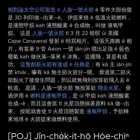
相對論太空公司製造 ê 人族一號火箭
ê 零件大部份攏
是 3D 列印做-⁠-出來-⁠-ê。 伊提來燒 ê 低溫火箭燃料，
是液態甲烷 kah 液態酸素 ê 合成物，叫做 液氧甲
烷。 這是
人族一號火箭
tī 3 月 22 暗暝 ùi 美國
Cape Canaveral 發射 ê 特寫相片。 這張夭壽媠 ê 相
片，有翕著 9 管 Aeon 一號 iăn-jín 噴出足強 ê 藍色
廢氣 kah 做伙落-⁠-落來 ê 冰角。 這擺飛，算是有成
功。
這隻創新火箭有達成 ê 任務是
：有 kā 主 iăn-jín
禁 khiài，嘛有 kā 無仝節火箭分-⁠-開。 毋過第二節火
箭點火了後發生問題，所以就無飛到按算欲飛入去 ê
軌道。 是講，人族一號火箭 無按算欲
飛去火星
。 毋
過伊用 ê
燃料是液氧甲烷
，是 ùi 甲烷 kah 液態酸素
合成-⁠-ê，而且這會當 tī 火星頂懸揣著原料 kā 做-⁠-出
來。 按呢就會使 tī 火星頂懸製造
液氧甲烷
，予欲轉
來地球 ê 火箭提來做燃料使用。
[POJ] Jîn-cho̍k-it-hō Hóe-chìⁿ