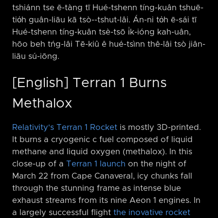
tshiánn tse ē-tàng tī Hué-tshenn tíng-kuân tshuē-
tio̍h guân-liāu kā tsò-⁠-tshut-lâi. Án-ni to̍h ē-sái tī
Hué-tshenn tíng-kuân tsè-tsō i̍k-ióng kah-uân,
hōo beh tńg-lâi Tē-kiû ê hué-tsìnn thê-lâi tsò jiân-
liāu sú-iōng.
[English] Terran 1 Burns
Methalox
Relativity's Terran 1 Rocket
is mostly 3D-printed.
It burns a cryogenic c fuel composed of liquid
methane and liquid oxygen (methalox). In this
close-up of a
Terran 1 launch
on the night of
March 22 from Cape Canaveral, icy chunks fall
through the stunning frame as intense blue
exhaust streams from its nine Aeon 1 engines. In
a largely successful flight
the inovative rocket