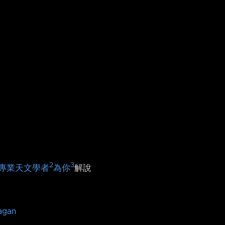
2
3
專業天文學者
為你
解說
agan