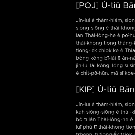
[POJ] Ú-tiū Bā
Jîn-lūi ê thàm-hiám, siōng
sióng-siōng ê thài-khong 
lán Thài-iông-hē ê pō͘-hūn 
thài-khong tiong thàng-k
tiōng-le̍k chiok kē ê Th
bóng kóng bī-lâi ē án-ná, 
jîn-lūi lâi kóng, lóng sī 
ê chi̍t-pō͘-hūn, mā sī kòe-kh
[KIP] Ú-tiū Bān
Jîn-luī ê thàm-hiám, siōn
kah sióng-siōng ê thài-kh
bô tī lán Thài-iông-hē ê p
luī phû tī thài-khong t
tshenn, tī tiōng-li̍k tsi