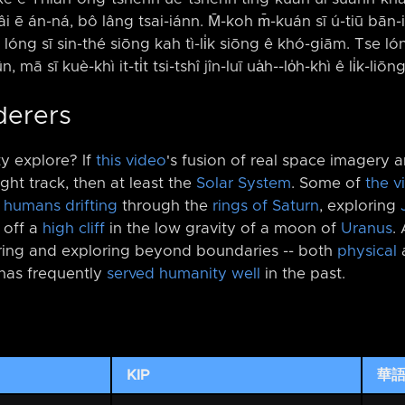
i ē án-ná, bô lâng tsai-iánn. M̄-koh m̄-kuán sī ú-tiū bān-iû
g, lóng sī sin-thé siōng kah tì-li̍k siōng ê khó-giām. Tse lón
, mā sī kuè-khì it-ti̍t tsi-tshî jîn-luī ua̍h-⁠-lo̍h-khì ê li̍k-liōng
derers
y explore? If
this video
's fusion of real space imagery 
ight track, then at least the
Solar System
. Some of
the v
e
humans drifting
through the
rings of Saturn
, exploring
 off a
high cliff
in the low gravity of a moon of
Uranus
.
ing and exploring beyond boundaries -⁠- both
physical
a
has frequently
served humanity well
in the past.
KIP
華