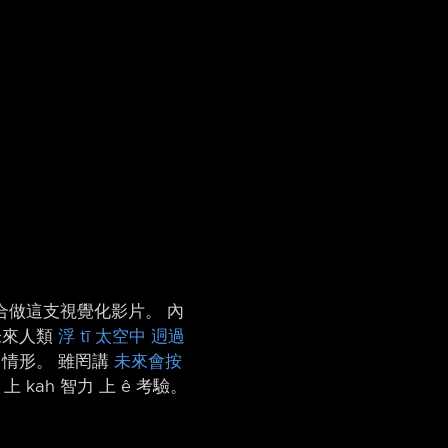
合做這支視覺化影片。 內
未來人類
浮 tī 太空中 迵過
 情形。 雖罔講
未來會按
上 kah 智力 上 ê 考驗。