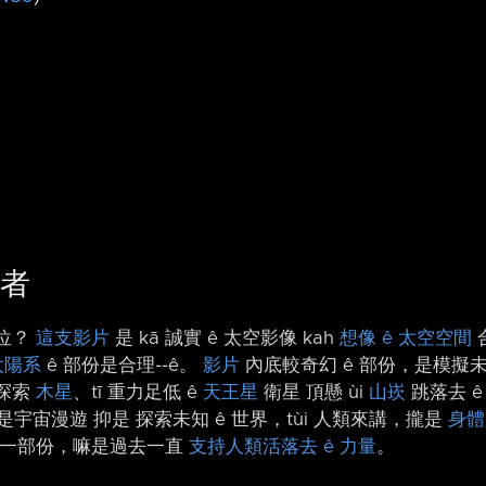
遊者
佗位？
這支影片
是 kā 誠實 ê 太空影像 kah
想像 ê 太空空間
太陽系
ê 部份是合理-⁠-ê。
影片
內底較奇幻 ê 部份，是模擬
船探索
木星
、tī 重力足低 ê
天王星
衛星 頂懸 ùi
山崁
跳落去 ê
是宇宙漫遊 抑是 探索未知 ê 世界，tùi 人類來講，攏是
身體
 一部份，嘛是過去一直
支持人類活落去 ê 力量
。