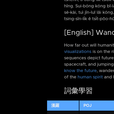
hîng. Sui-bóng kóng bī-lâ
sè-kài, tuì jîn-luī lâi kón
tsing-sîn-li̍k ê tsi̍t-pōo-hūn
[English] Wan
How far out will humanit
visualizations
is on the r
sequences depict futur
spacecraft, and jumping
know the future
, wander
of the
human spirit
and 
詞彙學習
漢羅
POJ