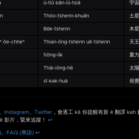
á
ú-tiū bān-iû-tsiá
宇
ân
Thóo-tshenn-khuân
土
Bo̍k-tshenn
木
ⁿ ōe-chheⁿ
Thian-ông-tshenn uē-tshenn
天
tiōng-li̍k
重
Thài-iông-hē
太
sī-kak-huà
視
、
Instagram
、
Twitter
，會逐工 kā 你提醒有新 ê 翻譯 ka
ê 影片，緊來追蹤！
↩︎
)
、
FAQ (華語)
↩︎