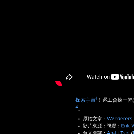
1
探索宇宙
！逐工會揀一幅無
4
。
原始文章：
Wanderers
影片來源：視覺：
Erik 
台文翻譯：
An-Li Tsai
(