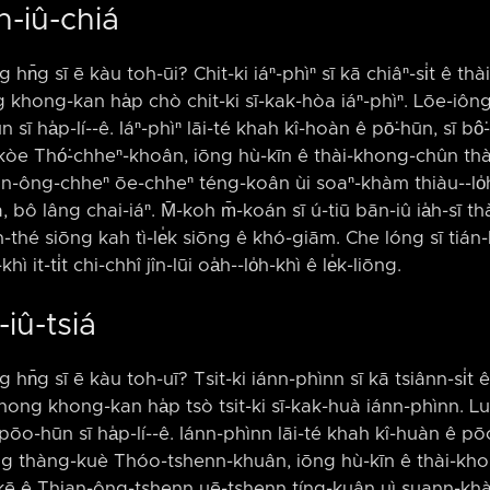
n-iû-chiá
 hn̄g sī ē kàu toh-ūi? Chit-ki iáⁿ-phìⁿ sī kā chiâⁿ-si̍t ê t
khong-kan ha̍p chò chit-ki sī-kak-hòa iáⁿ-phìⁿ. Lōe-iông s
sī ha̍p-lí-⁠-ê. Iáⁿ-phìⁿ lāi-té khah kî-hoàn ê pō͘-hūn, sī bô͘-g
òe Thó͘-chheⁿ-khoân, iōng hù-kīn ê thài-khong-chûn thà
ian-ông-chheⁿ ōe-chheⁿ téng-koân ùi soaⁿ-khàm thiàu-⁠-lo
bô lâng chai-iáⁿ. M̄-koh m̄-koán sī ú-tiū bān-iû ia̍h-sī thà
sin-thé siōng kah tì-le̍k siōng ê khó-giām. Che lóng sī tián-h
ì it-ti̍t chi-chhî jîn-lūi oa̍h-⁠-lo̍h-khì ê le̍k-liōng.
-iû-tsiá
g hn̄g sī ē kàu toh-uī? Tsit-ki iánn-phìnn sī kā tsiânn-si̍t
ong khong-kan ha̍p tsò tsit-ki sī-kak-huà iánn-phìnn. Luē-
ōo-hūn sī ha̍p-lí-⁠-ê. Iánn-phìnn lāi-té khah kî-huàn ê pōo
iong thàng-kuè Thóo-tshenn-khuân, iōng hù-kīn ê thài-kh
ok kē ê Thian-ông-tshenn uē-tshenn tíng-kuân uì suann-khàm 