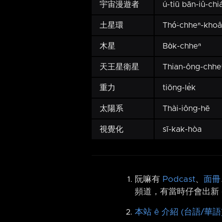
宇宙漫遊者
ú-tiū bān-iû-chi
土星環
Thó͘-chheⁿ-kho
木星
Bo̍k-chheⁿ
天王星衛星
Thian-ông-chhe
重力
tiōng-le̍k
太陽系
Thài-iông-hē
視覺化
sī-kak-hòa
阮嘛有
Podcast
、
面冊
頻道，有當時仔會出新 
本站 ê 介紹 (台語/華語