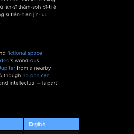
 ia̍h-sī thàm-soh bī-ti ê
g sī tián-hiān jîn-luī
.
and
fictional space
ideo
's wondrous
Jupiter
from a nearby
 Although
no one can
nd intellectual -⁠- is part
語
English