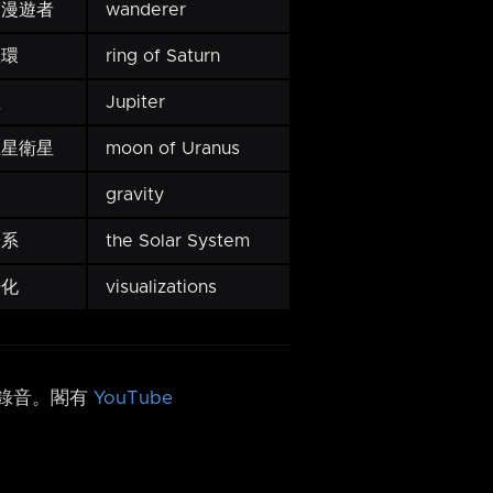
宙漫遊者
wanderer
星環
ring of Saturn
星
Jupiter
王星衛星
moon of Uranus
力
gravity
陽系
the Solar System
覺化
visualizations
h 錄音。閣有
YouTube