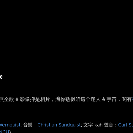
仝款 ê 影像抑是相片，𤆬你熟似咱這个迷人 ê 宇宙，閣有
Wernquist
; 音樂：
Christian Sandquist
; 文字 kah 聲音：
Carl S
NCU
)