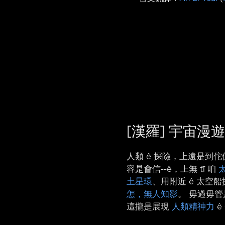
[漢羅] 宇宙漫
人類 ê 探險，上遠是到
容是會信-⁠-ê，上無 tī 咱
土星環
、用附近 ê 太空
怎，無人知影
。 毋過毋管
這攏是展現
人類精神力
ê