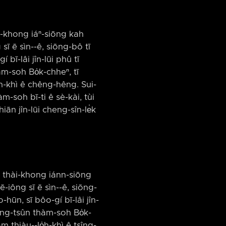
hài-khong iáⁿ-siōng kah
ī ē sìn-⁠-ê, siōng-bô tī
í bī-lâi jîn-lūi phû tī
m-soh Bo̍k-chheⁿ, tī
̍h-khì ê chêng-hêng. Sui-
m-soh bī-ti ê sè-kài, tùi
iān jîn-lūi cheng-sîn-le̍k
 ê thài-khong iánn-siōng
iông sī ē sìn-⁠-ê, siōng-
-hūn, sī bôo-gí bī-lâi jîn-
ong-tsûn thàm-soh Bo̍k-
thiàu-⁠-lo̍h-khì ê tsîng-