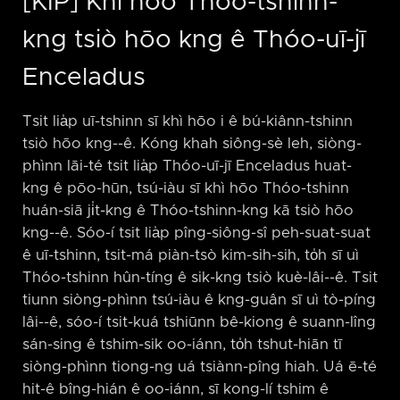
[KIP] Khì hôo Thóo-tshinn-
kng tsiò hōo kng ê Thóo-uī-jī
Enceladus
Tsit lia̍p uī-tshinn sī khì hōo i ê bú-kiânn-tshinn
tsiò hōo kng-⁠-ê. Kóng khah siông-sè leh, siòng-
phìnn lāi-té tsit lia̍p Thóo-uī-jī Enceladus huat-
kng ê pōo-hūn, tsú-iàu sī khì hōo Thóo-tshinn
huán-siā ji̍t-kng ê Thóo-tshinn-kng kā tsiò hōo
kng-⁠-ê. Sóo-í tsit lia̍p pîng-siông-sî peh-suat-suat
ê uī-tshinn, tsit-má piàn-tsò kim-sih-sih, to̍h sī uì
Thóo-tshinn hûn-tíng ê sik-kng tsiò kuè-lâi-⁠-ê. Tsit
tiunn siòng-phìnn tsú-iàu ê kng-guân sī uì tò-píng
lâi-⁠-ê, sóo-í tsit-kuá tshiūnn bê-kiong ê suann-lîng
sán-sing ê tshim-sik oo-iánn, to̍h tshut-hiān tī
siòng-phìnn tiong-ng uá tsiànn-pîng hiah. Uá ē-té
hit-ê bîng-hián ê oo-iánn, sī kong-lí tshim ê