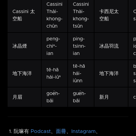
Cassini
Cassini
Cassini 太
Thài-
Thài-
卡西尼太
C
空船
khong-
khong-
空船
s
chûn
tsûn
peng-
ping-
p
冰晶煙
chiⁿ-
tsinn-
冰晶羽流
i
ian
ian
c
tē-hā
b
tē-hā
地下海洋
hái-
地下海洋
s
hái-iûⁿ
iûnn
s
goe̍h-
gue̍h-
月眉
新月
c
bâi
bâi
阮嘛有
Podcast
、
面冊
、
Instagram
、