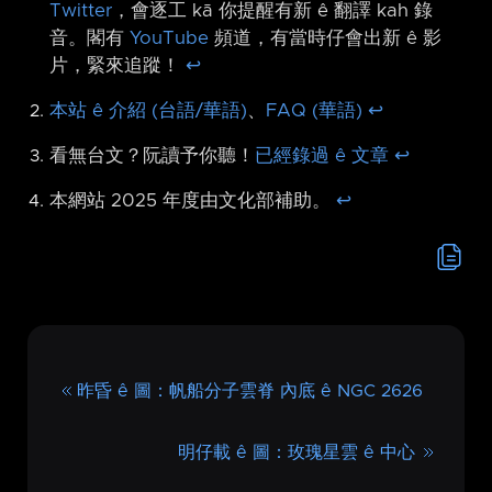
Twitter
，會逐工 kā 你提醒有新 ê 翻譯 kah 錄
音。閣有
YouTube
頻道，有當時仔會出新 ê 影
片，緊來追蹤！
↩︎
本站 ê 介紹 (台語/華語)
、
FAQ (華語)
↩︎
看無台文？阮讀予你聽！
已經錄過 ê 文章
↩︎
本網站 2025 年度由文化部補助。
↩︎
昨昏 ê 圖：帆船分子雲脊 內底 ê NGC 2626
明仔載 ê 圖：玫瑰星雲 ê 中心