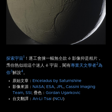
1
探索宇宙
！逐工會揀一幅無仝款 ê 影像抑是相片，
2
𤆬你熟似咱這个迷人 ê 宇宙，閣有
專業天文學者
為
3
4
你
解說
。
原始文章：
Enceladus by Saturnshine
影像來源：
NASA
;
ESA
,
JPL
,
Cassini Imaging
Team
,
SSI
; 疊色：
Gordan Ugarkovic
台文翻譯：
An-Li Tsai
(
NCU
)