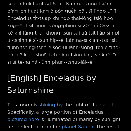
suann-kok Labtayt Sulci. Kan-na siōng tsiànn-
pîng leh huat-kng ê po̍h gue̍h-bâi, sī Thóo-uī-jī
Enceladus ti̍t-tsiap khì hōo thài-iông tsiò hōo
kng-⁠-ê. Tsit tiunn siòng-phìnn sī 2011 nî Cassini
kè-khì-lâng thài-khong-tsûn sái uá tsit lia̍p sîn-pì
uī-tshinn ê sî-tsūn hip-⁠-ê. Lán nā-sī kiám-tsa tsit
tiunn tshing-tshó ê sóo-uī iánn-siōng, to̍h ē tī tò-
píng ē-kha tshuē-tio̍h ping-tsinn-ian, tse khó-lîng
sī uì tē-hā hái-iûnn phùn-⁠-tshut-lâi-⁠-ê.
[English] Enceladus by
Saturnshine
This moon is
shining by
the light of its planet.
Specifically, a large portion of Enceladus
pictured here
is illuminated primarily by sunlight
first reflected from the
planet Saturn
. The result