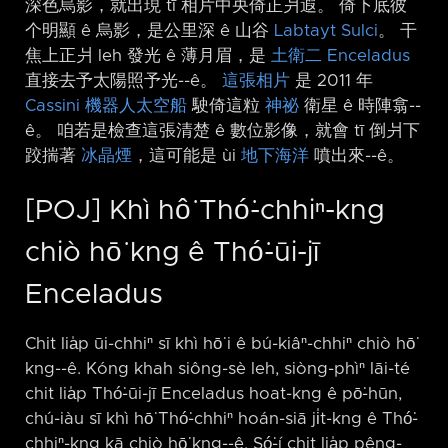
深色烏影，就出現 tī 相片中央倚正爿遐。 倚下底彼
个明顯 ê 烏影，是公里深 ê 山谷
Labtayt Sulci
。 干
焦上正爿 leh 發光 ê 薄月眉，是
土衛二 Enceladus
直接去予太陽照予光-⁠-ê。
這張相片
是 2011 年
Cassini 機器人太空船
駛倚這粒
神祕
衛星 ê 時陣翕-⁠-
ê。 咱若是檢查這張清楚 ê 數位影像，就會 tī 倒爿下
跤揣著
冰晶煙
，這可能是 ùi
地下海洋
噴出來-⁠-ê。
[POJ] Khì hô͘ Thó͘-chhiⁿ-kng
chiò hō͘ kng ê Thó͘-ūi-jī
Enceladus
Chit lia̍p ūi-chhiⁿ sī khì hō͘ i ê bú-kiâⁿ-chhiⁿ chiò hō͘
kng-⁠-ê. Kóng khah siông-sè leh, siòng-phìⁿ lāi-té
chit lia̍p Thó͘-ūi-jī Enceladus hoat-kng ê pō͘-hūn,
chú-iàu sī khì hō͘ Thó͘-chhiⁿ hoán-siā ji̍t-kng ê Thó͘-
chhiⁿ-kng kā chiò hō͘ kng-⁠-ê. Só͘-í chit lia̍p pêng-