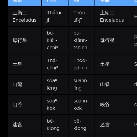
漢羅
POJ
KIP
華語
E
土衛二
Thó͘-ūi-
Thóo-
土衛二
E
Enceladus
jī
uī-jī
Enceladus
bú-
bú-
p
母行星
kiâⁿ-
kiânn-
母行星
p
chhiⁿ
tshinn
Thó͘-
Thóo-
土星
土星
S
chhiⁿ
tshinn
soaⁿ-
suann-
山龍
山脊
r
lêng
lîng
soaⁿ-
suann-
山谷
峽谷
kok
kok
bê-
bê-
迷宮
迷宮
l
kiong
kiong