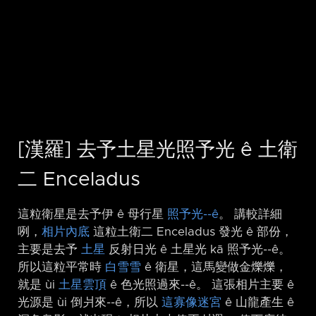
[漢羅] 去予土星光照予光 ê 土衛
二 Enceladus
這粒衛星是去予伊 ê 母行星
照予光-⁠-ê
。 講較詳細
咧，
相片內底
這粒土衛二 Enceladus 發光 ê 部份，
主要是去予
土星
反射日光 ê 土星光 kā 照予光-⁠-ê。
所以這粒平常時
白雪雪
ê 衛星，這馬變做金爍爍，
就是 ùi
土星雲頂
ê 色光照過來-⁠-ê。 這張相片主要 ê
光源是 ùi 倒爿來-⁠-ê，所以
這寡像迷宮
ê 山龍產生 ê