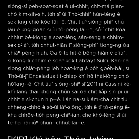
siông-sî peh-soat-soat ê ūi-chhiⁿ, chit-má piàn-
chò kim-sih-sih, to̍h sī ùi Thó͘-chhiⁿ hûn-téng ê
sek-kng chiò kòe-lâi-⁠-ê. Chit tiuⁿ siòng-phìⁿ chú-
iàu ê kng-goân sī ùi tò-péng lâi-⁠-ê, só͘-í chit-kóa
chhiūⁿ bê-kiong ê soaⁿ-lêng sán-seng ê chhim-
sek o͘-iáⁿ, to̍h chhut-hiān tī siòng-phìⁿ tiong-ng óa
chiàⁿ-pêng hiah. Óa ē-té hit-ê bêng-hián ê o͘-iáⁿ,
sī kong-lí chhim ê soaⁿ-kok Labtayt Sulci. Kan-na
siōng chiàⁿ-pêng leh hoat-kng ê po̍h goe̍h-bâi, sī
Thó͘-ūi-jī Enceladus ti̍t-chiap khì hō͘ thài-iông chiò
hō͘ kng-⁠-ê. Chit tiuⁿ siòng-phìⁿ sī 2011 nî Cassini kè-
khì-lâng thài-khong-chûn sái óa chit lia̍p sîn-pì ūi-
chhiⁿ ê sî-chūn hip-⁠-ê. Lán nā-sī kiám-cha chit tiuⁿ
chheng-chhó ê só͘-ūi iáⁿ-siōng, to̍h ē tī tò-péng ē-
kha chhōe-tio̍h peng-chiⁿ-ian, che khó-lêng sī ùi
tē-hā hái-iûⁿ phùn-⁠-chhut-lâi-⁠-ê.