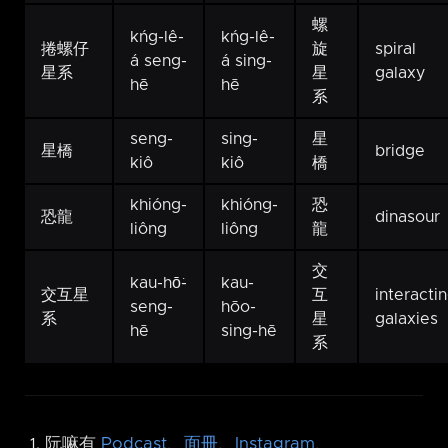
螺
kńg-lê-
kńg-lê-
捲螺仔
旋
spiral
á seng-
á sing-
星系
星
galaxy
hē
hē
系
seng-
sing-
星
星橋
bridge
kiô
kiô
橋
khióng-
khióng-
恐
恐龍
dinasour
liông
liông
龍
交
kau-hō͘-
kau-
交互星
互
interacti
seng-
hōo-
系
星
galaxies
hē
sing-hē
系
阮嘛有
Podcast
、
面冊
、
Instagram
、