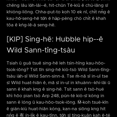
chêng lâu lo̍h-lâi-⁠-ê, hit-chūn Tē-kiû ê chú-lâng sī
khióng-liông. Chha-put-to koh 10 ek nî, chi̍t nn̄g ê
kau-hō͘-seng-hē to̍h ē ha̍p-pèng chò chi̍t ê khah
tōa ê kńg-lê-á seng-hē.
[KIP] Sing-hē: Hubble hip-⁠-ê
Wild Sann-tîng-tsàu
Tsiah ū guā tsuē sing-hē leh tsìn-hîng kau-hōo-
tsok-iōng? Tsit tīn sing-hē kiò-tsò Wild Sann-tîng-
tsàu ia̍h-sī Wild Sann-sinn-á. Tse m̄-nā sī in-uī tse
sī Wild huat-hiān ê, mā sī in-uī in khuànn-⁠-khí-lâi ū
sann ê khah kng ê sing-hē. Tsit sann ê tsò-hué
khì hōo pian tsò Arp 248, pún-té kiò-sī kóng in
sann ê lóng ū kau-hōo-tsok-iōng. M̄-koh tsuè-kīn
ê gián-kiù huat-hiān kóng, kan-na siōng kng hit
nn̄g ê 有 ín-li̍k ê kau-tînn, to̍h sī tíng-kuân kah ē-té