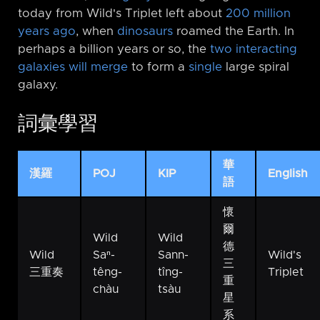
today from Wild's Triplet left about
200 million
years ago
, when
dinosaurs
roamed the Earth. In
perhaps a billion years or so, the
two interacting
galaxies will merge
to form a
single
large spiral
galaxy.
詞彙學習
華
漢羅
POJ
KIP
English
語
懷
爾
Wild
Wild
德
Wild
Saⁿ-
Sann-
Wild's
三
三重奏
têng-
tîng-
Triplet
重
chàu
tsàu
星
系