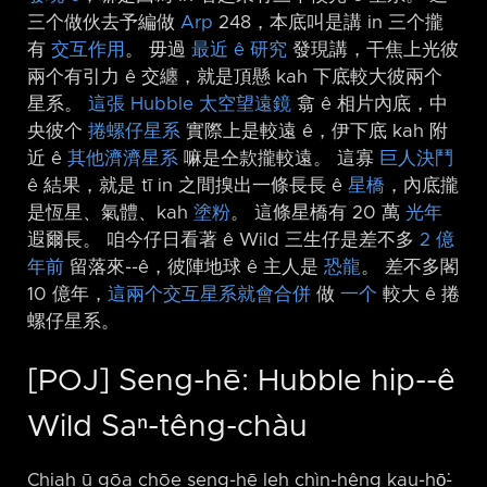
三个做伙去予編做
Arp
248，本底叫是講 in 三个攏
有
交互作用
。 毋過
最近 ê 研究
發現講，干焦上光彼
兩个有引力 ê 交纏，就是頂懸 kah 下底較大彼兩个
星系。
這張
Hubble 太空望遠鏡
翕 ê 相片內底，中
央彼个
捲螺仔星系
實際上是較遠 ê，伊下底 kah 附
近 ê
其他濟濟星系
嘛是仝款攏較遠。 這寡
巨人決鬥
ê 結果，就是 tī in 之間搝出一條長長 ê
星橋
，內底攏
是恆星、氣體、kah
塗粉
。 這條星橋有 20 萬
光年
遐爾長。 咱今仔日看著 ê Wild 三生仔是差不多
2 億
年前
留落來-⁠-ê，彼陣地球 ê 主人是
恐龍
。 差不多閣
10 億年，
這兩个交互星系就會合併
做
一个
較大 ê 捲
螺仔星系。
[POJ] Seng-hē: Hubble hip-⁠-ê
Wild Saⁿ-têng-chàu
Chiah ū gōa chōe seng-hē leh chìn-hêng kau-hō͘-