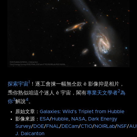
1
探索宇宙
！逐工會揀一幅無仝款 ê 影像抑是相片，
2
𤆬你熟似咱這个迷人 ê 宇宙，閣有
專業天文學者
為
3
4
你
解說
。
原始文章：
Galaxies: Wild's Triplet from Hubble
影像來源：
ESA
/
Hubble
,
NASA
,
Dark Energy
Survey
/
DOE
/
FNAL
/
DECam
/
CTIO
/
NOIRLab
/
NSF
/
AU
J. Dalcanton