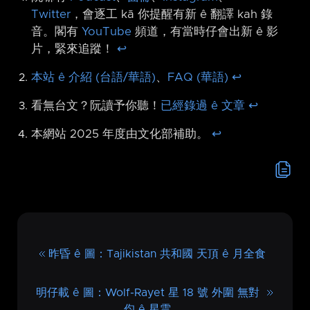
Twitter
，會逐工 kā 你提醒有新 ê 翻譯 kah 錄
音。閣有
YouTube
頻道，有當時仔會出新 ê 影
片，緊來追蹤！
↩︎
本站 ê 介紹 (台語/華語)
、
FAQ (華語)
↩︎
看無台文？阮讀予你聽！
已經錄過 ê 文章
↩︎
本網站 2025 年度由文化部補助。
↩︎
昨昏 ê 圖：Tajikistan 共和國 天頂 ê 月全食
明仔載 ê 圖：Wolf-Rayet 星 18 號 外圍 無對
伨 ê 星雲