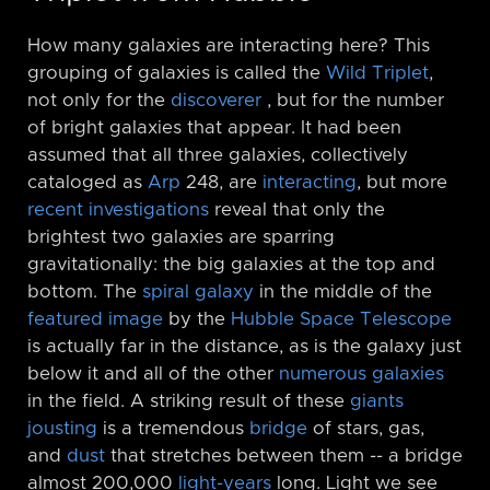
How many galaxies are interacting here? This
grouping of galaxies is called the
Wild Triplet
,
not only for the
discoverer
, but for the number
of bright galaxies that appear. It had been
assumed that all three galaxies, collectively
cataloged as
Arp
248, are
interacting
, but more
recent investigations
reveal that only the
brightest two galaxies are sparring
gravitationally: the big galaxies at the top and
bottom. The
spiral galaxy
in the middle of the
featured image
by the
Hubble Space Telescope
is actually far in the distance, as is the galaxy just
below it and all of the other
numerous galaxies
in the field. A striking result of these
giants
jousting
is a tremendous
bridge
of stars, gas,
and
dust
that stretches between them -⁠- a bridge
almost 200,000
light-years
long. Light we see