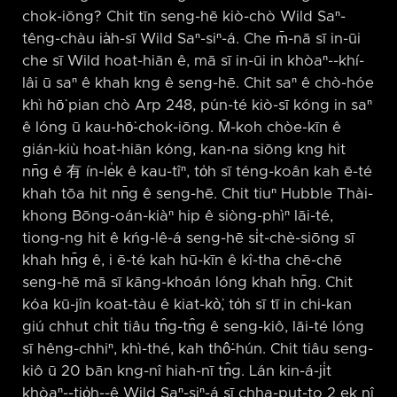
chok-iōng? Chit tīn seng-hē kiò-chò Wild Saⁿ-
têng-chàu ia̍h-sī Wild Saⁿ-siⁿ-á. Che m̄-nā sī in-ūi
che sī Wild hoat-hiān ê, mā sī in-ūi in khòaⁿ-⁠-khí-
lâi ū saⁿ ê khah kng ê seng-hē. Chit saⁿ ê chò-hóe
khì hō͘ pian chò Arp 248, pún-té kiò-sī kóng in saⁿ
ê lóng ū kau-hō͘-chok-iōng. M̄-koh chòe-kīn ê
gián-kiù hoat-hiān kóng, kan-na siōng kng hit
nn̄g ê 有 ín-le̍k ê kau-tîⁿ, to̍h sī téng-koân kah ē-té
khah tōa hit nn̄g ê seng-hē. Chit tiuⁿ Hubble Thài-
khong Bōng-oán-kiàⁿ hip ê siòng-phìⁿ lāi-té,
tiong-ng hit ê kńg-lê-á seng-hē si̍t-chè-siōng sī
khah hn̄g ê, i ē-té kah hū-kīn ê kî-tha chē-chē
seng-hē mā sī kāng-khoán lóng khah hn̄g. Chit
kóa kū-jîn koat-tàu ê kiat-kò͘, to̍h sī tī in chi-kan
giú chhut chi̍t tiâu tn̂g-tn̂g ê seng-kiô, lāi-té lóng
sī hêng-chhiⁿ, khì-thé, kah thô͘-hún. Chit tiâu seng-
kiô ū 20 bān kng-nî hiah-nī tn̂g. Lán kin-á-ji̍t
khòaⁿ-⁠-tio̍h-⁠-ê Wild Saⁿ-siⁿ-á sī chha-put-to 2 ek nî