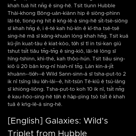
khah tuā hit nn̄g ê sing-hē. Tsit tiunn Hubble
Thài-khong Bōng-uán-kiànn hip ê siòng-phìnn
lāi-té, tiong-ng hit ê kńg-lê-á sing-hē si̍t-tsè-siōng
sī khah hn̄g ê, i ē-té kah hū-kīn ê kî-tha tsē-tsē
sing-hē mā sī kāng-khuán lóng khah hn̄g. Tsit kuá
kū-jîn kuat-tàu ê kiat-kòo, to̍h sī tī in tsi-kan giú
tshut tsi̍t tiâu tn̂g-tn̂g ê sing-kiô, lāi-té lóng sī
hîng-tshinn, khì-thé, kah thôo-hún. Tsit tiâu sing-
kiô ū 20 bān kng-nî hiah-nī tn̂g. Lán kin-á-ji̍t
khuànn-⁠-tio̍h-⁠-ê Wild Sann-sinn-á sī tsha-put-to 2
ik nî tsîng lâu lo̍h-lâi-⁠-ê, hit-tsūn Tē-kiû ê tsú-lâng
sī khióng-liông. Tsha-put-to koh 10 ik nî, tsi̍t nn̄g
ê kau-hōo-sing-hē to̍h ē ha̍p-pìng tsò tsi̍t ê khah
tuā ê kńg-lê-á sing-hē.
[English] Galaxies: Wild's
Triplet from Hubble