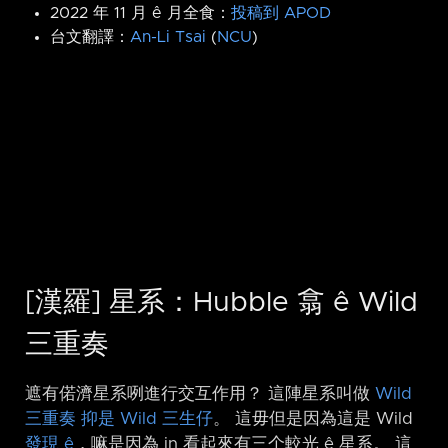
2022 年 11 月 ê 月全食：
投稿到 APOD
台文翻譯：
An-Li Tsai
(
NCU
)
[漢羅] 星系：Hubble 翕 ê Wild
三重奏
遮有偌濟星系咧進行交互作用？ 這陣星系叫做
Wild
三重奏 抑是 Wild 三生仔
。 這毋但是因為這是 Wild
發現 ê
，嘛是因為 in 看起來有三个較光 ê 星系。 這