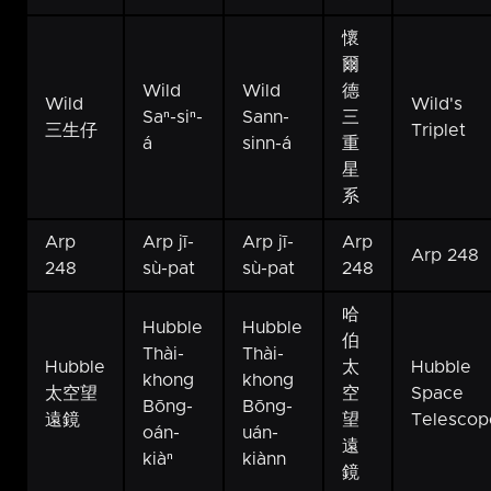
懷
爾
Wild
Wild
德
Wild
Wild's
Saⁿ-siⁿ-
Sann-
三
三生仔
Triplet
á
sinn-á
重
星
系
Arp
Arp jī-
Arp jī-
Arp
Arp 248
248
sù-pat
sù-pat
248
哈
Hubble
Hubble
伯
Thài-
Thài-
Hubble
太
Hubble
khong
khong
太空望
空
Space
Bōng-
Bōng-
遠鏡
望
Telescop
oán-
uán-
遠
kiàⁿ
kiànn
鏡